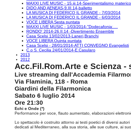
MAXXI LIVE MUSIC - 15.iii.14-Sperimentalismo materico.
DIDO AND AENEAS-9.III.14-balletto
LA MUSICA DI FEDERICO IL GRANDE - 7/03/2014
LA MUSICA DI FEDERICO IL GRANDE - 6/03/2014
VOCE LIBERA Sesta puntata
MAXXI LIVE MUSIC - 1/03/2014-"Dodecafonia:....
RONDO' 2014-26.II.14 -Divertimento Ensemble
Casa Scelsi 13/02/2013-Laneri,Branchi
VOCE LIBERA Quinta puntata
Casa Scelsi - 28/01/2014-ATTI CONVEGNO Evangelisti
C.o S. Cecilia 24/01/2014-E.Casularo
2013
2012
Acc.Fil.Rom.Arte e Scienza - 
Live streaming dall'Accademia Filarm
Via Flaminia, 118 - Roma
Giardini della Filarmonica
Sabato 6 luglio 2014
Ore 21:30
Echi e Onde (*)
Performance per voce, flauto aumentato, elaborazioni elettron
Lo spettacolo è costruito attorno ai testi poetici di diversi autori
dedicati al Mediterraneo, alla sua storia, alle sue culture, ai suo