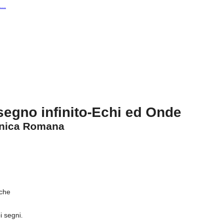
..
segno infinito-Echi ed Onde
onica Romana
iche
i segni.