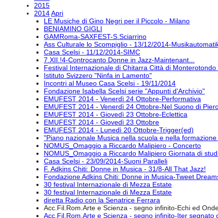
2015
2014
Apri
LE Musiche di Gino Negri per il Piccolo - Milano
BENIAMINO GIGLI
GAMRoma-SAXFEST-S.Sciarrino
Ass Culturale lo Scompiglio - 13/12/2014-Musikautomati
Casa Scelsi - 11/12/2014-SIMC
7.XII.!4-Controcanto Donne in Jazz-Maintenant...
Festival Internazionale di Chitarra Città di Monterotondo 
Istituto Svizzero "Ninfa in Lamento"
Incontri al Museo Casa Scelsi - 19/11/2014
Fondazione Isabella Scelsi serie "Appunti d'Archivio"
EMUFEST 2014 - Venerdì 24 Ottobre-Performativa
EMUFEST 2014 - Venerdì 24 Ottobre-Nel Suono di Pier
EMUFEST 2014 - Giovedì 23 Ottobre-Eclettica
EMUFEST 2014 - Giovedì 23 Ottobre
EMUFEST 2014 - Lunedì 20 Ottobre-Trigger(ed)
"Piano nazionale Musica nella scuola e nella formazione 
NOMUS_Omaggio a Riccardo Malipiero - Concerto
NOMUS_Omaggio a Riccardo Malipiero Giornata di stud
Casa Scelsi - 23/09/2014-Suoni Paralleli
F. Adkins Chiti: Donne in Musica - 31/8-All That Jazz!
Fondazione Adkins Chiti: Donne in Musica-Tweet Dream
30 festival Internazionale di Mezza Estate
30 festival Internazionale di Mezza Estate
diretta Radio con la Senatrice Ferrara
Acc.Fil.Rom.Arte e Scienza - segno infinito-Echi ed Ond
Acc.Fil.Rom.Arte e Scienza - segno infinito-Iter segnato