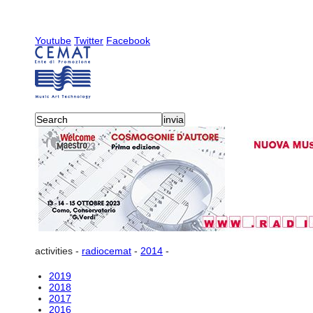
Youtube
Twitter
Facebook
activities
-
radiocemat
-
2014
-
2019
2018
2017
2016