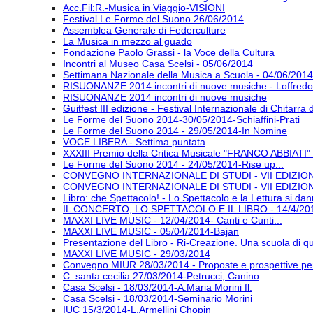
Acc.Fil:R.-Musica in Viaggio-VISIONI
Festival Le Forme del Suono 26/06/2014
Assemblea Generale di Federculture
La Musica in mezzo al guado
Fondazione Paolo Grassi - la Voce della Cultura
Incontri al Museo Casa Scelsi - 05/06/2014
Settimana Nazionale della Musica a Scuola - 04/06/2014
RISUONANZE 2014 incontri di nuove musiche - Loffredo
RISUONANZE 2014 incontri di nuove musiche
Guitfest III edizione - Festival Internazionale di Chitarra
Le Forme del Suono 2014-30/05/2014-Schiaffini-Prati
Le Forme del Suono 2014 - 29/05/2014-In Nomine
VOCE LIBERA - Settima puntata
XXXIII Premio della Critica Musicale "FRANCO ABBIATI"
Le Forme del Suono 2014 - 24/05/2014-Rise up...
CONVEGNO INTERNAZIONALE DI STUDI - VII EDIZIONE
CONVEGNO INTERNAZIONALE DI STUDI - VII EDIZIONE
Libro: che Spettacolo! - Lo Spettacolo e la Lettura si da
IL CONCERTO, LO SPETTACOLO E IL LIBRO - 14/4/20
MAXXI LIVE MUSIC - 12/04/2014- Canti e Cunti...
MAXXI LIVE MUSIC - 05/04/2014-Bajan
Presentazione del Libro - Ri-Creazione. Una scuola di qua
MAXXI LIVE MUSIC - 29/03/2014
Convegno MIUR 28/03/2014 - Proposte e prospettive per 
C. santa cecilia 27/03/2014-Petrucci, Canino
Casa Scelsi - 18/03/2014-A.Maria Morini fl.
Casa Scelsi - 18/03/2014-Seminario Morini
IUC 15/3/2014-L.Armellini Chopin