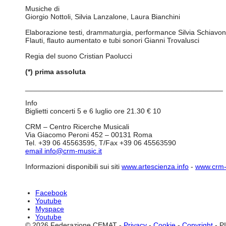
Musiche di
Giorgio Nottoli, Silvia Lanzalone, Laura Bianchini
Elaborazione testi, drammaturgia, performance Silvia Schiavon
Flauti, flauto aumentato e tubi sonori Gianni Trovalusci
Regia del suono Cristian Paolucci
(*) prima assoluta
_________________________________________________
Info
Biglietti concerti 5 e 6 luglio ore 21.30 € 10
CRM – Centro Ricerche Musicali
Via Giacomo Peroni 452 – 00131 Roma
Tel. +39 06 45563595, T/Fax +39 06 45563590
email
info@crm-music.it
Informazioni disponibili sui siti
www.artescienza.info
-
www.crm-
Facebook
Youtube
Myspace
Youtube
© 2026 Federazione CEMAT -
Privacy
-
Cookie
-
Copyright
- P