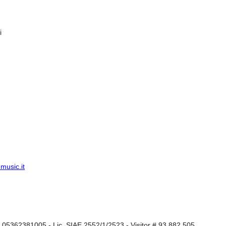
i
music.it
I 05362381005 - Lic. SIAE 2552/1/2523 - Visitor # 93.882.505