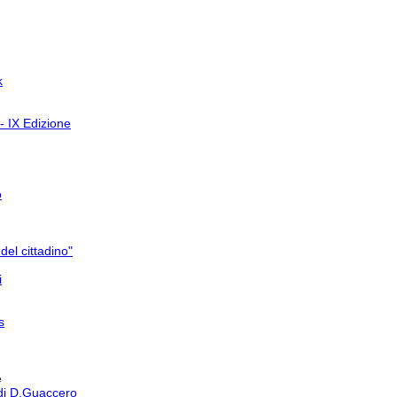
k
- IX Edizione
o
del cittadino"
i
s
e
 di D.Guaccero