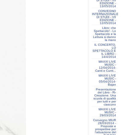
DI STUDI - VII
EDIZIONE -
13/05/2014
CONVEGNO
INTERNAZIONALE
DI STUDI - VII
EDIZIONE -
12/05/2014
Libro: che
Spettacolo! - Lo
Spettacolo e la
Lettura si danno
la mano
IL CONCERTO,
LO
SPETTACOLO E
IL LIBRO -
14/4/2014
MAXXI LIVE
MUSIC -
12/04/2014-
Canti e Cunti...
MAXXI LIVE
MUSIC -
05/04/2014-
Bajan
Presentazione
del Libro - Ri-
Creazione. Una
scuola di qualità
per tutti e per
ciascuno
MAXXI LIVE
MUSIC -
29/03/2014
Convegno MIUR
28/03/2014 -
Proposte e
prospettive per
l'attuazione del