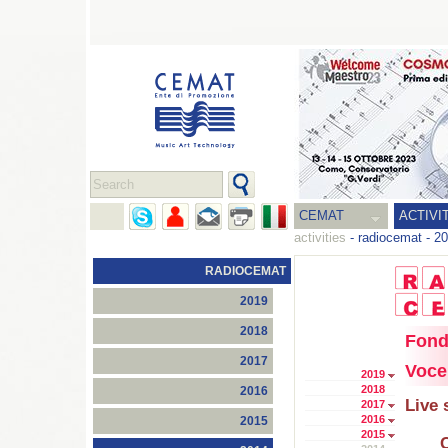
CEMAT
ACTIVI
activities
-
radiocemat
-
20
RADIOCEMAT
2019
2018
Fond
2017
Voce
2019
2018
2016
Live 
2017
2016
2015
2015