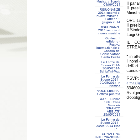
Musica a Scuola
Il parl
- 04/06/2014
Il pre
RISUONANZE
Ministr
2014 incontri di
nuove musiche -
Loffredo-2
ORE 1
giugno 2014
Il pres
RISUONANZE
Il Sind
2014 incontri di
nuove musiche
Luigi G
Guitfest III
edizione -
IL C
Festival
STREA
Internazionale di
Chitarra del
----------
Conservatorio
* in at
Santa Cecilia
I nomi 
Le Forme del
Suono 2014-
dell'ar
30/05/2014-
condici
Schiaffini-Prati
Le Forme del
RSVP:
Suono 2014 -
29/05/2014-In
a.magli
Nomine
334609
VOCE LIBERA -
Svolgen
Settima puntata
d'obbli
XXXIII Premio
della Critica
Musicale
"FRANCO
ABBIATI"
25/05/2014
Le Forme del
Suono 2014 -
24/05/2014-Rise
up...
CONVEGNO
INTERNAZIONALE