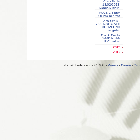
Casa Scelsi
13/02/2013-
Laneri,Branchi
VOCE LIBERA
Quinta puntata
Casa Scelsi -
28/01/2014-ATTI
CONVEGNO
Evangelisti
C.o S. Cecilia
24/01/2014-
E.Casularo
2013
2012
© 2026 Federazione CEMAT -
Privacy
-
Cookie
-
Copy