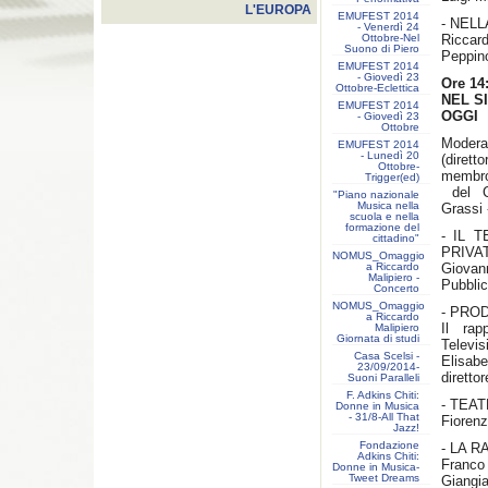
L'EUROPA
EMUFEST 2014
- NELL
- Venerdì 24
Ottobre-Nel
Riccard
Suono di Piero
Peppino
EMUFEST 2014
- Giovedì 23
Ore 14
Ottobre-Eclettica
NEL S
EMUFEST 2014
OGGI
- Giovedì 23
Ottobre
Moderat
EMUFEST 2014
- Lunedì 20
(dirett
Ottobre-
membr
Trigger(ed)
del Co
"Piano nazionale
Musica nella
Grassi 
scuola e nella
formazione del
- IL 
cittadino"
PRIVA
NOMUS_Omaggio
a Riccardo
Giovan
Malipiero -
Pubblic
Concerto
NOMUS_Omaggio
- PRO
a Riccardo
Il rap
Malipiero
Giornata di studi
Televis
Casa Scelsi -
Elisab
23/09/2014-
diretto
Suoni Paralleli
F. Adkins Chiti:
- TEA
Donne in Musica
- 31/8-All That
Fiorenz
Jazz!
Fondazione
- LA 
Adkins Chiti:
Franco 
Donne in Musica-
Tweet Dreams
Giangia