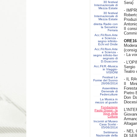
30 festival
Sera)
Internazionale di
Mezza Estate
- IMP
30 festival
Rober
Internazionale di
Produzi
Mezza Estate
Antonio
diretta Radio con
la Senatrice
Il cons
Ferrara
Commiss
Acc.Fil.Rom.Arte
e Scienza -
ORE16
segno infinito-
Echi ed Onde
Moderat
Acc.Fil.Rom.Arte
(consig
e Scienza -
- La vo
segno infinito-Iter
segnato di
D.Guaccero
- L'OP
Acc.Fil:R.-Musica
Sergio 
in Viaggio-
Teatro 
VISIONI
Festival Le
- IL 
Forme del Suono
Il Min
26/06/2014
Foresta
Assemblea
Generale di
Pietro 
Federculture
Don Da
La Musica in
Diocesi
mezzo al guado
Fondazione
L'INT
Paolo Grassi - la
Voce della
Giovann
Cultura
Arman
Incontri al Museo
Altaga
Casa Scelsi -
05/06/2014
- NEL
Settimana
DI SE
Nazionale della