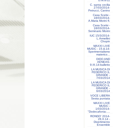
D.M.8/11
C. santa cecilia
27/03/2014-
Petrucci, Canino
Casa Scelsi -
18/03/2014-
A.Maria Morini fl.
Casa Scelsi -
18/03/2014-
Seminario Morini
IUC 15/3/2014-
L.Armellini
Chopin
MAXXI LIVE
MUSIC - 15.iii.14-
Sperimentalismo
materico...
DIDO AND
AENEAS-
9.III.14-balletto
LA MUSICA DI
FEDERICO IL
GRANDE -
7/03/2014
LA MUSICA DI
FEDERICO IL
GRANDE -
6/03/2014
VOCE LIBERA
Sesta puntata
MAXXI LIVE
MUSIC -
1/03/2014-
"Dodecafonia:....
RONDO' 2014-
26.II.14 -
Divertimento
Ensemble