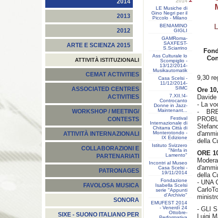
2014
2014
LE Musiche di
Gino Negri per il
2013
Piccolo - Milano
L
BENIAMINO
2012
GIGLI
GAMRoma-
SAXFEST-
ARTE E SCIENZA 2015
S.Sciarrino
Fond
Ass Culturale lo
Con
ATTIVITÀ ISTITUZIONALI
Scompiglio -
13/12/2014-
Musikautomatik
CEMAT ACTIVITIES
9,30 re
Casa Scelsi -
11/12/2014-
SIMC
ASSOCIATED CENTRES
Ore 10
7.XII.!4-
Davide
ACTIVITIES
Controcanto
- La vo
Donne in Jazz-
Maintenant...
- BR
WORKSHOP / MEETING/
Festival
PROBL
CONTESTS
Internazionale di
Stefano
Chitarra Città di
Monterotondo -
d'ammi
ATTIVITÀ INTERNAZIONALI
IX Edizione
della C
Istituto Svizzero
COLLABORAZIONI E
"Ninfa in
ORE 10
Lamento"
PARTENARIATI
Moder
Incontri al Museo
d'ammi
Casa Scelsi -
PATRONAGES
19/11/2014
della C
Fondazione
- UNA
FAVOLOSA MUSICA
Isabella Scelsi
CarloT
serie "Appunti
d'Archivio"
ministr
SONORA
EMUFEST 2014
- Venerdì 24
- GLI 
Ottobre-
SIXE - SUONO ITALIANO PER
Luigi M
Performativa