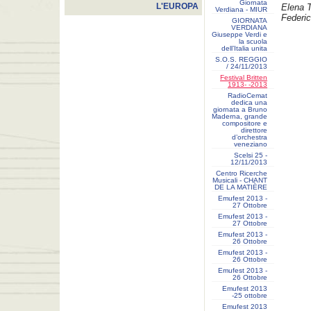
Giornata
L'EUROPA
Elena T
Verdiana - MIUR
Federic
GIORNATA
VERDIANA
Giuseppe Verdi e
la scuola
dell’Italia unita
S.O.S. REGGIO
/ 24/11/2013
Festival Britten
1913- ‐2013
RadioCemat
dedica una
giornata a Bruno
Maderna, grande
compositore e
direttore
d’orchestra
veneziano
Scelsi 25 -
12/11/2013
Centro Ricerche
Musicali - CHANT
DE LA MATIÈRE
Emufest 2013 -
27 Ottobre
Emufest 2013 -
27 Ottobre
Emufest 2013 -
26 Ottobre
Emufest 2013 -
26 Ottobre
Emufest 2013 -
26 Ottobre
Emufest 2013
-25 ottobre
Emufest 2013