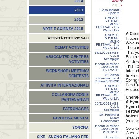
2014
2014
2013
Casa Menotti
2013
Spoleto
GMF2013
2012
G.E.R.M.I.
MUSIC
FESTIVAL - The
ARTE E SCIENZA 2015
Web of Life
A Cere
GMF2013
Proces
ATTIVITÀ ISTITUZIONALI
G.E.R.M.I.
MUSIC
Wolcum
FESTIVAL - The
There 
CEMAT ACTIVITIES
Web of Life
That yo
14/12/2013 ASS.
Cul. lo
Balulal
ASSOCIATED CENTRES
Scompiglio
As dew 
ACTIVITIES
Incontri al Museo
This li
Casa Scelsi -
12/12/2013
Interlu
WORKSHOP / MEETING/
8° festival
In Free
CONTESTS
Internazionale di
Spring 
Chitarra/8/12/2013
Deo Gr
ATTIVITÀ INTERNAZIONALI
GMF2013
Recess
G.E.R.M.I.
MUSIC
COLLABORAZIONI E
FESTIVAL - The
Choral
Web of Life
PARTENARIATI
A Hymn
30/11/2013 ASS.
Hymn to
Cul. lo
PATRONAGES
Scompiglio
Festiv
50° Festival di
Voices 
Nuova
FAVOLOSA MUSICA
(versio
Consonanza
Incontri al Museo
SONORA
Coro Ci
Casa Scelsi -
26/11/2013
Coro d
SIXE - SUONO ITALIANO PER
Concerto -
direttor