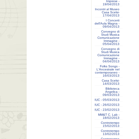
Imprese -
19/04/2013
Incontri al Museo
Casa Scelsi-
17/04/2013
I Concerti
dell'Aula Magna -
09/04/2013
Convegno di
Studi Musica
Comunicazione
Immagine -
05/04/2013
Convegno di
Studi Musica
Comunicazione
Immagine -
04/04/2013
Folks Songs -
L'Ancestrale nel
contemporaneo -
16/03/2013
Casa Scelsi-
14/03/2013
Biblioteca
Angelica -
09/03/2013
IUC - 05/03/2013
IUC - 26/02/2013
IUC - 23/02/2013
MM&T C. Lab -
18/02/2013
Controtempo
15/02/2013
Controtempo
13/02/2013
Controtempo