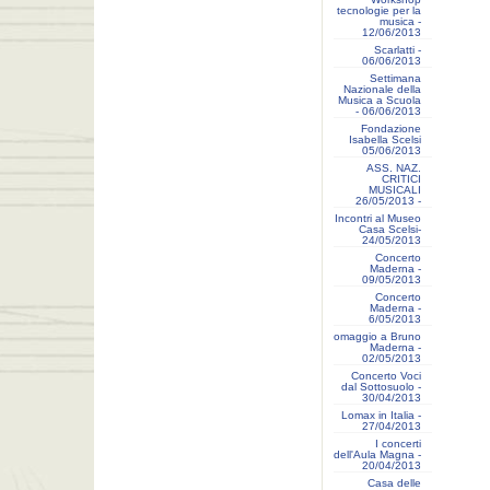
tecnologie per la
musica -
12/06/2013
Scarlatti -
06/06/2013
Settimana
Nazionale della
Musica a Scuola
- 06/06/2013
Fondazione
Isabella Scelsi
05/06/2013
ASS. NAZ.
CRITICI
MUSICALI
26/05/2013 -
Incontri al Museo
Casa Scelsi-
24/05/2013
Concerto
Maderna -
09/05/2013
Concerto
Maderna -
6/05/2013
omaggio a Bruno
Maderna -
02/05/2013
Concerto Voci
dal Sottosuolo -
30/04/2013
Lomax in Italia -
27/04/2013
I concerti
dell'Aula Magna -
20/04/2013
Casa delle