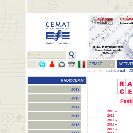
CEMAT
ACTIVI
activities
-
radiocemat
-
20
RADIOCEMAT
2019
2018
Festi
2017
2019
2018
2016
2017
2016
2015
2015