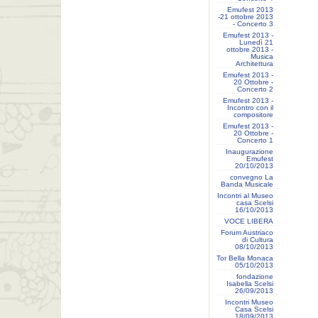
Emufest 2013
-21 ottobre 2013
- Concerto 3
Emufest 2013 -
Lunedì 21
ottobre 2013 -
Musica
Architettura
Emufest 2013 -
20 Ottobre -
Concerto 2
Emufest 2013 -
Incontro con il
compositore
Emufest 2013 -
20 Ottobre -
Concerto 1
Inaugurazione
Emufest
20/10/2013
convegno La
Banda Musicale
Incontri al Museo
casa Scelsi
16/10/2013
VOCE LIBERA
Forum Austriaco
di Cultura
08/10/2013
Tor Bella Monaca
05/10/2013
fondazione
Isabella Scelsi
26/09/2013
Incontri Museo
Casa Scelsi
18/09/2013