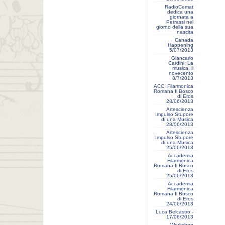
RadioCemat
dedica una
giornata a
Petrassi nel
giorno della sua
nascita
Canada
Happening
5/07/2013
Giancarlo
Cardini: La
musica, il
novecento
8/7/2013
ACC. Filarmonica
Romana Il Bosco
di Eros
28/06/2013
Artescienza
Impulso Stupore
di una Musica
28/06/2013
Artescienza
Impulso Stupore
di una Musica
25/06/2013
Accademia
Filarmonica
Romana Il Bosco
di Eros
25/06/2013
Accademia
Filarmonica
Romana Il Bosco
di Eros
24/06/2013
Luca Belcastro -
17/06/2013
Workshop