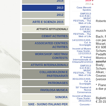
2014
2014
2013
Casa Menotti
2013
Spoleto
GMF2013
2012
G.E.R.M.I.
MUSIC
FESTIVAL - The
Roberto
ARTE E SCIENZA 2015
Web of Life
GMF2013
ATTIVITÀ ISTITUZIONALI
G.E.R.M.I.
musiche
MUSIC
FESTIVAL - The
CEMAT ACTIVITIES
Bach; 
Web of Life
con ped
14/12/2013 ASS.
Cul. lo
ASSOCIATED CENTRES
Mozart
Scompiglio
KV 608
ACTIVITIES
Incontri al Museo
Schuma
Casa Scelsi -
12/12/2013
Pedalfl
WORKSHOP / MEETING/
8° festival
Morric
CONTESTS
Internazionale di
assolu
Chitarra/8/12/2013
Boely; 
ATTIVITÀ INTERNAZIONALI
GMF2013
G.E.R.M.I.
Schuman
MUSIC
Alkan; 
COLLABORAZIONI E
FESTIVAL - The
Web of Life
Gouno
PARTENARIATI
(versio
30/11/2013 ASS.
Cul. lo
PATRONAGES
Scompiglio
* Piano
50° Festival di
a due p
Nuova
FAVOLOSA MUSICA
Consonanza
Incontri al Museo
SONORA
Biglietti
Casa Scelsi -
26/11/2013
€ 20-15
SIXE - SUONO ITALIANO PER
Concerto -