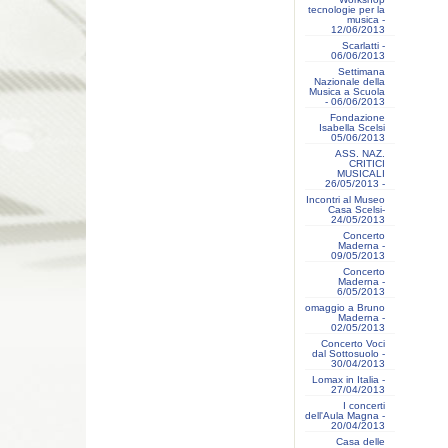
tecnologie per la
musica -
12/06/2013
Scarlatti -
06/06/2013
Settimana
Nazionale della
Musica a Scuola
- 06/06/2013
Fondazione
Isabella Scelsi
05/06/2013
ASS. NAZ.
CRITICI
MUSICALI
26/05/2013 -
Incontri al Museo
Casa Scelsi-
24/05/2013
Concerto
Maderna -
09/05/2013
Concerto
Maderna -
6/05/2013
omaggio a Bruno
Maderna -
02/05/2013
Concerto Voci
dal Sottosuolo -
30/04/2013
Lomax in Italia -
27/04/2013
I concerti
dell'Aula Magna -
20/04/2013
Casa delle