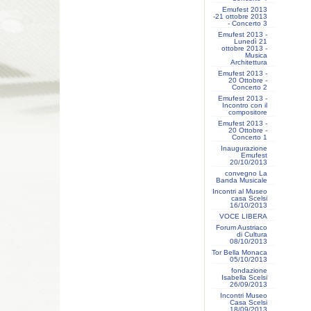
Emufest 2013
-21 ottobre 2013
- Concerto 3
Emufest 2013 -
Lunedì 21
ottobre 2013 -
Musica
Architettura
Emufest 2013 -
20 Ottobre -
Concerto 2
Emufest 2013 -
Incontro con il
compositore
Emufest 2013 -
20 Ottobre -
Concerto 1
Inaugurazione
Emufest
20/10/2013
convegno La
Banda Musicale
Incontri al Museo
casa Scelsi
16/10/2013
VOCE LIBERA
Forum Austriaco
di Cultura
08/10/2013
Tor Bella Monaca
05/10/2013
fondazione
Isabella Scelsi
26/09/2013
Incontri Museo
Casa Scelsi
18/09/2013