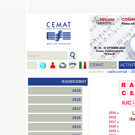
CEMAT
ACTIVI
activities
-
radiocemat
-
20
RADIOCEMAT
2019
2018
IUC -
2017
L
2019
2018
2016
da
2017
2016
2015
2015