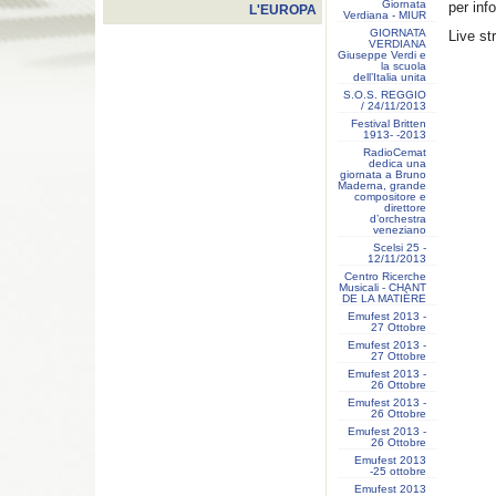
Giornata
per inf
L'EUROPA
Verdiana - MIUR
GIORNATA
Live s
VERDIANA
Giuseppe Verdi e
la scuola
dell’Italia unita
S.O.S. REGGIO
/ 24/11/2013
Festival Britten
1913- ‐2013
RadioCemat
dedica una
giornata a Bruno
Maderna, grande
compositore e
direttore
d’orchestra
veneziano
Scelsi 25 -
12/11/2013
Centro Ricerche
Musicali - CHANT
DE LA MATIÈRE
Emufest 2013 -
27 Ottobre
Emufest 2013 -
27 Ottobre
Emufest 2013 -
26 Ottobre
Emufest 2013 -
26 Ottobre
Emufest 2013 -
26 Ottobre
Emufest 2013
-25 ottobre
Emufest 2013