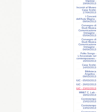
Imprese -
19/04/2013
Incontri al Museo
Casa Scelsi-
17/04/2013
I Concerti
dell'Aula Magna -
09/04/2013
Convegno di
Studi Musica
Comunicazione
Immagine -
05/04/2013
Convegno di
Studi Musica
Comunicazione
Immagine -
04/04/2013
Folks Songs -
L'Ancestrale nel
contemporaneo -
16/03/2013
Casa Scelsi-
14/03/2013
Biblioteca
Angelica -
09/03/2013
IUC - 05/03/2013
IUC - 26/02/2013
IUC - 23/02/2013
MM&T C. Lab -
18/02/2013
Controtempo
15/02/2013
Controtempo
13/02/2013
Controtempo