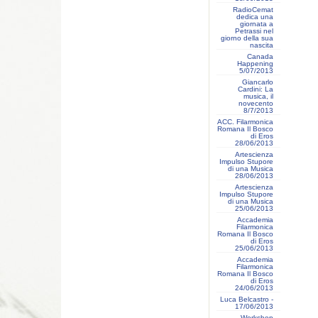
RadioCemat
dedica una
giornata a
Petrassi nel
giorno della sua
nascita
Canada
Happening
5/07/2013
Giancarlo
Cardini: La
musica, il
novecento
8/7/2013
ACC. Filarmonica
Romana Il Bosco
di Eros
28/06/2013
Artescienza
Impulso Stupore
di una Musica
28/06/2013
Artescienza
Impulso Stupore
di una Musica
25/06/2013
Accademia
Filarmonica
Romana Il Bosco
di Eros
25/06/2013
Accademia
Filarmonica
Romana Il Bosco
di Eros
24/06/2013
Luca Belcastro -
17/06/2013
Workshop