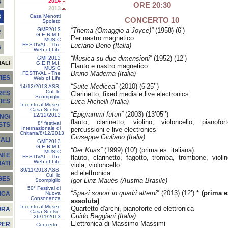
2014
4
ORE 20:30
2013
Casa Menotti
3
CONCERTO 10
Spoleto
GMF2013
“Thema (Omaggio a Joyce)”
(1958) (6’)
2
G.E.R.M.I.
Per nastro magnetico
MUSIC
FESTIVAL - The
Luciano Berio (Italia)
5
Web of Life
“Musica su due dimensioni”
(1952) (12’)
GMF2013
NALI
G.E.R.M.I.
Flauto e nastro magnetico
MUSIC
Bruno Maderna (Italia)
FESTIVAL - The
IES
Web of Life
“Suite Medicea”
(2010) (6’25’’)
14/12/2013 ASS.
Cul. lo
RES
Clarinetto, fixed media e live electronics
Scompiglio
Luca Richelli (Italia)
TIES
Incontri al Museo
Casa Scelsi -
“Epigrammi futuri”
(2003) (13’05’’)
12/12/2013
NG/
flauto, clarinetto, violino, violoncello, pianofort
8° festival
STS
Internazionale di
percussioni e live electronics
Chitarra/8/12/2013
Giuseppe Giuliano (Italia)
ALI
GMF2013
G.E.R.M.I.
“Der Kuss”
(1999) (10’) (prima es. italiana)
MUSIC
I E
FESTIVAL - The
flauto, clarinetto, fagotto, tromba, trombone, violin
Web of Life
ATI
viola, violoncello
30/11/2013 ASS.
ed elettronica
Cul. lo
GES
Igor Linz Maués (Austria-Brasile)
Scompiglio
50° Festival di
“Spazi sonori in quadri alterni”
(2013) (12’) *
(prima e
Nuova
ICA
Consonanza
assoluta)
Incontri al Museo
Quartetto d'archi, pianoforte ed elettronica
ORA
Casa Scelsi -
Guido Baggiani (Italia)
26/11/2013
Elettronica di Massimo Massimi
PER
Concerto -