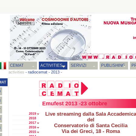
CEMAT
ACTIVITIES
SERVIZI
PUBLISHING
P
activities
-
radiocemat
-
2013
-
MAT
9
8
Emufest 2013 -23 ottobre
7
Live streaming dalla Sala Accademic
2019
2018
6
del
2017
Conservatorio di Santa Cecilia
2016
5
Via dei Greci, 18 - Roma
2015