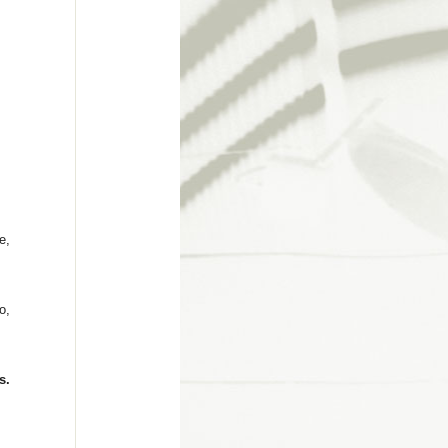
e,
o,
s.