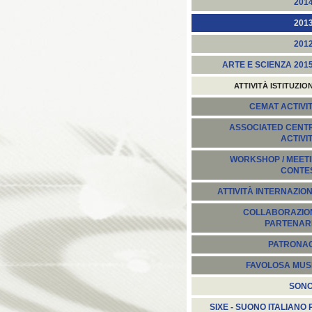
201
201
201
ARTE E SCIENZA 201
ATTIVITÀ ISTITUZIO
CEMAT ACTIVIT
ASSOCIATED CENT
ACTIVI
WORKSHOP / MEETI
CONTE
ATTIVITÀ INTERNAZION
COLLABORAZION
PARTENARI
PATRONA
FAVOLOSA MUS
SON
SIXE - SUONO ITALIANO 