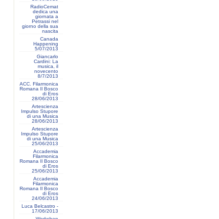
RadioCemat
dedica una
giornata a
Petrassi nel
giorno della sua
nascita
Canada
Happening
5/07/2013
Giancarlo
Cardini: La
musica, il
novecento
8/7/2013
ACC. Filarmonica
Romana Il Bosco
di Eros
28/06/2013
Artescienza
Impulso Stupore
di una Musica
28/06/2013
Artescienza
Impulso Stupore
di una Musica
25/06/2013
Accademia
Filarmonica
Romana Il Bosco
di Eros
25/06/2013
Accademia
Filarmonica
Romana Il Bosco
di Eros
24/06/2013
Luca Belcastro -
17/06/2013
Workshop