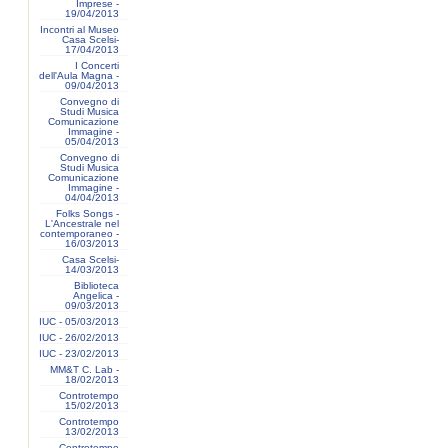
Imprese -
19/04/2013
Incontri al Museo
Casa Scelsi-
17/04/2013
I Concerti
dell'Aula Magna -
09/04/2013
Convegno di
Studi Musica
Comunicazione
Immagine -
05/04/2013
Convegno di
Studi Musica
Comunicazione
Immagine -
04/04/2013
Folks Songs -
L'Ancestrale nel
contemporaneo -
16/03/2013
Casa Scelsi-
14/03/2013
Biblioteca
Angelica -
09/03/2013
IUC - 05/03/2013
IUC - 26/02/2013
IUC - 23/02/2013
MM&T C. Lab -
18/02/2013
Controtempo
15/02/2013
Controtempo
13/02/2013
Controtempo