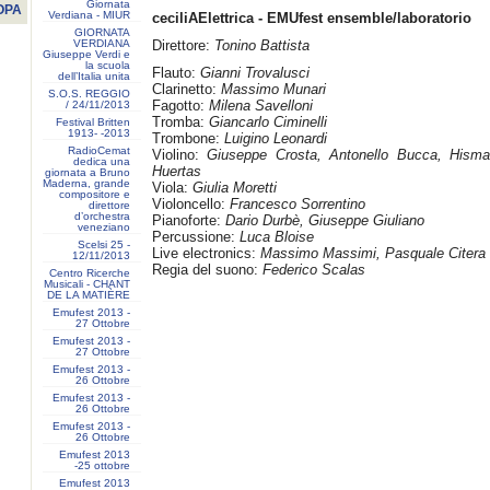
Giornata
OPA
Verdiana - MIUR
ceciliAElettrica - EMUfest ensemble/laboratorio
GIORNATA
VERDIANA
Direttore:
Tonino Battista
Giuseppe Verdi e
la scuola
Flauto:
Gianni Trovalusci
dell’Italia unita
Clarinetto:
Massimo Munari
S.O.S. REGGIO
Fagotto:
Milena Savelloni
/ 24/11/2013
Tromba:
Giancarlo Ciminelli
Festival Britten
1913- ‐2013
Trombone:
Luigino Leonardi
RadioCemat
Violino:
Giuseppe Crosta, Antonello Bucca, Hisma
dedica una
Huertas
giornata a Bruno
Maderna, grande
Viola:
Giulia Moretti
compositore e
Violoncello:
Francesco Sorrentino
direttore
d’orchestra
Pianoforte:
Dario Durbè, Giuseppe Giuliano
veneziano
Percussione:
Luca Bloise
Scelsi 25 -
Live electronics:
Massimo Massimi, Pasquale Citera
12/11/2013
Regia del suono:
Federico Scalas
Centro Ricerche
Musicali - CHANT
DE LA MATIÈRE
Emufest 2013 -
27 Ottobre
Emufest 2013 -
27 Ottobre
Emufest 2013 -
26 Ottobre
Emufest 2013 -
26 Ottobre
Emufest 2013 -
26 Ottobre
Emufest 2013
-25 ottobre
Emufest 2013