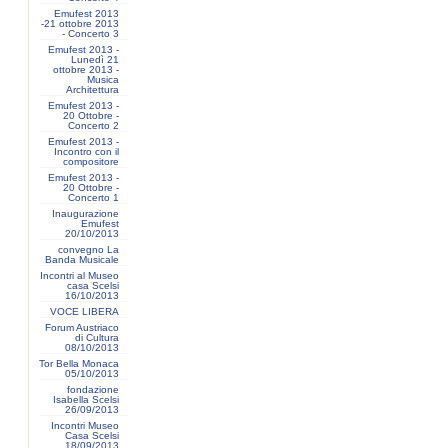
Emufest 2013
-21 ottobre 2013
- Concerto 3
Emufest 2013 -
Lunedì 21
ottobre 2013 -
Musica
Architettura
Emufest 2013 -
20 Ottobre -
Concerto 2
Emufest 2013 -
Incontro con il
compositore
Emufest 2013 -
20 Ottobre -
Concerto 1
Inaugurazione
Emufest
20/10/2013
convegno La
Banda Musicale
Incontri al Museo
casa Scelsi
16/10/2013
VOCE LIBERA
Forum Austriaco
di Cultura
08/10/2013
Tor Bella Monaca
05/10/2013
fondazione
Isabella Scelsi
26/09/2013
Incontri Museo
Casa Scelsi
18/09/2013