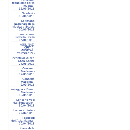
tecnologie per la
musica -
12/06/2013
Scarlatti -
06/06/2013
Settimana
Nazionale della
Musica a Scuola
- 06/06/2013
Fondazione
Isabella Scelsi
05/06/2013
ASS. NAZ.
CRITICI
MUSICALI
26/05/2013 -
Incontri al Museo
Casa Scelsi-
24/05/2013
Concerto
Maderna -
09/05/2013
Concerto
Maderna -
6/05/2013
omaggio a Bruno
Maderna -
02/05/2013
Concerto Voci
dal Sottosuolo -
30/04/2013
Lomax in Italia -
27/04/2013
I concerti
dell'Aula Magna -
20/04/2013
Casa delle