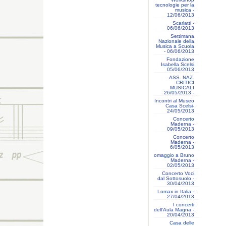
tecnologie per la
musica -
12/06/2013
Scarlatti -
06/06/2013
Settimana
Nazionale della
Musica a Scuola
- 06/06/2013
Fondazione
Isabella Scelsi
05/06/2013
ASS. NAZ.
CRITICI
MUSICALI
26/05/2013 -
Incontri al Museo
Casa Scelsi-
24/05/2013
Concerto
Maderna -
09/05/2013
Concerto
Maderna -
6/05/2013
omaggio a Bruno
Maderna -
02/05/2013
Concerto Voci
dal Sottosuolo -
30/04/2013
Lomax in Italia -
27/04/2013
I concerti
dell'Aula Magna -
20/04/2013
Casa delle