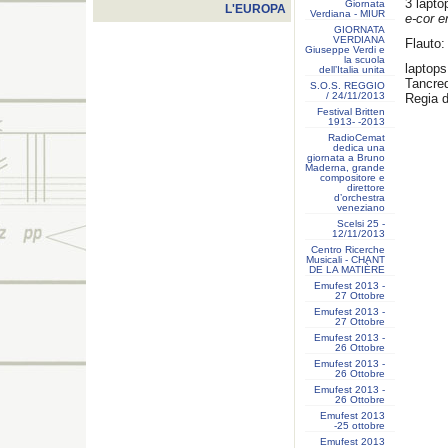
3 lapto
Giornata
L'EUROPA
Verdiana - MIUR
e-cor 
GIORNATA
VERDIANA
Flauto:
Giuseppe Verdi e
la scuola
laptops
dell’Italia unita
Tancred
S.O.S. REGGIO
/ 24/11/2013
Regia 
Festival Britten
1913- ‐2013
RadioCemat
dedica una
giornata a Bruno
Maderna, grande
compositore e
direttore
d’orchestra
veneziano
Scelsi 25 -
12/11/2013
Centro Ricerche
Musicali - CHANT
DE LA MATIÈRE
Emufest 2013 -
27 Ottobre
Emufest 2013 -
27 Ottobre
Emufest 2013 -
26 Ottobre
Emufest 2013 -
26 Ottobre
Emufest 2013 -
26 Ottobre
Emufest 2013
-25 ottobre
Emufest 2013