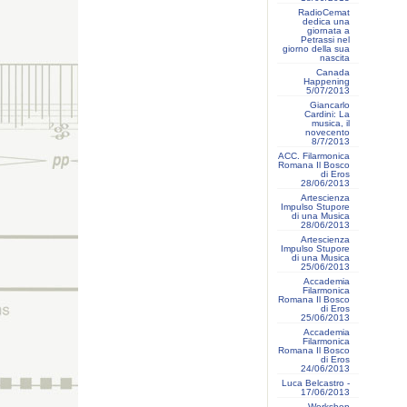
RadioCemat
dedica una
giornata a
Petrassi nel
giorno della sua
nascita
Canada
Happening
5/07/2013
Giancarlo
Cardini: La
musica, il
novecento
8/7/2013
ACC. Filarmonica
Romana Il Bosco
di Eros
28/06/2013
Artescienza
Impulso Stupore
di una Musica
28/06/2013
Artescienza
Impulso Stupore
di una Musica
25/06/2013
Accademia
Filarmonica
Romana Il Bosco
di Eros
25/06/2013
Accademia
Filarmonica
Romana Il Bosco
di Eros
24/06/2013
Luca Belcastro -
17/06/2013
Workshop