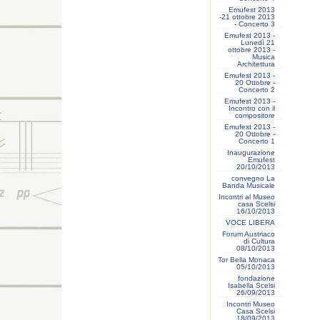
Emufest 2013
-21 ottobre 2013
- Concerto 3
Emufest 2013 -
Lunedì 21
ottobre 2013 -
Musica
Architettura
Emufest 2013 -
20 Ottobre -
Concerto 2
Emufest 2013 -
Incontro con il
compositore
Emufest 2013 -
20 Ottobre -
Concerto 1
Inaugurazione
Emufest
20/10/2013
convegno La
Banda Musicale
Incontri al Museo
casa Scelsi
16/10/2013
VOCE LIBERA
Forum Austriaco
di Cultura
08/10/2013
Tor Bella Monaca
05/10/2013
fondazione
Isabella Scelsi
26/09/2013
Incontri Museo
Casa Scelsi
18/09/2013