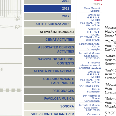
2014
2014
2013
Casa Menotti
2013
Spoleto
GMF2013
2012
G.E.R.M.I.
MUSIC
FESTIVAL - The
ARTE E SCIENZA 2015
Web of Life
Musica
GMF2013
Flauto 
ATTIVITÀ ISTITUZIONALI
G.E.R.M.I.
MUSIC
Bruno M
FESTIVAL - The
CEMAT ACTIVITIES
Web of Life
“To Fog
14/12/2013 ASS.
Acusma
Cul. lo
ASSOCIATED CENTRES
Scompiglio
David 
ACTIVITIES
Incontri al Museo
“Rafale
Casa Scelsi -
12/12/2013
WORKSHOP / MEETING/
Acusma
8° festival
CONTESTS
Serena 
Internazionale di
Chitarra/8/12/2013
“Night 
ATTIVITÀ INTERNAZIONALI
GMF2013
Acusma
G.E.R.M.I.
MUSIC
Federic
COLLABORAZIONI E
FESTIVAL - The
Web of Life
PARTENARIATI
“Mecha
30/11/2013 ASS.
Acusma
Cul. lo
PATRONAGES
Scompiglio
Lorenzo 
50° Festival di
Nuova
“Selva 
FAVOLOSA MUSICA
Consonanza
Acusma
Incontri al Museo
Michele
SONORA
Casa Scelsi -
26/11/2013
5.0
(201
SIXE - SUONO ITALIANO PER
Concerto -