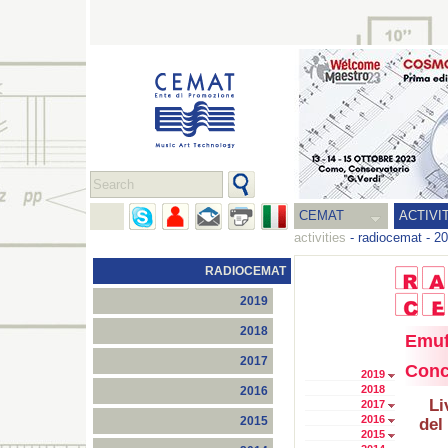
CEMAT
ACTIVI
activities
-
radiocemat
-
20
RADIOCEMAT
2019
2018
Emuf
2017
Conc
2019
2018
2016
Li
2017
2016
2015
del
2015