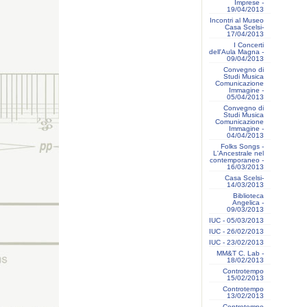
Imprese -
19/04/2013
Incontri al Museo
Casa Scelsi-
17/04/2013
I Concerti
dell'Aula Magna -
09/04/2013
Convegno di
Studi Musica
Comunicazione
Immagine -
05/04/2013
Convegno di
Studi Musica
Comunicazione
Immagine -
04/04/2013
Folks Songs -
L'Ancestrale nel
contemporaneo -
16/03/2013
Casa Scelsi-
14/03/2013
Biblioteca
Angelica -
09/03/2013
IUC - 05/03/2013
IUC - 26/02/2013
IUC - 23/02/2013
MM&T C. Lab -
18/02/2013
Controtempo
15/02/2013
Controtempo
13/02/2013
Controtempo