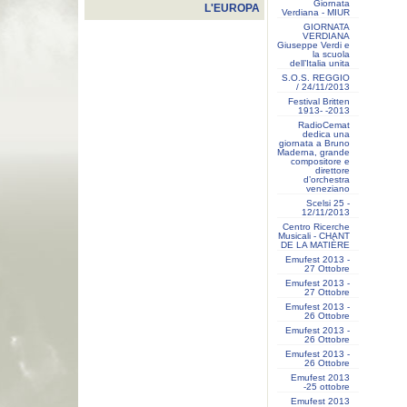
Giornata
L'EUROPA
Verdiana - MIUR
GIORNATA
VERDIANA
Giuseppe Verdi e
la scuola
dell’Italia unita
S.O.S. REGGIO
/ 24/11/2013
Festival Britten
1913- ‐2013
RadioCemat
dedica una
giornata a Bruno
Maderna, grande
compositore e
direttore
d’orchestra
veneziano
Scelsi 25 -
12/11/2013
Centro Ricerche
Musicali - CHANT
DE LA MATIÈRE
Emufest 2013 -
27 Ottobre
Emufest 2013 -
27 Ottobre
Emufest 2013 -
26 Ottobre
Emufest 2013 -
26 Ottobre
Emufest 2013 -
26 Ottobre
Emufest 2013
-25 ottobre
Emufest 2013