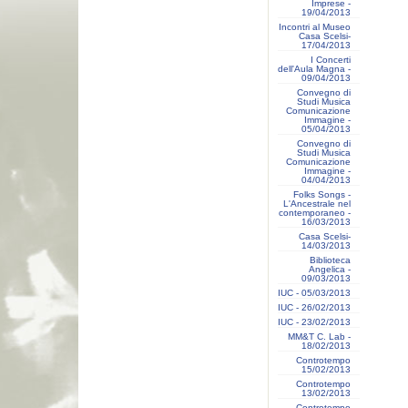
Imprese -
19/04/2013
Incontri al Museo
Casa Scelsi-
17/04/2013
I Concerti
dell'Aula Magna -
09/04/2013
Convegno di
Studi Musica
Comunicazione
Immagine -
05/04/2013
Convegno di
Studi Musica
Comunicazione
Immagine -
04/04/2013
Folks Songs -
L'Ancestrale nel
contemporaneo -
16/03/2013
Casa Scelsi-
14/03/2013
Biblioteca
Angelica -
09/03/2013
IUC - 05/03/2013
IUC - 26/02/2013
IUC - 23/02/2013
MM&T C. Lab -
18/02/2013
Controtempo
15/02/2013
Controtempo
13/02/2013
Controtempo