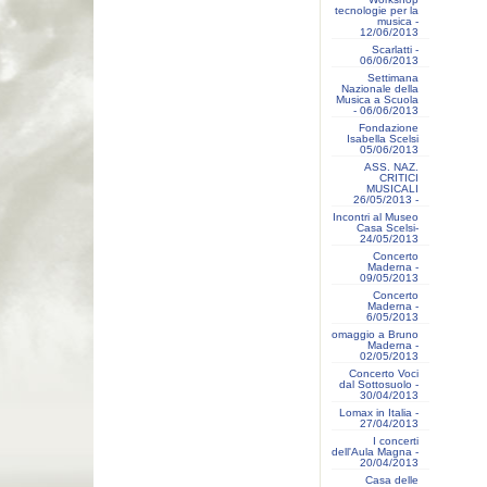
tecnologie per la
musica -
12/06/2013
Scarlatti -
06/06/2013
Settimana
Nazionale della
Musica a Scuola
- 06/06/2013
Fondazione
Isabella Scelsi
05/06/2013
ASS. NAZ.
CRITICI
MUSICALI
26/05/2013 -
Incontri al Museo
Casa Scelsi-
24/05/2013
Concerto
Maderna -
09/05/2013
Concerto
Maderna -
6/05/2013
omaggio a Bruno
Maderna -
02/05/2013
Concerto Voci
dal Sottosuolo -
30/04/2013
Lomax in Italia -
27/04/2013
I concerti
dell'Aula Magna -
20/04/2013
Casa delle