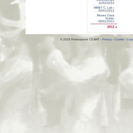
11/02/2013
MM&T C. Lab -
20/01/2013
Museo Casa
Scelsi-
08/01/2013
2012
© 2026 Federazione CEMAT -
Privacy
-
Cookie
-
Copy