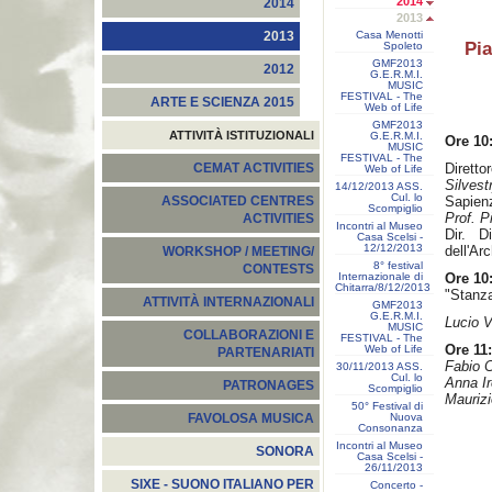
2014
2014
2013
Casa Menotti
2013
Pi
Spoleto
GMF2013
2012
G.E.R.M.I.
MUSIC
FESTIVAL - The
ARTE E SCIENZA 2015
Web of Life
GMF2013
ATTIVITÀ ISTITUZIONALI
G.E.R.M.I.
Ore 10
MUSIC
FESTIVAL - The
Dirett
CEMAT ACTIVITIES
Web of Life
Silvestr
14/12/2013 ASS.
Cul. lo
Sapienz
ASSOCIATED CENTRES
Scompiglio
Prof. P
ACTIVITIES
Incontri al Museo
Dir. 
Casa Scelsi -
12/12/2013
dell'Ar
WORKSHOP / MEETING/
8° festival
CONTESTS
Internazionale di
Ore 10
Chitarra/8/12/2013
"Stanza
ATTIVITÀ INTERNAZIONALI
GMF2013
G.E.R.M.I.
Lucio V
MUSIC
COLLABORAZIONI E
FESTIVAL - The
Ore 11
Web of Life
PARTENARIATI
Fabio C
30/11/2013 ASS.
Cul. lo
Anna I
PATRONAGES
Scompiglio
Maurizi
50° Festival di
Nuova
FAVOLOSA MUSICA
Consonanza
Incontri al Museo
SONORA
Casa Scelsi -
26/11/2013
SIXE - SUONO ITALIANO PER
Concerto -