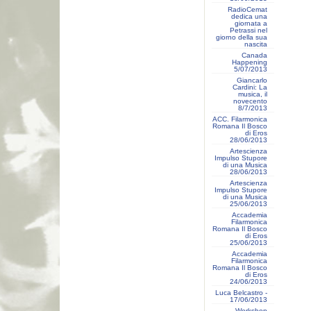
RadioCemat
dedica una
giornata a
Petrassi nel
giorno della sua
nascita
Canada
Happening
5/07/2013
Giancarlo
Cardini: La
musica, il
novecento
8/7/2013
ACC. Filarmonica
Romana Il Bosco
di Eros
28/06/2013
Artescienza
Impulso Stupore
di una Musica
28/06/2013
Artescienza
Impulso Stupore
di una Musica
25/06/2013
Accademia
Filarmonica
Romana Il Bosco
di Eros
25/06/2013
Accademia
Filarmonica
Romana Il Bosco
di Eros
24/06/2013
Luca Belcastro -
17/06/2013
Workshop