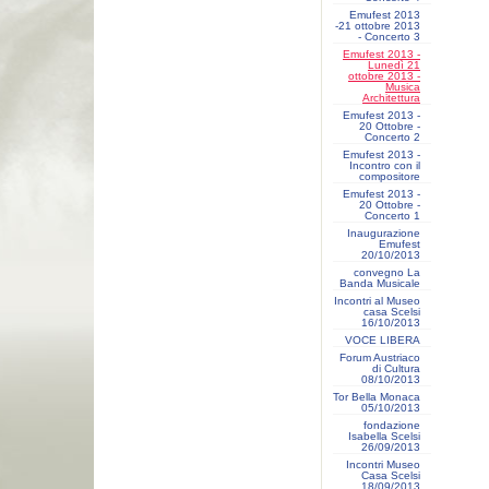
Emufest 2013
-21 ottobre 2013
- Concerto 3
Emufest 2013 -
Lunedì 21
ottobre 2013 -
Musica
Architettura
Emufest 2013 -
20 Ottobre -
Concerto 2
Emufest 2013 -
Incontro con il
compositore
Emufest 2013 -
20 Ottobre -
Concerto 1
Inaugurazione
Emufest
20/10/2013
convegno La
Banda Musicale
Incontri al Museo
casa Scelsi
16/10/2013
VOCE LIBERA
Forum Austriaco
di Cultura
08/10/2013
Tor Bella Monaca
05/10/2013
fondazione
Isabella Scelsi
26/09/2013
Incontri Museo
Casa Scelsi
18/09/2013