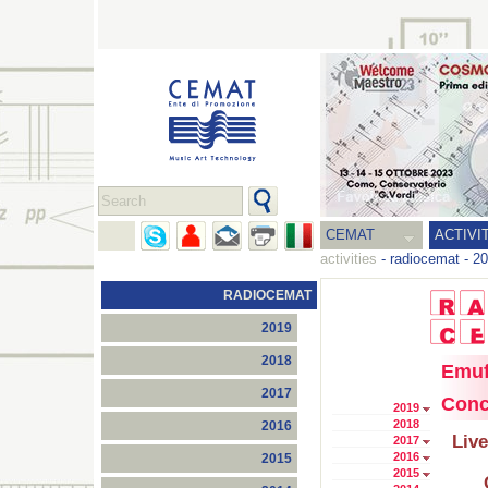
CEMAT
ACTIVI
activities
-
radiocemat
-
20
RADIOCEMAT
2019
2018
Emuf
2017
Conc
2019
2018
2016
Live
2017
2016
2015
2015