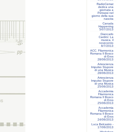
RadioCemat
dedica una
giornata a
Petrassi nel
giorno della sua
nascita
Canada
Happening
5/07/2013
Giancarlo
Cardini: La
musica, il
novecento
8/7/2013
ACC. Filarmonica
Romana Il Bosco
di Eros
28/06/2013
Artescienza
Impulso Stupore
di una Musica
28/06/2013
Artescienza
Impulso Stupore
di una Musica
25/06/2013
Accademia
Filarmonica
Romana Il Bosco
di Eros
25/06/2013
Accademia
Filarmonica
Romana Il Bosco
di Eros
24/06/2013
Luca Belcastro -
17/06/2013
Workshop