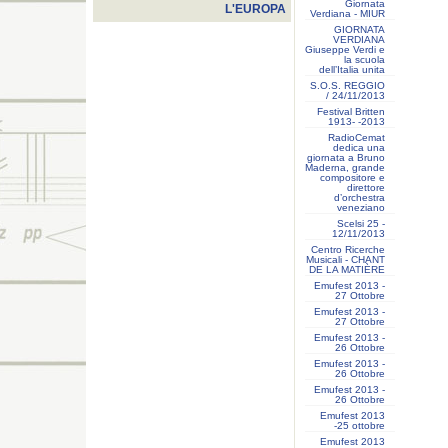
Giornata
L'EUROPA
Verdiana - MIUR
GIORNATA
VERDIANA
Giuseppe Verdi e
la scuola
dell’Italia unita
S.O.S. REGGIO
/ 24/11/2013
Festival Britten
1913- ‐2013
RadioCemat
dedica una
giornata a Bruno
Maderna, grande
compositore e
direttore
d’orchestra
veneziano
Scelsi 25 -
12/11/2013
Centro Ricerche
Musicali - CHANT
DE LA MATIÈRE
Emufest 2013 -
27 Ottobre
Emufest 2013 -
27 Ottobre
Emufest 2013 -
26 Ottobre
Emufest 2013 -
26 Ottobre
Emufest 2013 -
26 Ottobre
Emufest 2013
-25 ottobre
Emufest 2013