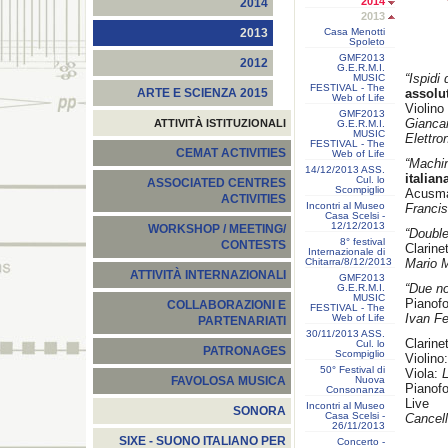
2014
2014
2013
Casa Menotti
2013
Spoleto
GMF2013
2012
G.E.R.M.I.
“Ispidi
MUSIC
FESTIVAL - The
assolu
ARTE E SCIENZA 2015
Web of Life
Violino
GMF2013
Giancar
ATTIVITÀ ISTITUZIONALI
G.E.R.M.I.
MUSIC
Elettro
FESTIVAL - The
CEMAT ACTIVITIES
Web of Life
“Machi
14/12/2013 ASS.
italian
Cul. lo
ASSOCIATED CENTRES
Scompiglio
Acusma
ACTIVITIES
Incontri al Museo
Franci
Casa Scelsi -
12/12/2013
WORKSHOP / MEETING/
“Double
8° festival
CONTESTS
Clarinet
Internazionale di
Chitarra/8/12/2013
Mario M
ATTIVITÀ INTERNAZIONALI
GMF2013
“Due no
G.E.R.M.I.
MUSIC
Pianofo
COLLABORAZIONI E
FESTIVAL - The
Ivan Fe
Web of Life
PARTENARIATI
30/11/2013 ASS.
Clarinet
Cul. lo
PATRONAGES
Scompiglio
Violino
50° Festival di
Viola:
L
Nuova
FAVOLOSA MUSICA
Pianofo
Consonanza
Live 
Incontri al Museo
SONORA
Casa Scelsi -
Cancell
26/11/2013
SIXE - SUONO ITALIANO PER
Concerto -