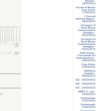
Imprese -
19/04/2013
Incontri al Museo
Casa Scelsi-
17/04/2013
I Concerti
dell'Aula Magna -
09/04/2013
Convegno di
Studi Musica
Comunicazione
Immagine -
05/04/2013
Convegno di
Studi Musica
Comunicazione
Immagine -
04/04/2013
Folks Songs -
L'Ancestrale nel
contemporaneo -
16/03/2013
Casa Scelsi-
14/03/2013
Biblioteca
Angelica -
09/03/2013
IUC - 05/03/2013
IUC - 26/02/2013
IUC - 23/02/2013
MM&T C. Lab -
18/02/2013
Controtempo
15/02/2013
Controtempo
13/02/2013
Controtempo