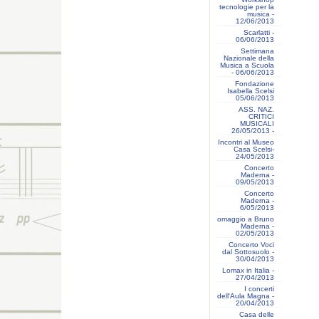
tecnologie per la
musica -
12/06/2013
Scarlatti -
06/06/2013
Settimana
Nazionale della
Musica a Scuola
- 06/06/2013
Fondazione
Isabella Scelsi
05/06/2013
ASS. NAZ.
CRITICI
MUSICALI
26/05/2013 -
Incontri al Museo
Casa Scelsi-
24/05/2013
Concerto
Maderna -
09/05/2013
Concerto
Maderna -
6/05/2013
omaggio a Bruno
Maderna -
02/05/2013
Concerto Voci
dal Sottosuolo -
30/04/2013
Lomax in Italia -
27/04/2013
I concerti
dell'Aula Magna -
20/04/2013
Casa delle