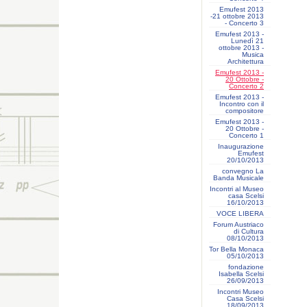
Emufest 2013
-21 ottobre 2013
- Concerto 3
Emufest 2013 -
Lunedì 21
ottobre 2013 -
Musica
Architettura
Emufest 2013 -
20 Ottobre -
Concerto 2
Emufest 2013 -
Incontro con il
compositore
Emufest 2013 -
20 Ottobre -
Concerto 1
Inaugurazione
Emufest
20/10/2013
convegno La
Banda Musicale
Incontri al Museo
casa Scelsi
16/10/2013
VOCE LIBERA
Forum Austriaco
di Cultura
08/10/2013
Tor Bella Monaca
05/10/2013
fondazione
Isabella Scelsi
26/09/2013
Incontri Museo
Casa Scelsi
18/09/2013