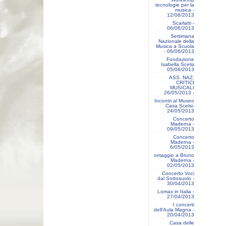
tecnologie per la
musica -
12/06/2013
Scarlatti -
06/06/2013
Settimana
Nazionale della
Musica a Scuola
- 06/06/2013
Fondazione
Isabella Scelsi
05/06/2013
ASS. NAZ.
CRITICI
MUSICALI
26/05/2013 -
Incontri al Museo
Casa Scelsi-
24/05/2013
Concerto
Maderna -
09/05/2013
Concerto
Maderna -
6/05/2013
omaggio a Bruno
Maderna -
02/05/2013
Concerto Voci
dal Sottosuolo -
30/04/2013
Lomax in Italia -
27/04/2013
I concerti
dell'Aula Magna -
20/04/2013
Casa delle