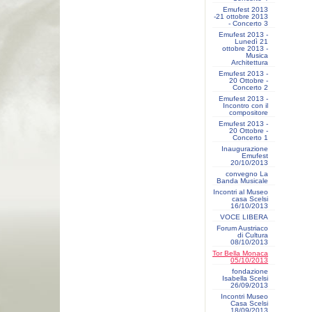
Emufest 2013
-21 ottobre 2013
- Concerto 3
Emufest 2013 -
Lunedì 21
ottobre 2013 -
Musica
Architettura
Emufest 2013 -
20 Ottobre -
Concerto 2
Emufest 2013 -
Incontro con il
compositore
Emufest 2013 -
20 Ottobre -
Concerto 1
Inaugurazione
Emufest
20/10/2013
convegno La
Banda Musicale
Incontri al Museo
casa Scelsi
16/10/2013
VOCE LIBERA
Forum Austriaco
di Cultura
08/10/2013
Tor Bella Monaca
05/10/2013
fondazione
Isabella Scelsi
26/09/2013
Incontri Museo
Casa Scelsi
18/09/2013