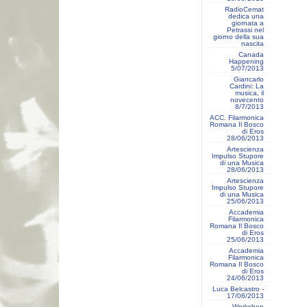
RadioCemat
dedica una
giornata a
Petrassi nel
giorno della sua
nascita
Canada
Happening
5/07/2013
Giancarlo
Cardini: La
musica, il
novecento
8/7/2013
ACC. Filarmonica
Romana Il Bosco
di Eros
28/06/2013
Artescienza
Impulso Stupore
di una Musica
28/06/2013
Artescienza
Impulso Stupore
di una Musica
25/06/2013
Accademia
Filarmonica
Romana Il Bosco
di Eros
25/06/2013
Accademia
Filarmonica
Romana Il Bosco
di Eros
24/06/2013
Luca Belcastro -
17/06/2013
Workshop