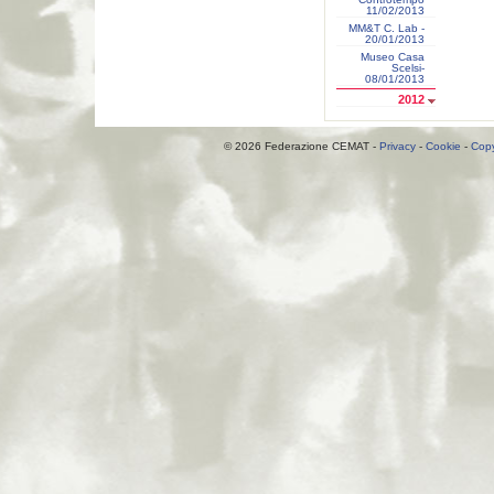
11/02/2013
MM&T C. Lab -
20/01/2013
Museo Casa
Scelsi-
08/01/2013
2012
© 2026 Federazione CEMAT -
Privacy
-
Cookie
-
Copy