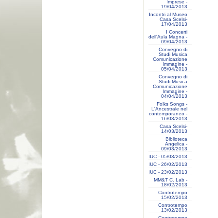
Imprese -
19/04/2013
Incontri al Museo
Casa Scelsi-
17/04/2013
I Concerti
dell'Aula Magna -
09/04/2013
Convegno di
Studi Musica
Comunicazione
Immagine -
05/04/2013
Convegno di
Studi Musica
Comunicazione
Immagine -
04/04/2013
Folks Songs -
L'Ancestrale nel
contemporaneo -
16/03/2013
Casa Scelsi-
14/03/2013
Biblioteca
Angelica -
09/03/2013
IUC - 05/03/2013
IUC - 26/02/2013
IUC - 23/02/2013
MM&T C. Lab -
18/02/2013
Controtempo
15/02/2013
Controtempo
13/02/2013
Controtempo