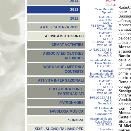
2014
2014
2013
RadioC
Casa Menotti
2013
notte 
Spoleto
Bassign
GMF2013
2012
G.E.R.M.I.
all'ins
MUSIC
Monac
FESTIVAL - The
ARTE E SCIENZA 2015
Web of Life
cantaut
GMF2013
d’aut
ATTIVITÀ ISTITUZIONALI
G.E.R.M.I.
palcos
MUSIC
FESTIVAL - The
artist
CEMAT ACTIVITIES
Web of Life
Aless
14/12/2013 ASS.
straord
Cul. lo
ASSOCIATED CENTRES
Nando 
Scompiglio
ACTIVITIES
della c
Incontri al Museo
Casa Scelsi -
,di rab
12/12/2013
WORKSHOP / MEETING/
present
8° festival
CONTESTS
prima v
Internazionale di
Chitarra/8/12/2013
morte d
ATTIVITÀ INTERNAZIONALI
GMF2013
Roma os
G.E.R.M.I.
coragg
MUSIC
COLLABORAZIONI E
FESTIVAL - The
Bassig
Web of Life
PARTENARIATI
chitarr
30/11/2013 ASS.
Venditt
Cul. lo
PATRONAGES
Scompiglio
adunati
Con
50° Festival di
Nuova
FAVOLOSA MUSICA
Aless
Consonanza
Caste
Incontri al Museo
SONORA
Stefan
Casa Scelsi -
26/11/2013
Di Mic
SIXE - SUONO ITALIANO PER
Concerto -
Katres