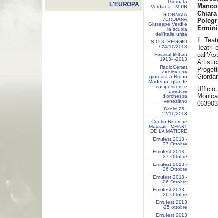
Giornata
L'EUROPA
Manco,
Verdiana - MIUR
Chiara
GIORNATA
VERDIANA
Polegr
Giuseppe Verdi e
Ermini
la scuola
dell’Italia unita
Il Tea
S.O.S. REGGIO
/ 24/11/2013
Teatri
dall’As
Festival Britten
1913- ‐2013
Artist
RadioCemat
Proget
dedica una
Giorda
giornata a Bruno
Maderna, grande
compositore e
Ufficio
direttore
Moni
d’orchestra
veneziano
063903
Scelsi 25 -
12/11/2013
Centro Ricerche
Musicali - CHANT
DE LA MATIÈRE
Emufest 2013 -
27 Ottobre
Emufest 2013 -
27 Ottobre
Emufest 2013 -
26 Ottobre
Emufest 2013 -
26 Ottobre
Emufest 2013 -
26 Ottobre
Emufest 2013
-25 ottobre
Emufest 2013