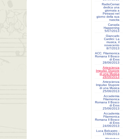
RadioCemat
dedica una
giornata a
Petrassi nel
giorno della sua
nascita
Canada
Happening
5/07/2013
Giancarlo
Cardini: La
musica, il
novecento
8/7/2013
ACC. Filarmonica
Romana Il Bosco
di Eros
28/06/2013
Artescienza
Impulso Stupore
di una Musica
28/06/2013
Artescienza
Impulso Stupore
di una Musica
25/06/2013
Accademia
Filarmonica
Romana Il Bosco
di Eros
25/06/2013
Accademia
Filarmonica
Romana Il Bosco
di Eros
24/06/2013
Luca Belcastro -
17/06/2013
Workshop