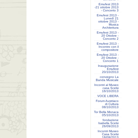
Emufest 2013
-21 ottobre 2013
- Concerto 3
Emufest 2013 -
Lunedì 21
ottobre 2013 -
Musica
Architettura
Emufest 2013 -
20 Ottobre -
Concerto 2
Emufest 2013 -
Incontro con il
compositore
Emufest 2013 -
20 Ottobre -
Concerto 1
Inaugurazione
Emufest
20/10/2013
convegno La
Banda Musicale
Incontri al Museo
casa Scelsi
16/10/2013
VOCE LIBERA
Forum Austriaco
di Cultura
08/10/2013
Tor Bella Monaca
05/10/2013
fondazione
Isabella Scelsi
26/09/2013
Incontri Museo
Casa Scelsi
18/09/2013