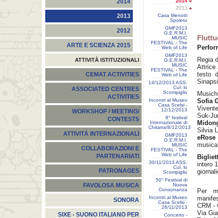
2014
2014
2013
Casa Menotti
2013
Spoleto
GMF2013
2012
G.E.R.M.I.
Flutt
MUSIC
FESTIVAL - The
ARTE E SCIENZA 2015
Perfor
Web of Life
GMF2013
Regia 
ATTIVITÀ ISTITUZIONALI
G.E.R.M.I.
MUSIC
Attrice
FESTIVAL - The
testo 
CEMAT ACTIVITIES
Web of Life
Sinapsi
14/12/2013 ASS.
Cul. lo
ASSOCIATED CENTRES
Scompiglio
Musiche
ACTIVITIES
Incontri al Museo
Sofia 
Casa Scelsi -
Vivente
12/12/2013
WORKSHOP / MEETING/
Suk-Ju
8° festival
CONTESTS
Midon
Internazionale di
Chitarra/8/12/2013
Silvia 
ATTIVITÀ INTERNAZIONALI
GMF2013
eRose
G.E.R.M.I.
musica 
MUSIC
COLLABORAZIONI E
FESTIVAL - The
Web of Life
PARTENARIATI
Bigliett
30/11/2013 ASS.
intero 
Cul. lo
PATRONAGES
giornal
Scompiglio
50° Festival di
Nuova
FAVOLOSA MUSICA
Consonanza
Per ma
Incontri al Museo
manifes
SONORA
Casa Scelsi -
CRM - 
26/11/2013
Via Gi
SIXE - SUONO ITALIANO PER
Concerto -