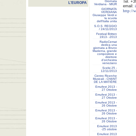
Tel. +
Giornata
L'EUROPA
Verdiana - MIUR
email:
GIORNATA
http://
VERDIANA
Giuseppe Verdi e
la scuola
dell’Italia unita
S.O.S. REGGIO
/ 24/11/2013
Festival Britten
1913- ‐2013
RadioCemat
dedica una
giornata a Bruno
Maderna, grande
compositore e
direttore
d’orchestra
veneziano
Scelsi 25 -
12/11/2013
Centro Ricerche
Musicali - CHANT
DE LA MATIÈRE
Emufest 2013 -
27 Ottobre
Emufest 2013 -
27 Ottobre
Emufest 2013 -
26 Ottobre
Emufest 2013 -
26 Ottobre
Emufest 2013 -
26 Ottobre
Emufest 2013
-25 ottobre
Emufest 2013