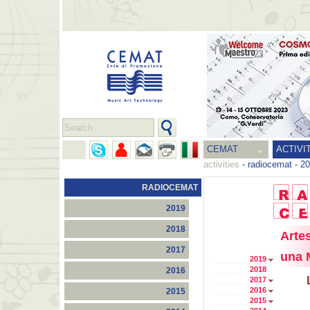
CEMAT
ACTIVI
activities
-
radiocemat
-
20
RADIOCEMAT
2019
2018
Arte
2017
una 
2019
2018
2016
2017
2016
2015
2015