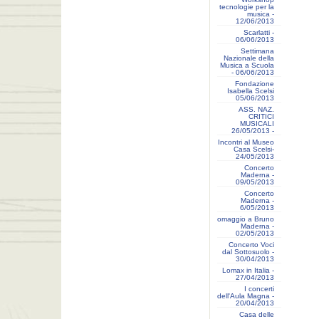
tecnologie per la
musica -
12/06/2013
Scarlatti -
06/06/2013
Settimana
Nazionale della
Musica a Scuola
- 06/06/2013
Fondazione
Isabella Scelsi
05/06/2013
ASS. NAZ.
CRITICI
MUSICALI
26/05/2013 -
Incontri al Museo
Casa Scelsi-
24/05/2013
Concerto
Maderna -
09/05/2013
Concerto
Maderna -
6/05/2013
omaggio a Bruno
Maderna -
02/05/2013
Concerto Voci
dal Sottosuolo -
30/04/2013
Lomax in Italia -
27/04/2013
I concerti
dell'Aula Magna -
20/04/2013
Casa delle