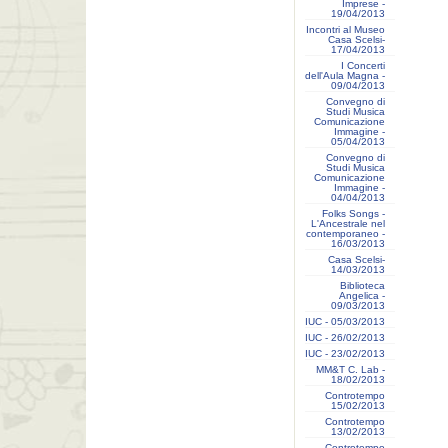
Imprese -
19/04/2013
Incontri al Museo
Casa Scelsi-
17/04/2013
I Concerti
dell'Aula Magna -
09/04/2013
Convegno di
Studi Musica
Comunicazione
Immagine -
05/04/2013
Convegno di
Studi Musica
Comunicazione
Immagine -
04/04/2013
Folks Songs -
L'Ancestrale nel
contemporaneo -
16/03/2013
Casa Scelsi-
14/03/2013
Biblioteca
Angelica -
09/03/2013
IUC - 05/03/2013
IUC - 26/02/2013
IUC - 23/02/2013
MM&T C. Lab -
18/02/2013
Controtempo
15/02/2013
Controtempo
13/02/2013
Controtempo