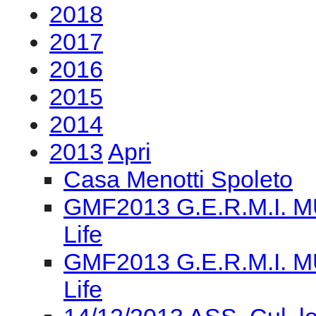
activities
-
radiocemat
-
20
2019
2018
2017
2016
2015
2014
2013
Apri
Casa Menotti Spoleto