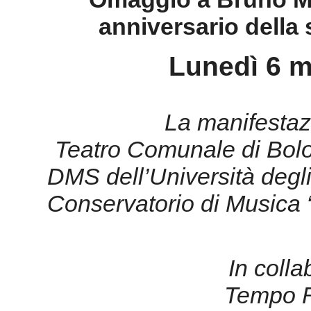
dal Conservatorio
sala
B
“Po
Omaggio a Bruno M
anniversario della
Lunedì 6 m
La manifestaz
Teatro Comunale di Bol
DMS dell’Università degl