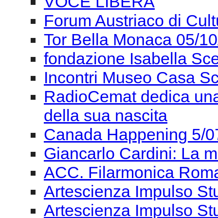
Emufest 2013 - 20 Otto
Inaugurazione Emufest
convegno La Banda Mu
Incontri al Museo casa 
VOCE LIBERA
Forum Austriaco di Cul
Tor Bella Monaca 05/1
fondazione Isabella Sce
Incontri Museo Casa Sc
RadioCemat dedica una 
della sua nascita
Canada Happening 5/0