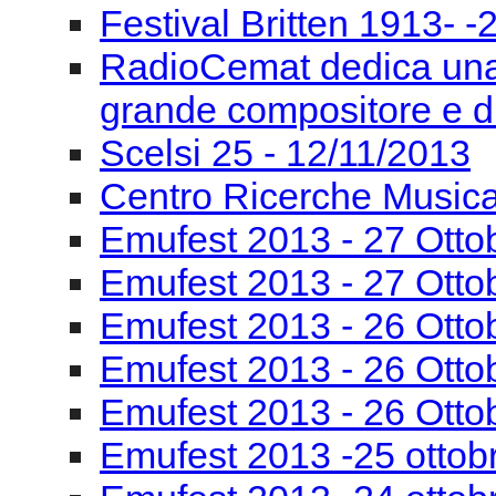
Concerto - Giornata Ve
GIORNATA VERDIANA Gi
dell’Italia unita
S.O.S. REGGIO / 24/11
Festival Britten 1913- ‐
RadioCemat dedica una
grande compositore e di
Scelsi 25 - 12/11/2013
Centro Ricerche Musi
Emufest 2013 - 27 Otto
Emufest 2013 - 27 Otto