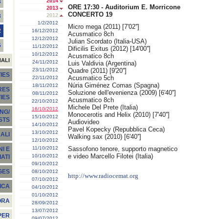
2014
4
ORE 17:30 - Auditorium E. Morricone
2013
CONCERTO 19
2012
3
1/2/2012
Micro mega (2011) [7'02'']
2
16/12/2012
Acusmatico 8ch
12/12/2012
Julian Scordato (Italia-USA)
5
11/12/2012
Dificilis Exitus (2012) [14'00'']
10/12/2012
Acusmatico 8ch
NALI
24/11/2012
Luis Valdivia (Argentina)
23/11/2012
Quadre (2011) [9'20'']
IES
Acusmatico 5ch
22/11/2012
Núria Giménez Comas (Spagna)
18/11/2012
RES
Soluzione dell'evenienza (2009) [6'40'']
08/11/2012
TIES
Acusmatico 8ch
22/10/2012
Michele Del Prete (Italia)
16/10/2012
NG/
Monocerotis and Helix (2010) [7'40'']
15/10/2012
STS
Audiovideo
14/10/2012
Pavel Kopecky (Repubblica Ceca)
13/10/2012
ALI
Walking sax (2010) [6'40'']
12/10/2012
11/10/2012
Sassofono tenore, supporto magnetico
I E
e video Marcello Filotei (Italia)
10/10/2012
ATI
09/10/2012
GES
08/10/2012
http://www.radiocemat.org
07/10/2012
ICA
04/10/2012
01/10/2012
ORA
28/09/2012
13/07/2012
PER
09/07/2012