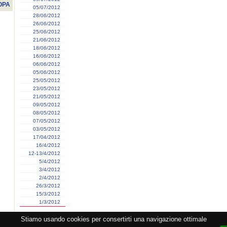
OPA
05/07/2012
28/06/2012
26/06/2012
25/06/2012
21/06/2012
18/06/2012
16/06/2012
06/06/2012
05/06/2012
25/05/2012
23/05/2012
21/05/2012
09/05/2012
08/05/2012
07/05/2012
03/05/2012
17/04/2012
16/4/2012
12-13/4/2012
5/4/2012
3/4/2012
2/4/2012
26/3/2012
15/3/2012
1/3/2012
Stiamo usando cookies per consertirti una navigazione ottimale
razione CEMAT -
Privacy
-
Cookie
-
Copyright
- PI 05362381005 - Lic. SIAE 2552/1/2523 - Visitor