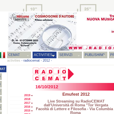
CEMAT
ACTIVITIES
SERVIZI
PUBLISHING
P
activities
-
radiocemat
-
2012
-
MAT
9
8
16/10/2012
7
Emufest 2012
2019
2018
6
Live Streaming su RadioCEMAT
2017
dall'Università di Roma "Tor Vergata
2016
5
Facoltà di Lettere e Filosofia - Via Columbia
2015
Roma