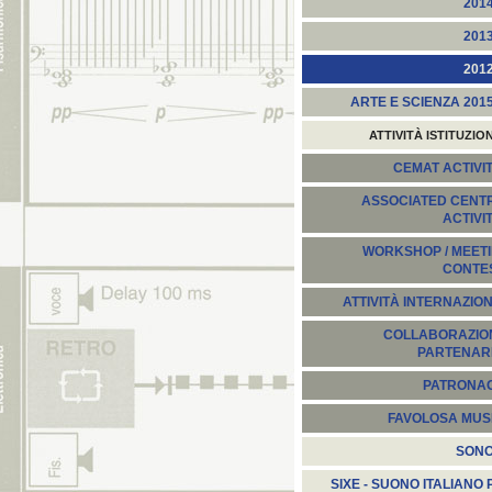
201
201
201
ARTE E SCIENZA 201
ATTIVITÀ ISTITUZIO
CEMAT ACTIVIT
ASSOCIATED CENT
ACTIVI
WORKSHOP / MEETI
CONTE
ATTIVITÀ INTERNAZION
COLLABORAZION
PARTENARI
PATRONA
FAVOLOSA MUS
SON
SIXE - SUONO ITALIANO 