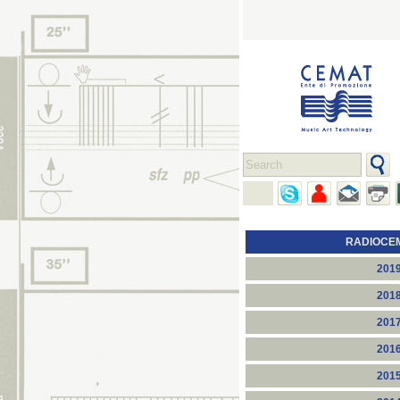
RADIOCE
201
201
201
201
201