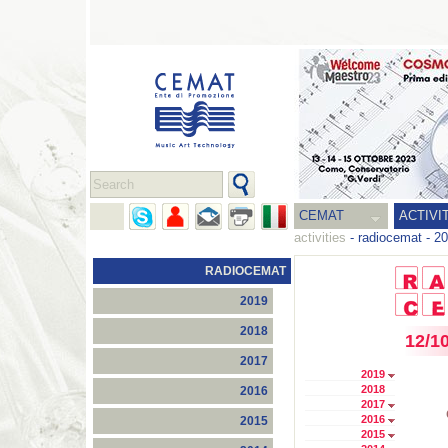
CEMAT
ACTIVI
activities
-
radiocemat
-
20
RADIOCEMAT
2019
2018
12/1
2017
2019
2018
2016
2017
2016
2015
2015