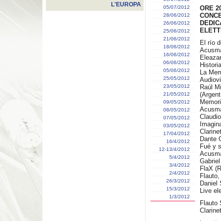
L'EUROPA
05/07/2012
ORE 2
CONCE
28/06/2012
DEDIC
26/06/2012
ELETT
25/06/2012
21/06/2012
El río d
18/06/2012
Acusma
16/06/2012
Eleazar
06/06/2012
Histori
05/06/2012
La Memo
25/05/2012
Audiov
23/05/2012
Raúl M
(Argent
21/05/2012
Memoria
09/05/2012
Acusma
08/05/2012
Claudio
07/05/2012
Imagina
03/05/2012
Clarine
17/04/2012
Dante G
16/4/2012
Fué y s
12-13/4/2012
Acusma
5/4/2012
Gabriel
3/4/2012
FlaX (R
2/4/2012
Flauto,
26/3/2012
Daniel 
15/3/2012
Live el
1/3/2012
Flauto 
Clarine