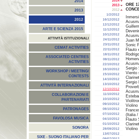
2014
2014
ORE 1
2013
CONCE
2012
2013
1/2/2012
Inmersi
2012
16/12/2012
Acusma
12/12/2012
Guiller
ARTE E SCIENZA 2015
11/12/2012
Devenir 
10/12/2012
Acusma
ATTIVITÀ ISTITUZIONALI
24/11/2012
Juan M
23/11/2012
Sonic Fa
CEMAT ACTIVITIES
Flauto 
22/11/2012
Rodrigo
18/11/2012
ASSOCIATED CENTRES
Homenaj
08/11/2012
ACTIVITIES
Acusma
22/10/2012
Sergio 
16/10/2012
WORKSHOP / MEETING/
Viento s
15/10/2012
CONTESTS
Clarine
14/10/2012
Sergio 
13/10/2012
ATTIVITÀ INTERNAZIONALI
Proverb
12/10/2012
Acusma
11/10/2012
COLLABORAZIONI E
Esteba
10/10/2012
PARTENARIATI
Violitro
09/10/2012
Violino
PATRONAGES
08/10/2012
France
07/10/2012
(Italia 
FAVOLOSA MUSICA
04/10/2012
Flauto 
Clarine
01/10/2012
SONORA
Violino
28/09/2012
13/07/2012
SIXE - SUONO ITALIANO PER
09/07/2012