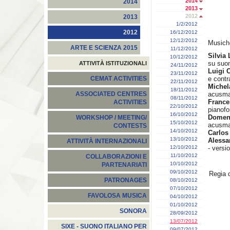
2014
2014
2013
2012
2013
1/2/2012
2012
16/12/2012
12/12/2012
Musiche
ARTE E SCIENZA 2015
11/12/2012
Silvia
10/12/2012
su suon
ATTIVITÀ ISTITUZIONALI
24/11/2012
Luigi C
23/11/2012
e contr
CEMAT ACTIVITIES
22/11/2012
Miche
18/11/2012
acusma
ASSOCIATED CENTRES
08/11/2012
Franc
ACTIVITIES
22/10/2012
pianofo
16/10/2012
Domen
WORKSHOP / MEETING/
15/10/2012
acusma
CONTESTS
14/10/2012
Carlos
13/10/2012
Alessa
ATTIVITÀ INTERNAZIONALI
12/10/2012
- versi
11/10/2012
COLLABORAZIONI E
10/10/2012
PARTENARIATI
09/10/2012
Regia 
PATRONAGES
08/10/2012
07/10/2012
FAVOLOSA MUSICA
04/10/2012
01/10/2012
SONORA
28/09/2012
13/07/2012
SIXE - SUONO ITALIANO PER
09/07/2012