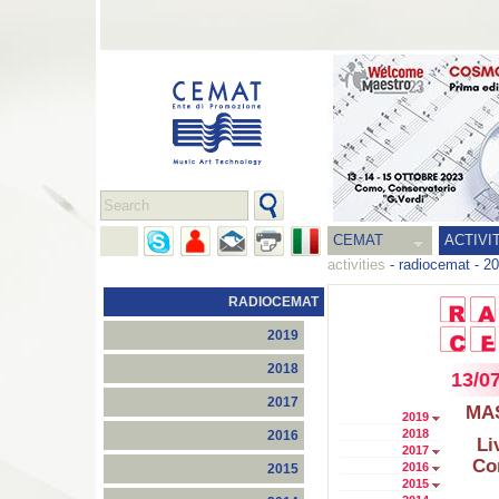
CEMAT
ACTIVI
activities
-
radiocemat
-
20
RADIOCEMAT
2019
2018
13/0
2017
MA
2019
2018
2016
Li
2017
Co
2016
2015
2015