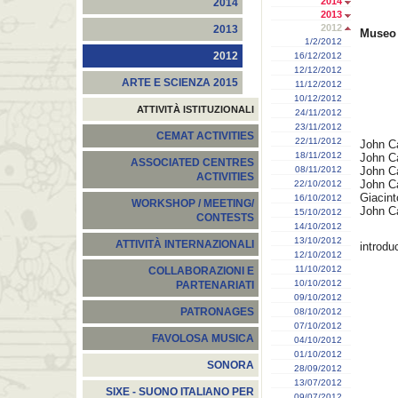
2014
2014
2013
2012
2013
Museo 
1/2/2012
2012
16/12/2012
12/12/2012
ARTE E SCIENZA 2015
11/12/2012
10/12/2012
ATTIVITÀ ISTITUZIONALI
24/11/2012
23/11/2012
CEMAT ACTIVITIES
22/11/2012
John Ca
18/11/2012
John Ca
ASSOCIATED CENTRES
08/11/2012
John Ca
ACTIVITIES
John C
22/10/2012
Giacint
16/10/2012
WORKSHOP / MEETING/
John C
15/10/2012
CONTESTS
14/10/2012
13/10/2012
ATTIVITÀ INTERNAZIONALI
introdu
12/10/2012
11/10/2012
COLLABORAZIONI E
10/10/2012
PARTENARIATI
09/10/2012
PATRONAGES
08/10/2012
07/10/2012
FAVOLOSA MUSICA
04/10/2012
01/10/2012
SONORA
28/09/2012
13/07/2012
SIXE - SUONO ITALIANO PER
09/07/2012