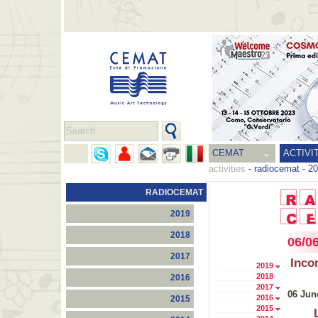
CEMAT
ACTIVI
activities
-
radiocemat
-
20
RADIOCEMAT
2019
2018
06/0
2017
Inco
2019
2018
2016
2017
06 Jun
2016
2015
2015