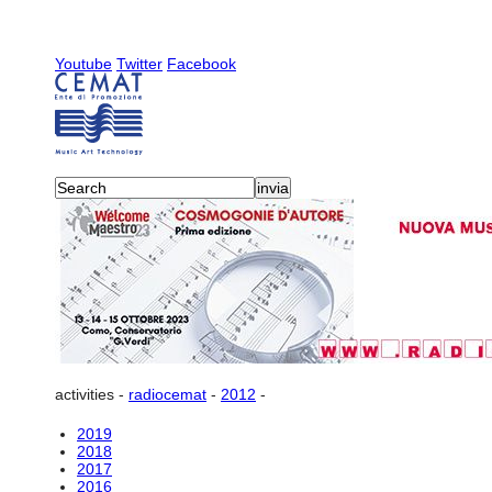
Youtube
Twitter
Facebook
activities
-
radiocemat
-
2012
-
2019
2018
2017
2016