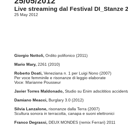
25/05/2012
Live streaming dal Festival DI_Stanze 
25 May 2012
Giorgio Nottoli,
Ordito polifonico (2011)
Mario Mary,
2261 (2010)
Roberto Doati,
Veneziana n. 1 per Luigi Nono (2007)
Per voce femminile e risonanze di leggio elaborate
Voce: Marianne Pousseur
Javier Torres Maldonado,
Studio su Enim adscititios accidenta
Damiano Meacci,
Burglary 3.0 (2012)
Silvia Lanzalone,
risonanze dalla Terra (2007)
Scultura sonora in terracotta, canapa e suoni elettronici
Franco Degrassi,
DEUX MONDES (remix Ferrari) 2011