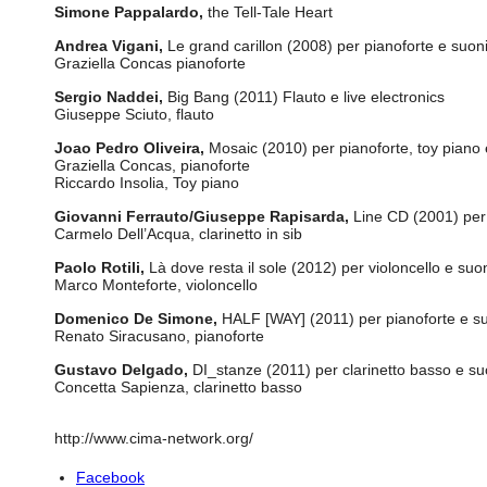
Simone Pappalardo,
the Tell-Tale Heart
Andrea Vigani,
Le grand carillon (2008) per pianoforte e suoni 
Graziella Concas pianoforte
Sergio Naddei,
Big Bang (2011) Flauto e live electronics
Giuseppe Sciuto, flauto
Joao Pedro Oliveira,
Mosaic (2010) per pianoforte, toy piano e
Graziella Concas, pianoforte
Riccardo Insolia, Toy piano
Giovanni Ferrauto/Giuseppe Rapisarda,
Line CD (2001) per c
Carmelo Dell’Acqua, clarinetto in sib
Paolo Rotili,
Là dove resta il sole (2012) per violoncello e suoni
Marco Monteforte, violoncello
Domenico De Simone,
HALF [WAY] (2011) per pianoforte e suo
Renato Siracusano, pianoforte
Gustavo Delgado,
DI_stanze (2011) per clarinetto basso e suo
Concetta Sapienza, clarinetto basso
http://www.cima-network.org/
Facebook