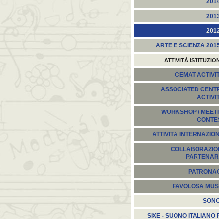
201
201
201
ARTE E SCIENZA 201
ATTIVITÀ ISTITUZIO
CEMAT ACTIVIT
ASSOCIATED CENT
ACTIVI
WORKSHOP / MEETI
CONTE
ATTIVITÀ INTERNAZION
COLLABORAZION
PARTENARI
PATRONA
FAVOLOSA MUS
SON
SIXE - SUONO ITALIANO 