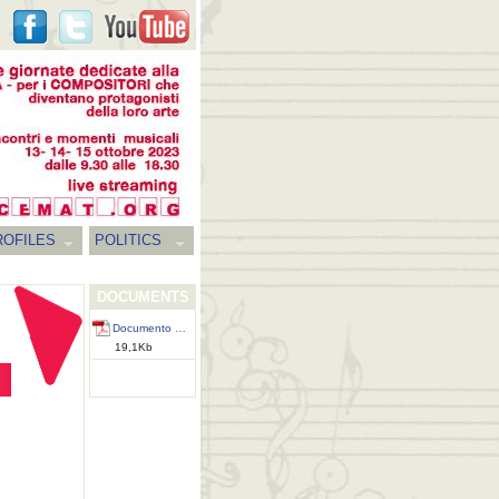
ROFILES
POLITICS
DOCUMENTS
Documento …
19,1Kb