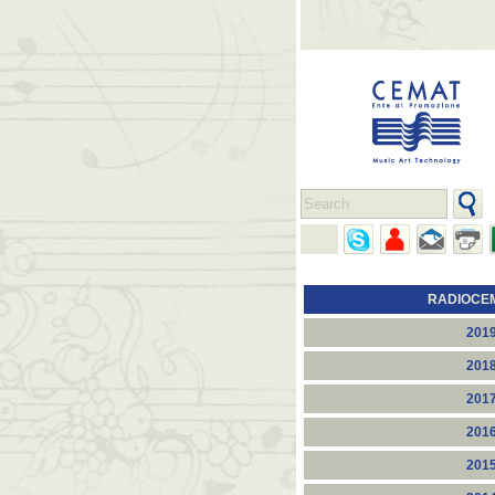
RADIOCE
201
201
201
201
201