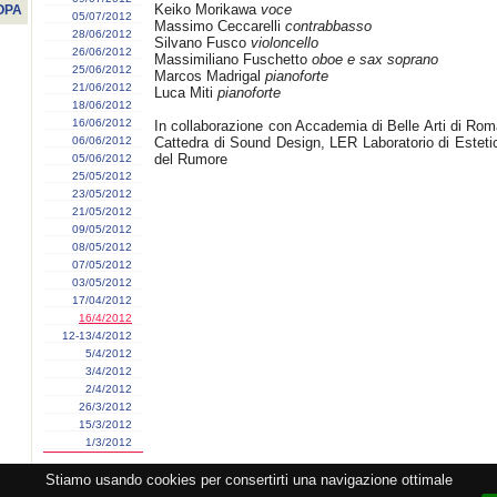
Keiko Morikawa
voce
OPA
05/07/2012
Massimo Ceccarelli
contrabbasso
28/06/2012
Silvano Fusco
violoncello
26/06/2012
Massimiliano Fuschetto
oboe e sax soprano
25/06/2012
Marcos Madrigal
pianoforte
21/06/2012
Luca Miti
pianoforte
18/06/2012
16/06/2012
In collaborazione con Accademia di Belle Arti di Rom
06/06/2012
Cattedra di Sound Design, LER Laboratorio di Esteti
del Rumore
05/06/2012
25/05/2012
23/05/2012
21/05/2012
09/05/2012
08/05/2012
07/05/2012
03/05/2012
17/04/2012
16/4/2012
12-13/4/2012
5/4/2012
3/4/2012
2/4/2012
26/3/2012
15/3/2012
1/3/2012
Stiamo usando cookies per consertirti una navigazione ottimale
razione CEMAT -
Privacy
-
Cookie
-
Copyright
- PI 05362381005 - Lic. SIAE 2552/1/2523 - Visitor