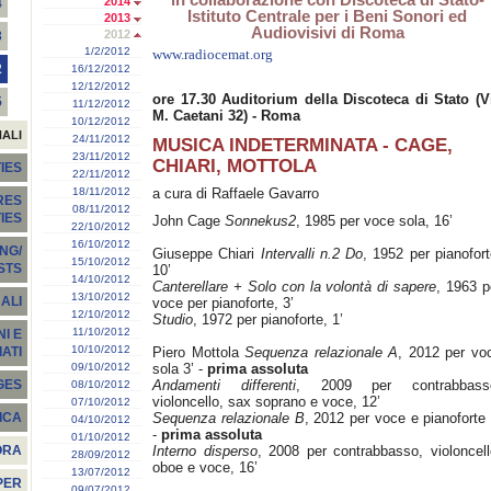
2014
4
Istituto Centrale per i Beni Sonori ed
2013
Audiovisivi di Roma
2012
3
1/2/2012
www.radiocemat.org
2
16/12/2012
12/12/2012
ore 17.30
Auditorium della Discoteca di Stato (V
5
11/12/2012
M. Caetani 32) - Roma
10/12/2012
NALI
24/11/2012
MUSICA INDETERMINATA - CAGE,
23/11/2012
CHIARI, MOTTOLA
IES
22/11/2012
18/11/2012
a cura di Raffaele Gavarro
RES
08/11/2012
TIES
John Cage
Sonnekus2
, 1985 per voce sola, 16’
22/10/2012
16/10/2012
NG/
Giuseppe Chiari
Intervalli n.2 Do
, 1952 per pianofort
15/10/2012
STS
10’
14/10/2012
Canterellare + Solo con la volontà di sapere
, 1963 p
13/10/2012
ALI
voce per pianoforte, 3’
12/10/2012
Studio
, 1972 per pianoforte, 1’
11/10/2012
I E
10/10/2012
Piero Mottola
Sequenza relazionale A
, 2012 per vo
ATI
09/10/2012
sola 3’ -
prima assoluta
Andamenti differenti
, 2009 per contrabbass
GES
08/10/2012
violoncello, sax soprano e voce, 12’
07/10/2012
Sequenza relazionale B
, 2012 per voce e pianoforte 
ICA
04/10/2012
-
prima assoluta
01/10/2012
Interno disperso
, 2008 per contrabbasso, violoncell
ORA
28/09/2012
oboe e voce, 16’
13/07/2012
PER
09/07/2012