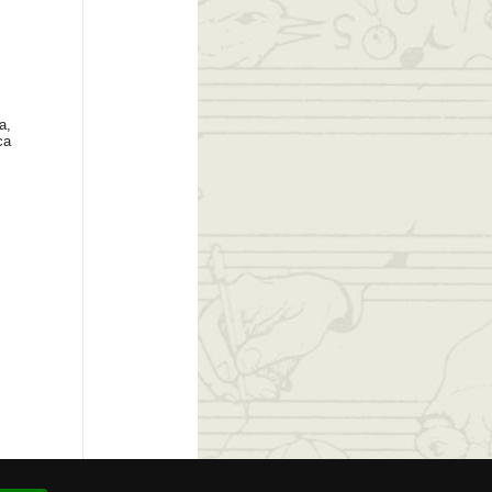
a,
ca
 # 93.867.411