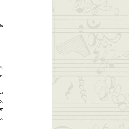
ia
e,
er
ce
o,
5’
o,