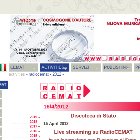
CEMAT
ACTIVITIES
SERVIZI
PUBLISHING
P
activities
-
radiocemat
-
2012
-
MAT
9
8
16/4/2012
7
Discoteca di Stato
2019
2018
6
16 April 2012
2017
2016
Live streaming su RadioCEMAT
5
2015
in collaborazione con Discoteca di Stato-