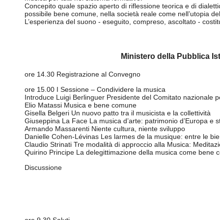
Concepito quale spazio aperto di riflessione teorica e di dialetti
possibile bene comune, nella società reale come nell’utopia de
L’esperienza del suono - eseguito, compreso, ascoltato - costit
Ministero della Pubblica Is
ore 14.30 Registrazione al Convegno
ore 15.00 I Sessione – Condividere la musica
Introduce Luigi Berlinguer Presidente del Comitato nazionale p
Elio Matassi Musica e bene comune
Gisella Belgeri Un nuovo patto tra il musicista e la collettività
Giuseppina La Face La musica d’arte: patrimonio d’Europa e s
Armando Massarenti Niente cultura, niente sviluppo
Danielle Cohen-Lévinas Les larmes de la musique: entre le bie
Claudio Strinati Tre modalità di approccio alla Musica: Meditaz
Quirino Principe La delegittimazione della musica come bene co
Discussione