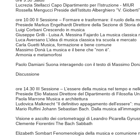
ore 9.30 Saluti
Lucrezia Stellacci Capo Dipartimento per l’Istruzione - MIUR
Rossella Mengucci Preside dell’Istituto Alberghiero “V. Gioberti”
ore 10.00 II Sessione – Formare e trasformare: il ruolo della m
Presiede Markus Engelhardt Direttore della Sezione di Storia d
Luigi Corbani Crescendo in musica
Giuseppe Grilli - Luisa A. Messina Fajardo La musica classica
Luca Aversano L’idea di musica classica tra scuola e mercato
Carla Guetti Musica, formazione e bene comune
Massimo Donà La musica e il bene che “non è”.
Armonia e metamorfosi
Paolo Damiani Suona interagendo con il testo di Massimo Don
Discussione
ore 14.30 III Sessione – L’essere della musica nel tempo e nel
Presiede Elio Matassi Direttore del Dipartimento di Filosofia U
Paola Marrone Musica e architettura
Ludovica Malknecht “Il definitivo appagamento dell'essere”: m
Mario Ruffini Johann Sebastian Bach. Dalla musica all’immagi
Visione e ascolto dei cortometraggi di Leandro Picarella Gyrus
Clemente Fiorentini The Bach Sabbath
Elizabeth Sombart Fenomenologia della musica e comunione ne