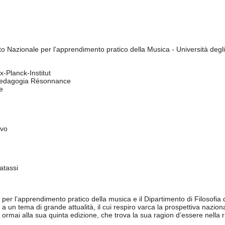
tato Nazionale per l’apprendimento pratico della Musica - Università deg
x-Planck-Institut
 Pedagogia Résonnance
e
ivo
atassi
 per l’apprendimento pratico della musica e il Dipartimento di Filosofi
nno a un tema di grande attualità, il cui respiro varca la prospettiva n
 ormai alla sua quinta edizione, che trova la sua ragion d’essere nella 