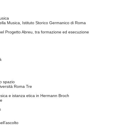
usica
ella Musica, Istituto Storico Germanico di Roma
 nel Progetto Abreu, tra formazione ed esecuzione
à
lo spazio
niversità Roma Tre
usica e istanza etica in Hermann Broch
ne
s
ll’ascolto