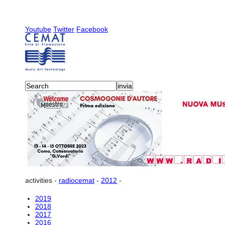
Youtube
Twitter
Facebook
activities
-
radiocemat
-
2012
-
2019
2018
2017
2016