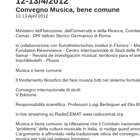
12-13/4/2012
Convegno Musica, bene comune
12-13 April 2012
Ministero dell'Istruzione, dell'Università e della Ricerca, Comi
Cemat - DHI Istituto Storico Germanico di Roma
in collaborazione con Kunsthistorisches Institut in Florenz – Ma
Fondation Résonnance - Centro Internazionale di Studi della
Itamar - Revista de investigación musical: territorios para el art
Inschibboleth - Phasis
Musica e bene comune
Il fondamento filosofico del fare musica tutti nel sistema format
Convegno internazionale di studi
V Edizione
Responsabilità scientifica: Professori Luigi Berlinguer ed Elio M
in live streaming su RadioCEMAT www.radiocemat.org
Musica e bene comune: la riflessione che il Comitato nazionale
“problema” della cultura musicale in Italia, si rivolge quest’a
L’argomento è affrontato nella tradizionale ottica del convegno,
musica per tutti nel sistema formativo.