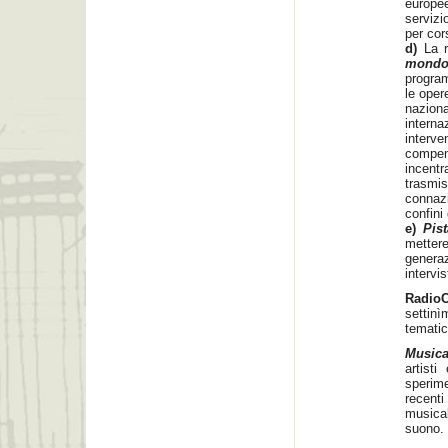
europee
servizi
per cor
d)
La r
mond
progra
le oper
naziona
intern
interv
compend
incentr
trasmi
connazi
confini
e)
Pis
mettere
generaz
intervi
Radio
settin
tematic
Musica
artisti
sperim
recenti
musica
suono.