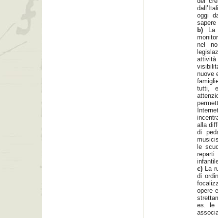
dei cre
dall’It
oggi d
sapere d
b)
La 
monitor
nel no
legisla
attivit
visibi
nuove e
famigli
tutti,
attenz
permett
Intern
incentr
alla dif
di peda
musicis
le scu
reparti
infantil
c)
La r
di ordi
focaliz
opere e
stretta
es. le 
associ