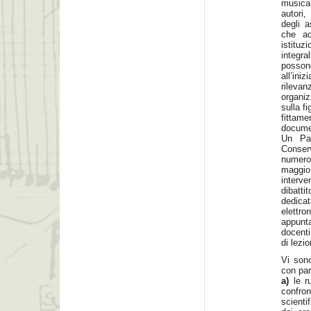
musical
autori,
degli a
che ac
istituz
integr
posson
all’ini
rileva
organi
sulla f
fittame
documen
Un Par
Conser
numerosi
maggio
interve
dibatti
dedica
elettro
appunt
docenti
di lezi
Vi sono
con par
a)
le r
confro
scienti