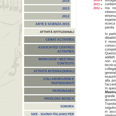
divul
2014
2014
contem
2013
ma non
2012
2013
interes
etnomu
2012
esperi
ricerc
ARTE E SCIENZA 2015
parola.
ATTIVITÀ ISTITUZIONALI
In part
dibatti
CEMAT ACTIVITIES
il mond
conosce
ASSOCIATED CENTRES
compet
ACTIVITIES
Questo 
addetti
WORKSHOP / MEETING/
non so
CONTESTS
tecnic
collega
ATTIVITÀ INTERNAZIONALI
genera
esausti
COLLABORAZIONI E
alla pr
PARTENARIATI
l'accen
In ques
PATRONAGES
Meetin
grande 
FAVOLOSA MUSICA
docenti
Tramite
SONORA
seguito
in asc
SIXE - SUONO ITALIANO PER
interlo