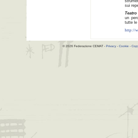
strumen
sui repe
Teatro
un per
tutte le
http://
© 2026 Federazione CEMAT -
Privacy
-
Cookie
-
Copy