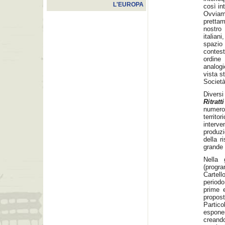
L'EUROPA
così in
Ovviam
prettam
nostro
italian
spazio
contes
ordine 
analogi
vista s
Società
Divers
Ritratti
numero
territor
interve
produzi
della r
grande 
Nella 
(progr
Cartell
periodo
prime e
propost
Partico
espone
creando