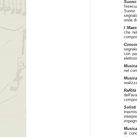
Suono
l'esec
Suono
segnala
onda di
I Maes
che nel
compos
Concor
segnala
con par
elettron
Musica
nel cor
Musica
realizz
RaRità
dell'av
composi
Solist
trasmi
interpr
impegna
Music
di conc