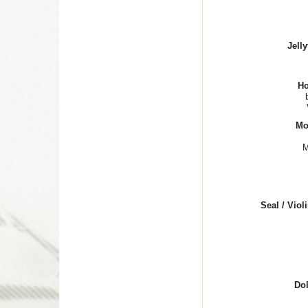
Jelly
Ho
Mo
M
Seal / Viol
Dol