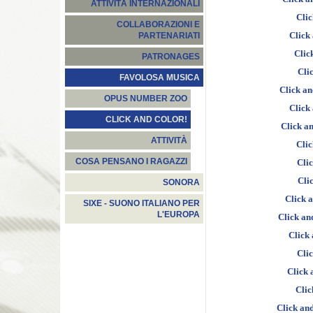
ATTIVITÀ INTERNAZIONALI
Clic
COLLABORAZIONI E
Click 
PARTENARIATI
Clic
PATRONAGES
Clic
FAVOLOSA MUSICA
Click an
OPUS NUMBER ZOO
Click
CLICK AND COLOR!
Click a
ATTIVITÀ
Clic
COSA PENSANO I RAGAZZI
Clic
Cli
SONORA
Click a
SIXE - SUONO ITALIANO PER
L'EUROPA
Click an
Click 
Cli
Click 
Clic
Click and