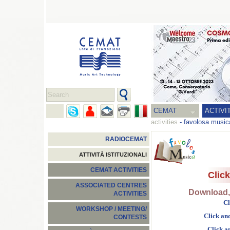
CEMAT
ACTIVI
activities
-
favolosa music
RADIOCEMAT
ATTIVITÀ ISTITUZIONALI
CEMAT ACTIVITIES
Click
ASSOCIATED CENTRES
Download, 
ACTIVITIES
Cl
WORKSHOP / MEETING/
Click an
CONTESTS
Click an