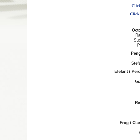
Clic
Click
Oct
Ra
Suo
P
Peng
Stef
Elefant / Pe
Gi
Re
Frog / Cla