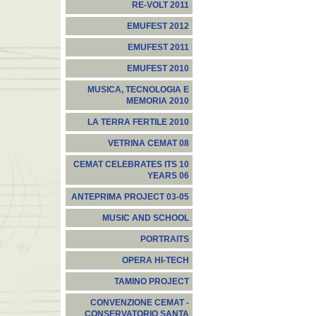
RE-VOLT 2011
EMUFEST 2012
EMUFEST 2011
EMUFEST 2010
MUSICA, TECNOLOGIA E
MEMORIA 2010
LA TERRA FERTILE 2010
VETRINA CEMAT 08
CEMAT CELEBRATES ITS 10
YEARS 06
ANTEPRIMA PROJECT 03-05
MUSIC AND SCHOOL
PORTRAITS
OPERA HI-TECH
TAMINO PROJECT
CONVENZIONE CEMAT -
CONSERVATORIO SANTA