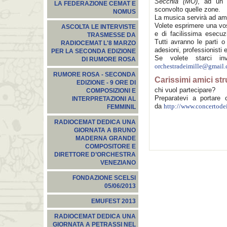
Secchia (MO)
, ad un 
LA FEDERAZIONE CEMAT E
sconvolto quelle zone.
NOMUS
La musica servirà ad amm
Volete esprimere una vos
ASCOLTA LE INTERVISTE
e di facilissima esecu
TRASMESSE DA
Tutti avranno le parti o
RADIOCEMAT L'8 MARZO
adesioni, professionisti 
PER LA SECONDA EDIZIONE
Se volete starci in
DI RUMORE ROSA
orchestradeimille@gmail
RUMORE ROSA - SECONDA
Carissimi amici str
EDIZIONE - 9 ORE DI
chi vuol partecipare?
COMPOSIZIONI E
Preparatevi a portare 
INTERPRETAZIONI AL
da
http://www.concertodei
FEMMINIL
RADIOCEMAT DEDICA UNA
GIORNATA A BRUNO
MADERNA GRANDE
COMPOSITORE E
DIRETTORE D’ORCHESTRA
VENEZIANO
FONDAZIONE SCELSI
05/06/2013
EMUFEST 2013
RADIOCEMAT DEDICA UNA
GIORNATA A PETRASSI NEL