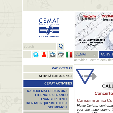
CEMAT
ACTIVI
activities
-
cemat activitie
RADIOCEMAT
ATTIVITÀ ISTITUZIONALI
CEMAT ACTIVITIES
CALL
RADIOCEMAT DEDICA UNA
Concerto
GIORNATA A FRANCO
EVANGELISTI NEL
Carissimi amici Co
TRENTACINQUESIMO DELLA
Flavio Ceriotti, contraba
SCOMPARSA
voci che risuoneranno 