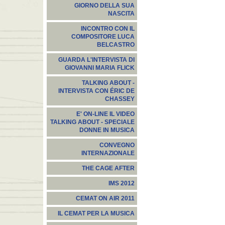
GIORNO DELLA SUA
NASCITA
INCONTRO CON IL
COMPOSITORE LUCA
BELCASTRO
GUARDA L'INTERVISTA DI
GIOVANNI MARIA FLICK
TALKING ABOUT -
INTERVISTA CON ÉRIC DE
CHASSEY
E' ON-LINE IL VIDEO
TALKING ABOUT - SPECIALE
DONNE IN MUSICA
CONVEGNO
INTERNAZIONALE
THE CAGE AFTER
IMS 2012
CEMAT ON AIR 2011
IL CEMAT PER LA MUSICA