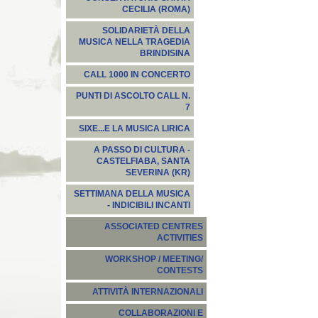
CECILIA (ROMA)
SOLIDARIETÀ DELLA
MUSICA NELLA TRAGEDIA
BRINDISINA
CALL 1000 IN CONCERTO
PUNTI DI ASCOLTO CALL N.
7
SIXE...E LA MUSICA LIRICA
A PASSO DI CULTURA -
CASTELFIABA, SANTA
SEVERINA (KR)
SETTIMANA DELLA MUSICA
- INDICIBILI INCANTI
ASSOCIATED CENTRES
ACTIVITIES
WORKSHOP / MEETING/
CONTESTS
ATTIVITÀ INTERNAZIONALI
COLLABORAZIONI E