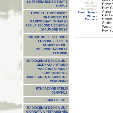
Music 
LA FEDERAZIONE CEMAT E
Istituzioni
Poznań
Musicali
NOMUS
New Yo
Partecipanti
Aaron 
Sound System
ASCOLTA LE INTERVISTE
City Un
Where /
TRASMESSE DA
Brandei
Contacts
RADIOCEMAT L'8 MARZO
Studio
PER LA SECONDA EDIZIONE
Westch
DI RUMORE ROSA
New Yo
RUMORE ROSA - SECONDA
EDIZIONE - 9 ORE DI
COMPOSIZIONI E
INTERPRETAZIONI AL
FEMMINIL
RADIOCEMAT DEDICA UNA
GIORNATA A BRUNO
MADERNA GRANDE
COMPOSITORE E
DIRETTORE D’ORCHESTRA
VENEZIANO
FONDAZIONE SCELSI
05/06/2013
EMUFEST 2013
RADIOCEMAT DEDICA UNA
GIORNATA A PETRASSI NEL