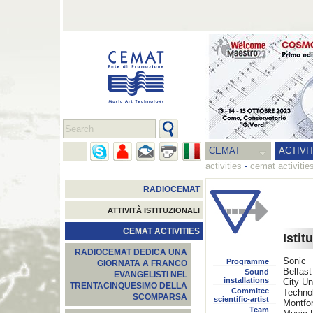
CEMAT
ACTIVI
activities
-
cemat activitie
RADIOCEMAT
ATTIVITÀ ISTITUZIONALI
CEMAT ACTIVITIES
Istit
RADIOCEMAT DEDICA UNA
Sonic 
Programme
GIORNATA A FRANCO
Belfast
Sound
EVANGELISTI NEL
installations
City Un
TRENTACINQUESIMO DELLA
Commitee
Techno
SCOMPARSA
scientific-artist
Montfor
Team