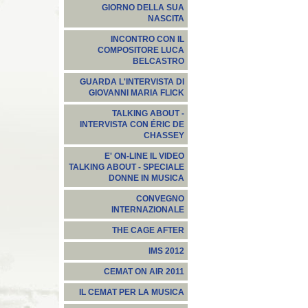
GIORNO DELLA SUA
NASCITA
INCONTRO CON IL
COMPOSITORE LUCA
BELCASTRO
GUARDA L'INTERVISTA DI
GIOVANNI MARIA FLICK
TALKING ABOUT -
INTERVISTA CON ÉRIC DE
CHASSEY
E' ON-LINE IL VIDEO
TALKING ABOUT - SPECIALE
DONNE IN MUSICA
CONVEGNO
INTERNAZIONALE
THE CAGE AFTER
IMS 2012
CEMAT ON AIR 2011
IL CEMAT PER LA MUSICA