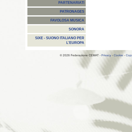
PARTENARIATI
PATRONAGES
FAVOLOSA MUSICA
SONORA
SIXE - SUONO ITALIANO PER
L'EUROPA
© 2026 Federazione CEMAT -
Privacy
-
Cookie
-
Copy