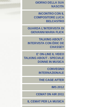
GIORNO DELLA SUA
NASCITA
INCONTRO CON IL
COMPOSITORE LUCA
BELCASTRO
GUARDA L'INTERVISTA DI
GIOVANNI MARIA FLICK
TALKING ABOUT -
INTERVISTA CON ÉRIC DE
CHASSEY
E' ON-LINE IL VIDEO
TALKING ABOUT - SPECIALE
DONNE IN MUSICA
CONVEGNO
INTERNAZIONALE
THE CAGE AFTER
IMS 2012
CEMAT ON AIR 2011
IL CEMAT PER LA MUSICA