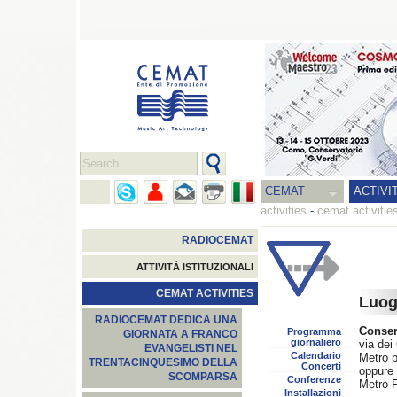
CEMAT
ACTIVI
activities
-
cemat activitie
RADIOCEMAT
ATTIVITÀ ISTITUZIONALI
CEMAT ACTIVITIES
Luog
RADIOCEMAT DEDICA UNA
Conser
Programma
GIORNATA A FRANCO
giornaliero
via dei
EVANGELISTI NEL
Calendario
Metro
TRENTACINQUESIMO DELLA
Concerti
oppure
SCOMPARSA
Conferenze
Metro
Installazioni