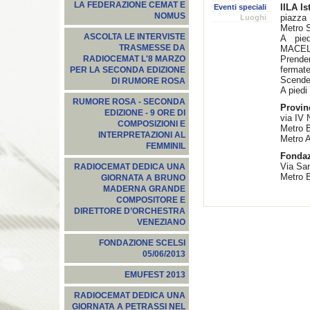
LA FEDERAZIONE CEMAT E
IILA Is
Eventi speciali
NOMUS
piazza 
Luoghi
Metro
S
ASCOLTA LE INTERVISTE
A pie
TRASMESSE DA
MACEL
Prende
RADIOCEMAT L'8 MARZO
fermat
PER LA SECONDA EDIZIONE
Scende
DI RUMORE ROSA
A piedi
RUMORE ROSA - SECONDA
Provin
EDIZIONE - 9 ORE DI
via IV
COMPOSIZIONI E
Metro 
INTERPRETAZIONI AL
Metro A
FEMMINIL
Fondaz
Via Sa
RADIOCEMAT DEDICA UNA
Metro 
GIORNATA A BRUNO
MADERNA GRANDE
COMPOSITORE E
DIRETTORE D’ORCHESTRA
VENEZIANO
FONDAZIONE SCELSI
05/06/2013
EMUFEST 2013
RADIOCEMAT DEDICA UNA
GIORNATA A PETRASSI NEL