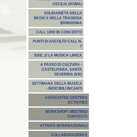
CECILIA (ROMA)
SOLIDARIETÀ DELLA
MUSICA NELLA TRAGEDIA
BRINDISINA
CALL 1000 IN CONCERTO
PUNTI DI ASCOLTO CALL N.
7
SIXE...E LA MUSICA LIRICA
A PASSO DI CULTURA -
CASTELFIABA, SANTA
SEVERINA (KR)
SETTIMANA DELLA MUSICA
- INDICIBILI INCANTI
ASSOCIATED CENTRES
ACTIVITIES
WORKSHOP / MEETING/
CONTESTS
ATTIVITÀ INTERNAZIONALI
COLLABORAZIONI E