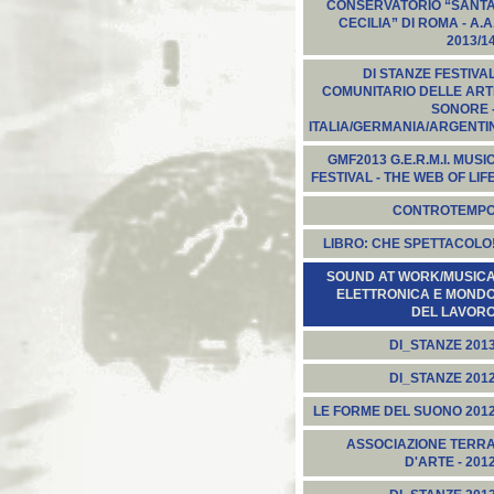
CONSERVATORIO “SANT
CECILIA” DI ROMA - A.A
2013/1
DI STANZE FESTIVA
COMUNITARIO DELLE ART
SONORE 
ITALIA/GERMANIA/ARGENTI
GMF2013 G.E.R.M.I. MUSI
FESTIVAL - THE WEB OF LIF
CONTROTEMP
LIBRO: CHE SPETTACOLO
SOUND AT WORK/MUSIC
ELETTRONICA E MOND
DEL LAVOR
DI_STANZE 201
DI_STANZE 201
LE FORME DEL SUONO 201
ASSOCIAZIONE TERR
D'ARTE - 201