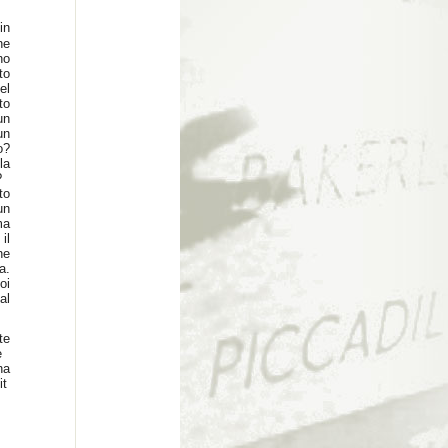
in
ne
no
to
el
to
un
un
o?
la
e?
to
un
ma
il
ne
a.
oi
al
te
re
na
it