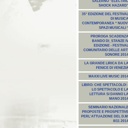
SALERNO "ELECTRI
SHOCK HAZARD
35° EDIZIONE DEL FESTIVA
DI MUSIC
CONTEMPORANEA “ NUOV
SPAZI MUSICALI 
PROROGA SCADENZ
BANDO DI_STANZE I
EDIZIONE - FESTIVA
COMUNITARIO DELLE ART
SONORE 201
LA GRANDE LIRICA DA L
FENICE DI VENEZI
MAXXI LIVE MUSIC 201
LIBRO: CHE SPETTACOLO! 
LO SPETTACOLO E L
LETTURA SI DANNO L
MANO 201
SEMINARIO NAZIONAL
PROPOSTE E PROSPETTIV
PERL'ATTUAZIONE DEL D.M
8/11 201