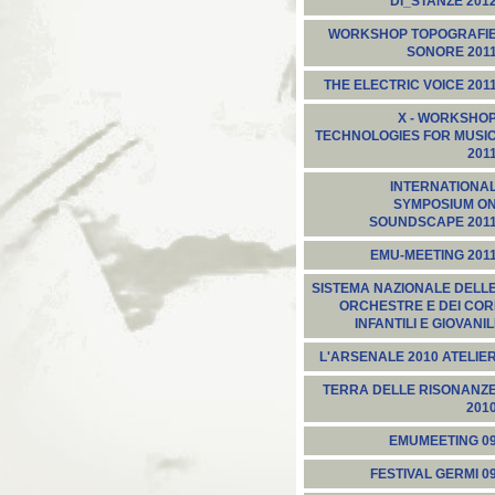
DI_STANZE 201
WORKSHOP TOPOGRAFI
SONORE 201
THE ELECTRIC VOICE 201
X - WORKSHO
TECHNOLOGIES FOR MUSI
201
INTERNATIONA
SYMPOSIUM O
SOUNDSCAPE 201
EMU-MEETING 201
SISTEMA NAZIONALE DELL
ORCHESTRE E DEI COR
INFANTILI E GIOVANIL
L'ARSENALE 2010 ATELIE
TERRA DELLE RISONANZ
201
EMUMEETING 0
FESTIVAL GERMI 0