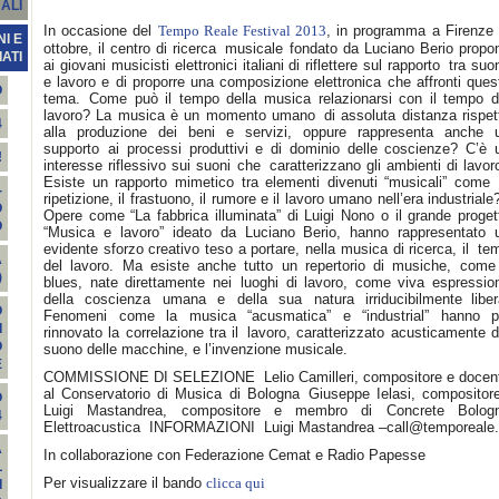
ALI
In occasione del
, in programma a Firenze 
Tempo Reale Festival 2013
I E
ottobre, il centro di ricerca musicale fondato da Luciano Berio propo
ATI
ai giovani musicisti elettronici italiani di riflettere sul rapporto tra suo
e lavoro e di proporre una composizione elettronica che affronti ques
O
tema. Come può il tempo della musica relazionarsi con il tempo d
lavoro? La musica è un momento umano di assoluta distanza rispet
4
alla produzione dei beni e servizi, oppure rappresenta anche 
supporto ai processi produttivi e di dominio delle coscienze? C’è 
!
interesse riflessivo sui suoni che caratterizzano gli ambienti di lavor
Esiste un rapporto mimetico tra elementi divenuti “musicali” come 
-
ripetizione, il frastuono, il rumore e il lavoro umano nell’era industrial
O
Opere come “La fabbrica illuminata” di Luigi Nono o il grande proget
O
“Musica e lavoro” ideato da Luciano Berio, hanno rappresentato 
evidente sforzo creativo teso a portare, nella musica di ricerca, il te
A
del lavoro. Ma esiste anche tutto un repertorio di musiche, come 
)
blues, nate direttamente nei luoghi di lavoro, come viva espressio
della coscienza umana e della sua natura irriducibilmente liber
O
Fenomeni come la musica “acusmatica” e “industrial” hanno p
I
rinnovato la correlazione tra il lavoro, caratterizzato acusticamente d
O
suono delle macchine, e l’invenzione musicale.
E
COMMISSIONE DI SELEZIONE Lelio Camilleri, compositore e docen
al Conservatorio di Musica di Bologna Giuseppe Ielasi, composito
O
Luigi Mastandrea, compositore e membro di Concrete Bolog
4
Elettroacustica INFORMAZIONI Luigi Mastandrea –
call@temporeale.
A
In collaborazione con Federazione Cemat e Radio Papesse
L
Per visualizzare il bando
clicca qui
I