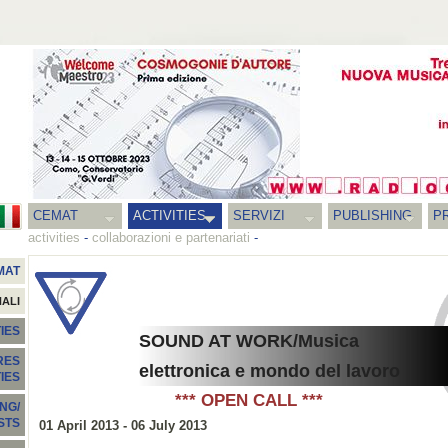
CEMAT
ACTIVITIES
SERVIZI
PUBLISHING
P
activities
-
collaborazioni e partenariati
-
MAT
NALI
IES
SOUND AT WORK/Musica
RES
elettronica e mondo del lavoro
TIES
*** OPEN CALL ***
NG/
STS
01 April 2013 - 06 July 2013