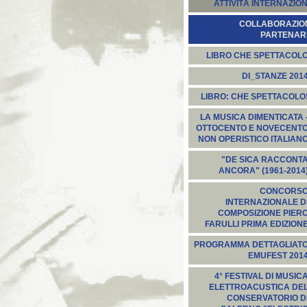
ATTIVITÀ INTERNAZION
COLLABORAZION
PARTENARI
LIBRO CHE SPETTACOL
DI_STANZE 201
LIBRO: CHE SPETTACOLO
LA MUSICA DIMENTICATA 
OTTOCENTO E NOVECENT
NON OPERISTICO ITALIAN
"DE SICA RACCONT
ANCORA" (1961-2014
CONCORS
INTERNAZIONALE D
COMPOSIZIONE PIER
FARULLI PRIMA EDIZION
PROGRAMMA DETTAGLIAT
EMUFEST 201
4° FESTIVAL DI MUSIC
ELETTROACUSTICA DE
CONSERVATORIO D