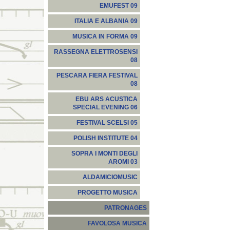
EMUFEST 09
ITALIA E ALBANIA 09
MUSICA IN FORMA 09
RASSEGNA ELETTROSENSI
08
PESCARA FIERA FESTIVAL
08
EBU ARS ACUSTICA
SPECIAL EVENING 06
FESTIVAL SCELSI 05
POLISH INSTITUTE 04
SOPRA I MONTI DEGLI
AROMI 03
ALDAMICIOMUSIC
PROGETTO MUSICA
PATRONAGES
FAVOLOSA MUSICA