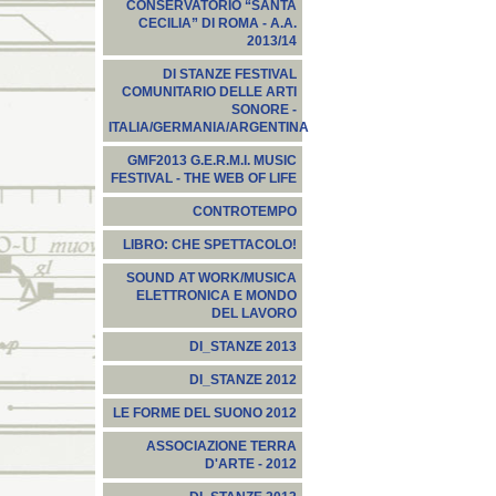
CONSERVATORIO “SANTA
CECILIA” DI ROMA - A.A.
2013/14
DI STANZE FESTIVAL
COMUNITARIO DELLE ARTI
SONORE -
ITALIA/GERMANIA/ARGENTINA
GMF2013 G.E.R.M.I. MUSIC
FESTIVAL - THE WEB OF LIFE
CONTROTEMPO
LIBRO: CHE SPETTACOLO!
SOUND AT WORK/MUSICA
ELETTRONICA E MONDO
DEL LAVORO
DI_STANZE 2013
DI_STANZE 2012
LE FORME DEL SUONO 2012
ASSOCIAZIONE TERRA
D'ARTE - 2012