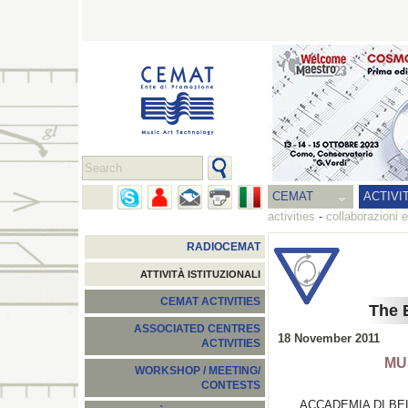
CEMAT
ACTIVI
activities
-
collaborazioni e
RADIOCEMAT
ATTIVITÀ ISTITUZIONALI
CEMAT ACTIVITIES
The 
ASSOCIATED CENTRES
18 November 2011
ACTIVITIES
MU
WORKSHOP / MEETING/
CONTESTS
ACCADEMIA DI BE