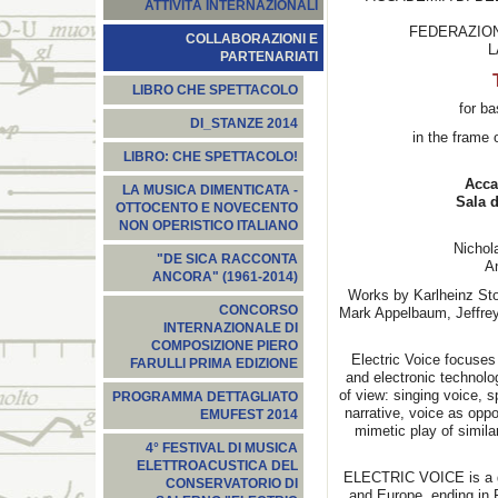
ATTIVITÀ INTERNAZIONALI
FEDERAZIO
COLLABORAZIONI E
L
PARTENARIATI
LIBRO CHE SPETTACOLO
for ba
DI_STANZE 2014
in the frame 
LIBRO: CHE SPETTACOLO!
Acca
LA MUSICA DIMENTICATA -
Sala d
OTTOCENTO E NOVECENTO
NON OPERISTICO ITALIANO
Nicho
"DE SICA RACCONTA
An
ANCORA" (1961-2014)
Works by Karlheinz Sto
CONCORSO
Mark Appelbaum, Jeffrey
INTERNAZIONALE DI
COMPOSIZIONE PIERO
Electric Voice focuses
FARULLI PRIMA EDIZIONE
and electronic technolo
of view: singing voice, 
PROGRAMMA DETTAGLIATO
narrative, voice as opp
EMUFEST 2014
mimetic play of similar
4° FESTIVAL DI MUSICA
ELETTROACUSTICA DEL
ELECTRIC VOICE is a glo
CONSERVATORIO DI
and Europe, ending in 