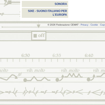
SONORA
SIXE - SUONO ITALIANO PER
L'EUROPA
© 2026 Federazione CEMAT -
Privacy
-
Cookie
-
Copy