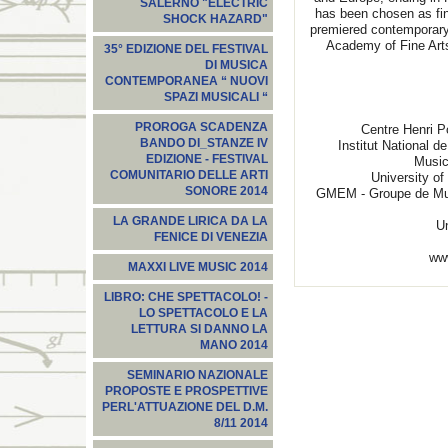
SALERNO "ELECTRIC
has been chosen as final
SHOCK HAZARD"
premiered contemporary
Academy of Fine Arts
35° EDIZIONE DEL FESTIVAL
DI MUSICA
CONTEMPORANEA “ NUOVI
SPAZI MUSICALI “
PROROGA SCADENZA
Centre Henri 
BANDO DI_STANZE IV
Institut National d
EDIZIONE - FESTIVAL
Music
COMUNITARIO DELLE ARTI
University of
SONORE 2014
GMEM - Groupe de Musi
LA GRANDE LIRICA DA LA
Un
FENICE DI VENEZIA
ww
MAXXI LIVE MUSIC 2014
LIBRO: CHE SPETTACOLO! -
LO SPETTACOLO E LA
LETTURA SI DANNO LA
MANO 2014
SEMINARIO NAZIONALE
PROPOSTE E PROSPETTIVE
PERL'ATTUAZIONE DEL D.M.
8/11 2014