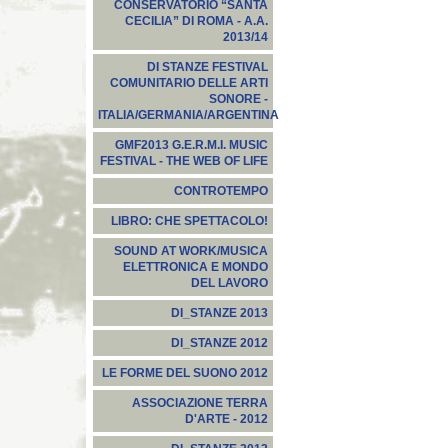
CONSERVATORIO “SANTA
CECILIA” DI ROMA - A.A.
2013/14
DI STANZE FESTIVAL
COMUNITARIO DELLE ARTI
SONORE -
ITALIA/GERMANIA/ARGENTINA
GMF2013 G.E.R.M.I. MUSIC
FESTIVAL - THE WEB OF LIFE
CONTROTEMPO
LIBRO: CHE SPETTACOLO!
SOUND AT WORK/MUSICA
ELETTRONICA E MONDO
DEL LAVORO
DI_STANZE 2013
DI_STANZE 2012
LE FORME DEL SUONO 2012
ASSOCIAZIONE TERRA
D'ARTE - 2012