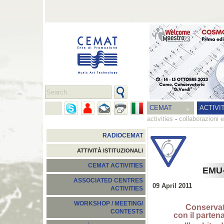
CEMAT
ACTIVI
activities
-
collaborazioni e
RADIOCEMAT
ATTIVITÀ ISTITUZIONALI
CEMAT ACTIVITIES
EMU-
ASSOCIATED CENTRES
09 April 2011
ACTIVITIES
WORKSHOP / MEETING/
Conservat
CONTESTS
con il parte