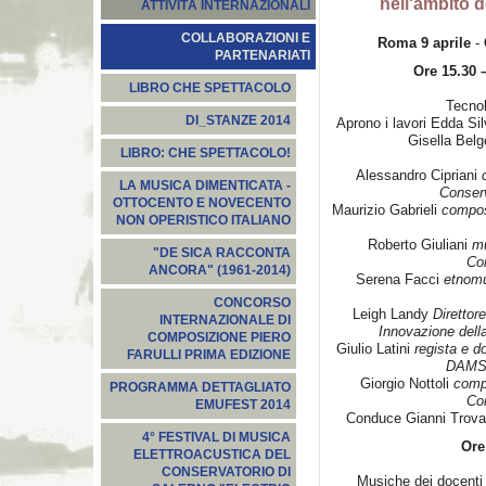
nell'ambito d
ATTIVITÀ INTERNAZIONALI
COLLABORAZIONI E
Roma 9 aprile
-
PARTENARIATI
Ore 15.30 
LIBRO CHE SPETTACOLO
Tecnol
DI_STANZE 2014
Aprono i lavori Edda Sil
Gisella Bel
LIBRO: CHE SPETTACOLO!
Alessandro Cipriani
LA MUSICA DIMENTICATA -
Conserv
OTTOCENTO E NOVECENTO
Maurizio Gabrieli
compos
NON OPERISTICO ITALIANO
Roberto Giuliani
mu
"DE SICA RACCONTA
Con
ANCORA" (1961-2014)
Serena Facci
etnomu
CONCORSO
Leigh Landy
Direttor
INTERNAZIONALE DI
Innovazione della
COMPOSIZIONE PIERO
Giulio Latini
regista e d
FARULLI PRIMA EDIZIONE
DAMS d
Giorgio Nottoli
compo
PROGRAMMA DETTAGLIATO
Con
EMUFEST 2014
Conduce Gianni Trova
4° FESTIVAL DI MUSICA
Ore
ELETTROACUSTICA DEL
CONSERVATORIO DI
Musiche dei docenti 