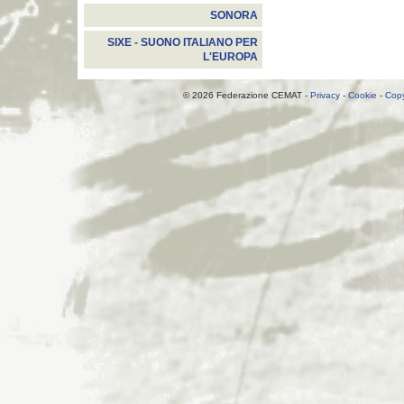
SONORA
SIXE - SUONO ITALIANO PER
L'EUROPA
© 2026 Federazione CEMAT -
Privacy
-
Cookie
-
Copy