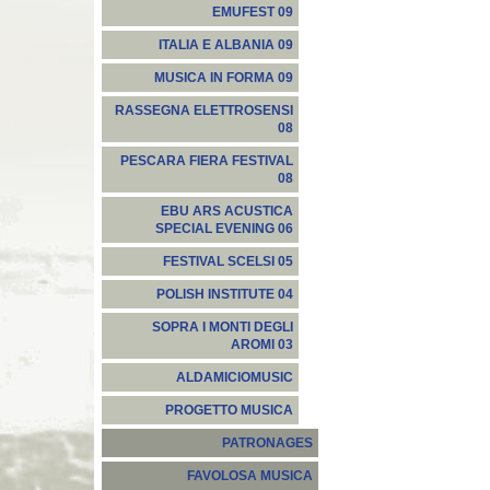
EMUFEST 09
ITALIA E ALBANIA 09
MUSICA IN FORMA 09
RASSEGNA ELETTROSENSI
08
PESCARA FIERA FESTIVAL
08
EBU ARS ACUSTICA
SPECIAL EVENING 06
FESTIVAL SCELSI 05
POLISH INSTITUTE 04
SOPRA I MONTI DEGLI
AROMI 03
ALDAMICIOMUSIC
PROGETTO MUSICA
PATRONAGES
FAVOLOSA MUSICA