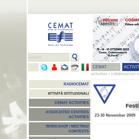
CEMAT
ACTIVI
activities
-
collaborazioni e
RADIOCEMAT
ATTIVITÀ ISTITUZIONALI
CEMAT ACTIVITIES
Fest
ASSOCIATED CENTRES
23-30 November 2009
ACTIVITIES
WORKSHOP / MEETING/
CONTESTS