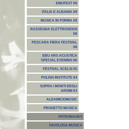
EMUFEST 09
ITALIA E ALBANIA 09
MUSICA IN FORMA 09
RASSEGNA ELETTROSENSI
08
PESCARA FIERA FESTIVAL
08
EBU ARS ACUSTICA
SPECIAL EVENING 06
FESTIVAL SCELSI 05
POLISH INSTITUTE 04
SOPRA I MONTI DEGLI
AROMI 03
ALDAMICIOMUSIC
PROGETTO MUSICA
PATRONAGES
FAVOLOSA MUSICA