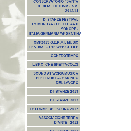
CONSERVATORIO “SANTA
CECILIA” DI ROMA - A.A.
2013/14
DI STANZE FESTIVAL
COMUNITARIO DELLE ARTI
SONORE -
ITALIA/GERMANIA/ARGENTINA
GMF2013 G.E.R.M.I. MUSIC
FESTIVAL - THE WEB OF LIFE
CONTROTEMPO
LIBRO: CHE SPETTACOLO!
SOUND AT WORK/MUSICA
ELETTRONICA E MONDO
DEL LAVORO
DI_STANZE 2013
DI_STANZE 2012
LE FORME DEL SUONO 2012
ASSOCIAZIONE TERRA
D'ARTE - 2012