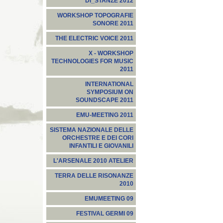
DI_STANZE 2012
WORKSHOP TOPOGRAFIE
SONORE 2011
THE ELECTRIC VOICE 2011
X - WORKSHOP
TECHNOLOGIES FOR MUSIC
2011
INTERNATIONAL
SYMPOSIUM ON
SOUNDSCAPE 2011
EMU-MEETING 2011
SISTEMA NAZIONALE DELLE
ORCHESTRE E DEI CORI
INFANTILI E GIOVANILI
L'ARSENALE 2010 ATELIER
TERRA DELLE RISONANZE
2010
EMUMEETING 09
FESTIVAL GERMI 09