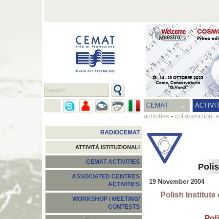
CEMAT
ACTIVI
activities
-
collaborazioni e
RADIOCEMAT
ATTIVITÀ ISTITUZIONALI
CEMAT ACTIVITIES
Polis
ASSOCIATED CENTRES
19 November 2004
ACTIVITIES
Polish Institu
WORKSHOP / MEETING/
CONTESTS
Pol