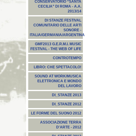
CONSERVATORIO “SANTA
CECILIA” DI ROMA - A.A.
2013/14
DI STANZE FESTIVAL
COMUNITARIO DELLE ARTI
SONORE -
ITALIA/GERMANIA/ARGENTINA
GMF2013 G.E.R.M.I. MUSIC
FESTIVAL - THE WEB OF LIFE
CONTROTEMPO
LIBRO: CHE SPETTACOLO!
SOUND AT WORK/MUSICA
ELETTRONICA E MONDO
DEL LAVORO
DI_STANZE 2013
DI_STANZE 2012
LE FORME DEL SUONO 2012
ASSOCIAZIONE TERRA
D'ARTE - 2012