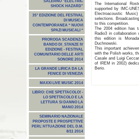
SALERNO "ELECTRIC
The International Ros
SHOCK HAZARD"
supported by IMC-UNES
Electroacoustic Music)
35° EDIZIONE DEL FESTIVAL
selections. Broadcasting
DI MUSICA
to this competition.
CONTEMPORANEA “ NUOVI
The 2004 edition has 
SPAZI MUSICALI “
Radio3 in collaboratio
this edition is Mona
PROROGA SCADENZA
Duchnowski.
BANDO DI_STANZE IV
This important achievem
EDIZIONE - FESTIVAL
with the Polish works, t
COMUNITARIO DELLE ARTI
Casale and Luigi Ceccare
SONORE 2014
of IREM in 2002) dedic
Berio.
LA GRANDE LIRICA DA LA
FENICE DI VENEZIA
MAXXI LIVE MUSIC 2014
LIBRO: CHE SPETTACOLO! -
LO SPETTACOLO E LA
LETTURA SI DANNO LA
MANO 2014
SEMINARIO NAZIONALE
PROPOSTE E PROSPETTIVE
PERL'ATTUAZIONE DEL D.M.
8/11 2014