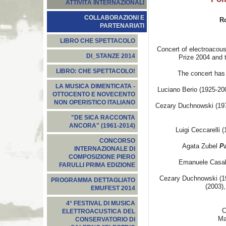
ATTIVITÀ INTERNAZIONALI
COLLABORAZIONI E
R
PARTENARIATI
LIBRO CHE SPETTACOLO
Concert of electroacou
DI_STANZE 2014
Prize 2004 and 
LIBRO: CHE SPETTACOLO!
The concert has
LA MUSICA DIMENTICATA -
Luciano Berio (1925-2
OTTOCENTO E NOVECENTO
NON OPERISTICO ITALIANO
Cezary Duchnowski (19
"DE SICA RACCONTA
ANCORA" (1961-2014)
Luigi Ceccarelli (
CONCORSO
Agata Zubel
P
INTERNAZIONALE DI
COMPOSIZIONE PIERO
Emanuele Casal
FARULLI PRIMA EDIZIONE
Cezary Duchnowski (1
PROGRAMMA DETTAGLIATO
(2003)
EMUFEST 2014
4° FESTIVAL DI MUSICA
C
ELETTROACUSTICA DEL
Ma
CONSERVATORIO DI