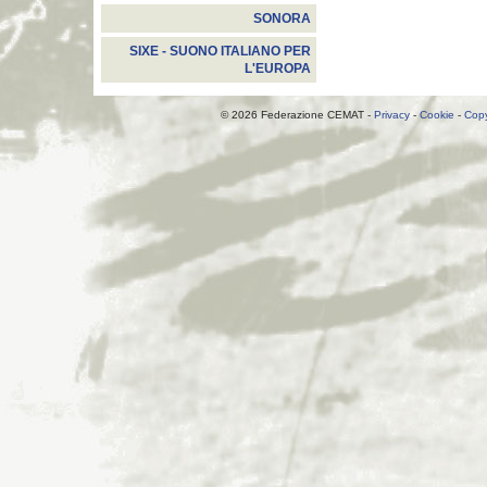
SONORA
SIXE - SUONO ITALIANO PER
L'EUROPA
© 2026 Federazione CEMAT -
Privacy
-
Cookie
-
Copy