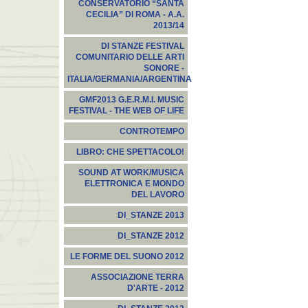
CONSERVATORIO “SANTA
CECILIA” DI ROMA - A.A.
2013/14
DI STANZE FESTIVAL
COMUNITARIO DELLE ARTI
SONORE -
ITALIA/GERMANIA/ARGENTINA
GMF2013 G.E.R.M.I. MUSIC
FESTIVAL - THE WEB OF LIFE
CONTROTEMPO
LIBRO: CHE SPETTACOLO!
SOUND AT WORK/MUSICA
ELETTRONICA E MONDO
DEL LAVORO
DI_STANZE 2013
DI_STANZE 2012
LE FORME DEL SUONO 2012
ASSOCIAZIONE TERRA
D'ARTE - 2012