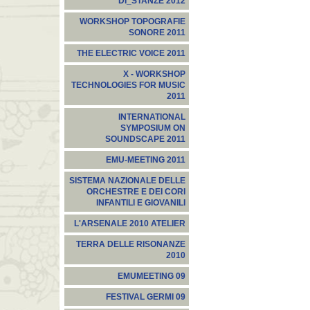
DI_STANZE 2012
WORKSHOP TOPOGRAFIE
SONORE 2011
THE ELECTRIC VOICE 2011
X - WORKSHOP
TECHNOLOGIES FOR MUSIC
2011
INTERNATIONAL
SYMPOSIUM ON
SOUNDSCAPE 2011
EMU-MEETING 2011
SISTEMA NAZIONALE DELLE
ORCHESTRE E DEI CORI
INFANTILI E GIOVANILI
L'ARSENALE 2010 ATELIER
TERRA DELLE RISONANZE
2010
EMUMEETING 09
FESTIVAL GERMI 09