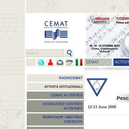
CEMAT
ACTIVI
activities
-
collaborazioni e
RADIOCEMAT
ATTIVITÀ ISTITUZIONALI
CEMAT ACTIVITIES
Pesca
ASSOCIATED CENTRES
12-13 June 2008
ACTIVITIES
WORKSHOP / MEETING/
CONTESTS