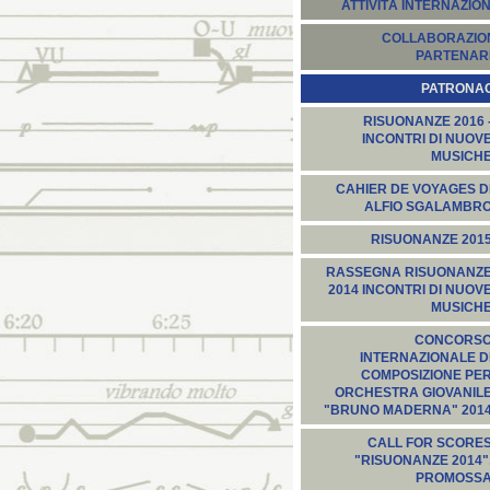
ATTIVITÀ INTERNAZION
COLLABORAZION
PARTENARI
PATRONA
RISUONANZE 2016 
INCONTRI DI NUOV
MUSICH
CAHIER DE VOYAGES D
ALFIO SGALAMBR
RISUONANZE 201
RASSEGNA RISUONANZ
2014 INCONTRI DI NUOV
MUSICH
CONCORS
INTERNAZIONALE D
COMPOSIZIONE PE
ORCHESTRA GIOVANIL
"BRUNO MADERNA" 201
CALL FOR SCORE
"RISUONANZE 2014"
PROMOSS