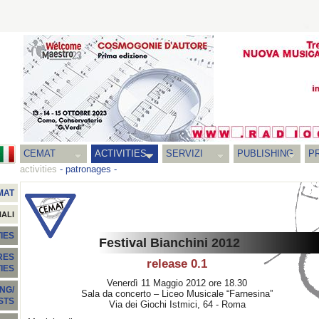
CEMAT
ACTIVITIES
SERVIZI
PUBLISHING
P
activities
-
patronages
-
MAT
NALI
IES
Festival Bianchini 2012
RES
release 0.1
TIES
Venerdì 11 Maggio 2012 ore 18.30
NG/
Sala da concerto – Liceo Musicale “Farnesina”
STS
Via dei Giochi Istmici, 64 - Roma