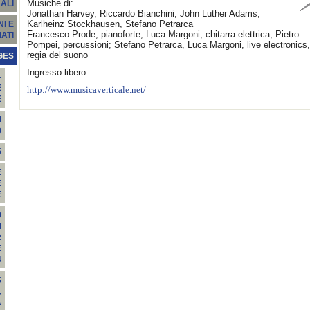
Musiche di:
ALI
Jonathan Harvey, Riccardo Bianchini, John Luther Adams,
Karlheinz Stockhausen, Stefano Petrarca
I E
Francesco Prode, pianoforte; Luca Margoni, chitarra elettrica; Pietro
ATI
Pompei, percussioni; Stefano Petrarca, Luca Margoni, live electronics,
regia del suono
GES
Ingresso libero
-
E
http://www.musicaverticale.net/
E
I
O
5
E
E
E
O
I
R
E
4
S
,
A