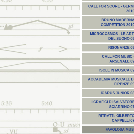
CALL FOR SCORE - GERM
201
BRUNO MADERN
COMPETITION 201
MICROCOSMOS - LE ART
DEL SUONO 0
RISONANZE 0
CALL FOR MUSIC 
ARSENALE 0
ISOLE IN MUSICA 0
ACCADEMIA MUSICALE D
FIRENZE 0
ICARUS JUNIOR 0
I GRAFICI DI SALVATOR
SCIARRINO 0
RITRATTI: GILBERT
CAPPELLI 0
FAVOLOSA MUS