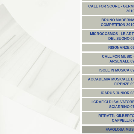
CALL FOR SCORE - GERM
201
BRUNO MADERN
COMPETITION 201
MICROCOSMOS - LE ART
DEL SUONO 0
RISONANZE 0
CALL FOR MUSIC 
ARSENALE 0
ISOLE IN MUSICA 0
ACCADEMIA MUSICALE D
FIRENZE 0
ICARUS JUNIOR 0
I GRAFICI DI SALVATOR
SCIARRINO 0
RITRATTI: GILBERT
CAPPELLI 0
FAVOLOSA MUS