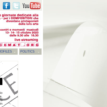
ROFILES
POLITICS
io
e,
ro
in