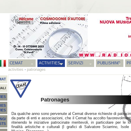
CEMAT
ACTIVITIES
SERVIZI
PUBLISHING
P
activities
-
patronages
MAT
NALI
IES
Patronages
RES
TIES
Da qualche anno sono pervenute al Cemat diverse richieste di patrocin
da parte di enti e associazioni, che il Cemat ha accolto favorevolment
NG/
ritenendo le iniziative patrocinate meritevoli, in particolare per le lo
STS
finalità artistiche e culturali (I grafici di Salvatore Sciarrino, Isole 