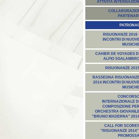
ATTIVITÀ INTERNAZION
COLLABORAZION
PARTENARI
PATRONA
RISUONANZE 2016 
INCONTRI DI NUOV
MUSICH
CAHIER DE VOYAGES D
ALFIO SGALAMBR
RISUONANZE 201
RASSEGNA RISUONANZ
2014 INCONTRI DI NUOV
MUSICH
CONCORS
INTERNAZIONALE D
COMPOSIZIONE PE
ORCHESTRA GIOVANIL
"BRUNO MADERNA" 201
CALL FOR SCORE
"RISUONANZE 2014"
PROMOSS