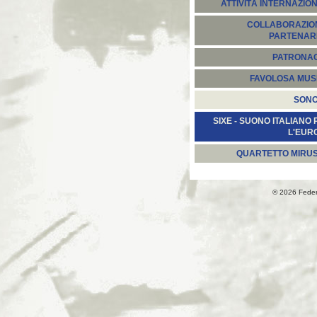
ATTIVITÀ INTERNAZION
COLLABORAZION
PARTENARI
PATRONA
FAVOLOSA MUS
SON
SIXE - SUONO ITALIANO 
L'EUR
QUARTETTO MIRU
© 2026 Fede