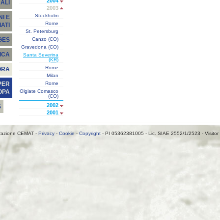
2004
ALI
2003
Stockholm
I E
Rome
ATI
St. Petersburg
Canzo (CO)
GES
Gravedona (CO)
ICA
Santa Severina
(KR)
Rome
ORA
Milan
Rome
PER
Olgiate Comasco
OPA
(CO)
2002
S
2001
razione CEMAT -
Privacy
-
Cookie
-
Copyright
- PI 05362381005 - Lic. SIAE 2552/1/2523 - Visitor