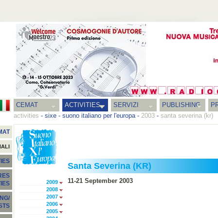
CEMAT
ACTIVITIES
SERVIZI
PUBLISHING
P
activities
-
sixe - suono italiano per l'europa
-
2003
-
santa severina (kr)
MAT
NALI
IES
Santa Severina (KR)
RES
11-21 September 2003
2009
TIES
2008
2007
NG/
2006
STS
2005