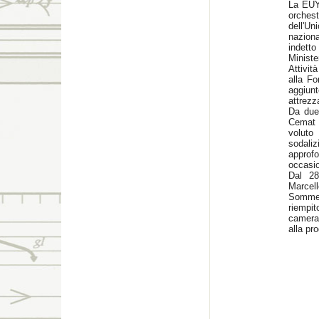
La EUY
orchest
dell'U
naziona
indetto
Ministe
Attivit
alla Fo
aggiunt
attrezza
Da due 
Cemat 
voluto
sodal
appro
occasio
Dal 28
Marce
Sommer
riempit
camera 
alla pr