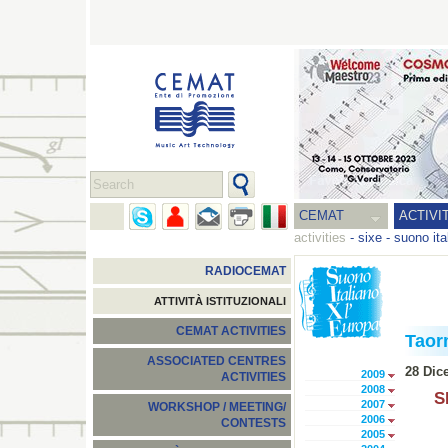
CEMAT
ACTIVI
activities
-
sixe - suono ita
RADIOCEMAT
ATTIVITÀ ISTITUZIONALI
CEMAT ACTIVITIES
Taor
ASSOCIATED CENTRES
28 Dic
2009
ACTIVITIES
2008
S
2007
WORKSHOP / MEETING/
2006
CONTESTS
2005