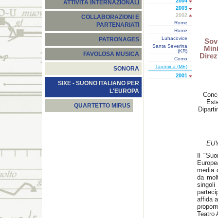
2004
ATTIVITÀ INTERNAZIONALI
2003
2002
COLLABORAZIONI E
Rome
PARTENARIATI
Rome
Luhacovice
PATRONAGES
Sov
Santa Severina
Mini
(KR)
FAVOLOSA MUSICA
Direz
Como
Taormina (ME)
SONORA
2001
SIXE - SUONO ITALIANO PER
L'EUROPA
Conco
Este
QUARTETTO MIRUS
Diparti
EUY
Il "Suo
Europea
media d
da molt
singol
parteci
affida 
propor
Teatro 