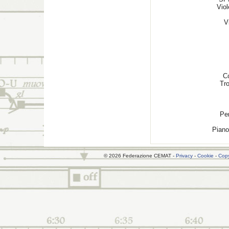
Vio
V
C
Tr
Pe
Pian
© 2026 Federazione CEMAT -
Privacy
-
Cookie
-
Copy