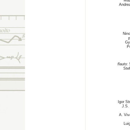
Maz
Andrea
Nin
p
Gy
P
flauto:
S
Ste
Igor St
J.S.
A. Viv
Lui