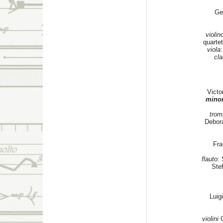
Ge
violin
quartet
viola
cla
Victo
minor
trom
Debor
Fra
flauto:
S
Ste
Luig
violini
G