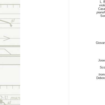
L. 
viol
Casa
pianof
Son
Giovan
Jose
Sco
trom
Debor