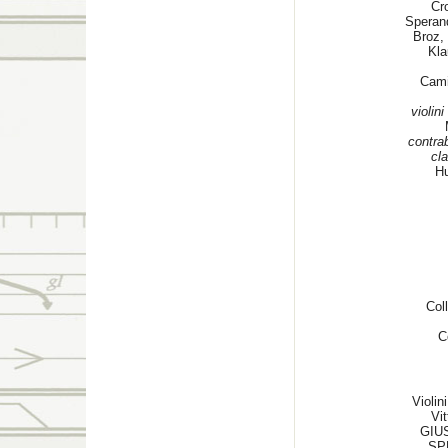
Cr
Sperand
Broz,
Kla
Cami
violini
contra
cla
Hu
Col
C
Violi
Vi
GIUS
SP