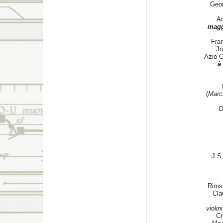
Geor
An
magg
Fra
Jo
Azio 
à
(
March
O
J.S
Rims
Cla
violini
Cr