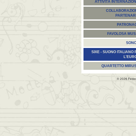
ATTIVITÀ INTERNAZION
COLLABORAZION
PARTENARI
PATRONA
FAVOLOSA MUS
SON
SIXE - SUONO ITALIANO 
L'EUR
QUARTETTO MIRU
© 2026 Fede