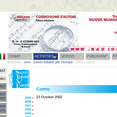
CEMAT
ACTIVITIES
SERVIZI
PUBLISHING
P
activities
-
sixe - suono italiano per l'europa
-
2002
-
como
MAT
NALI
IES
Como
RES
23 October 2002
2009
TIES
2008
2007
NG/
2006
STS
2005