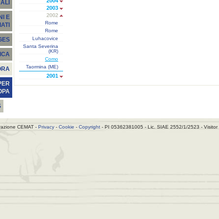
2004
ALI
2003
2002
I E
Rome
ATI
Rome
Luhacovice
GES
Santa Severina
(KR)
ICA
Como
Taormina (ME)
ORA
2001
PER
OPA
S
razione CEMAT -
Privacy
-
Cookie
-
Copyright
- PI 05362381005 - Lic. SIAE 2552/1/2523 - Visitor