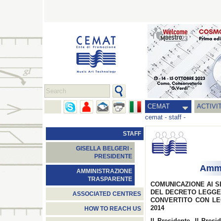
CEMAT
ACTIVI
cemat
-
staff
-
STAFF
GISELLA BELGERI -
PRESIDENTE
Ammi
AMMINISTRAZIONE
TRASPARENTE
COMUNICAZIONE AI SE
DEL DECRETO LEGGE 
ASSOCIATED CENTRES
CONVERTITO CON LEG
2014
HOW TO REACH US
Il Presidente, Il Pres