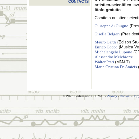
CONTACTS
artistico-scientifico s
titolo gratuito
Comitato artistico-scienti
Giuseppe di Giugno
(Pres
Gisella Belgeri
(President
Mauro Cardi
(Edison Stu
Enrico Cocco
(Musica Ver
Michelangelo Lupone
(C
Alessandro Melchiorre
Walter Prati
(MM&T)
Maria Cristina De Amicis
(
© 2026 Federazione CEMAT -
Privacy
-
Cookie
-
Copy