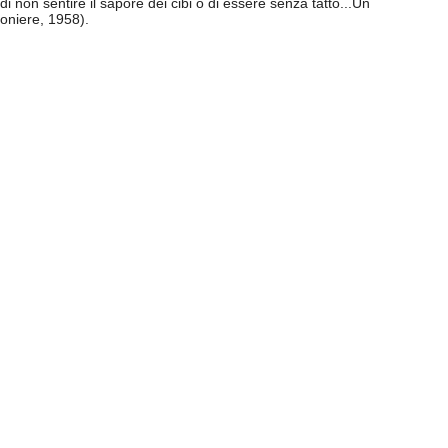
on sentire il sapore dei cibi o di essere senza tatto...Un
oniere, 1958).