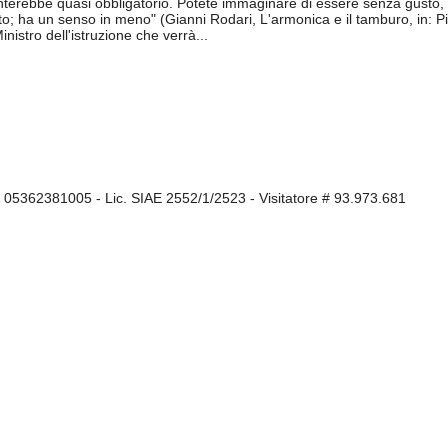
ebbe quasi obbligatorio. Potete immaginare di essere senza gusto, di n
ha un senso in meno" (Gianni Rodari, L'armonica e il tamburo, in: Pi
inistro dell'istruzione che verrà...
I 05362381005 - Lic. SIAE 2552/1/2523 - Visitatore # 93.973.681