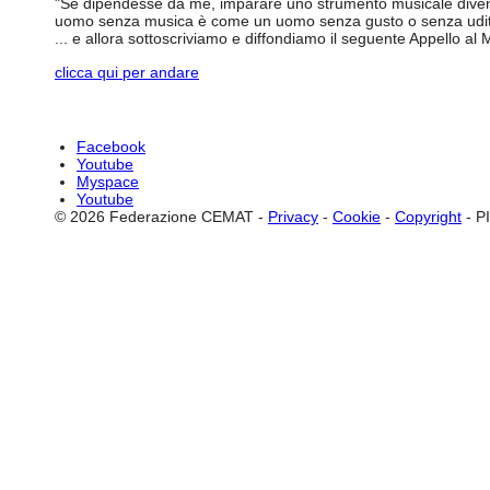
"Se dipendesse da me, imparare uno strumento musicale diventer
uomo senza musica è come un uomo senza gusto o senza udito; 
... e allora sottoscriviamo e diffondiamo il seguente Appello al M
clicca qui per andare
Facebook
Youtube
Myspace
Youtube
© 2026 Federazione CEMAT -
Privacy
-
Cookie
-
Copyright
- P