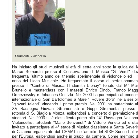
Strumenti: Violoncello
Ha iniziato gli studi musicali all'età di sette anni sotto la guida del 
Marco Bernardin presso il Conservatorio di Musica "G. Verdi" do
frequenta l'ultimo anno del triennio sperimentale di violoncello ed il 
anno del Liceo Musicale. Ha frequentato il corso di perfezionamen
presso il "Centro di Musica Hindemith Blonay" tenuto dal M° Mar
Brunello e masterclass con i maestri Enrico Dindo, Franco Magg
Ormezowsky e Johannes Goritzki. Nel 2000 ha partecipato al concor
internazionale di San Bartolomeo a Mare " Rovere d'oro" nella sezio
"giovani talenti" vincendo il primo premio. Nel 2001 ha partecipato al
XV Rassegna Giovani Strumentisti e Guppi Strumentali presso 
rotonda di S. Biagio a Monza, esibendosi al concerto di premiazione d
vincitori. Nel 2003 si è classificato primo alla 24° Rassegna Naziona
Violoncellisti Studenti "Mario Benvenuti" di Vittorio Veneto ed è sta
invitato a partecipare al 4° stage di Musica d'assieme a Santa Severi
di Calabria organizzato dal CEMAT nell'ambito del SIXE-Suono Italia
per l'Europa, esibendosi anche in gruppi da camera. Come membro d