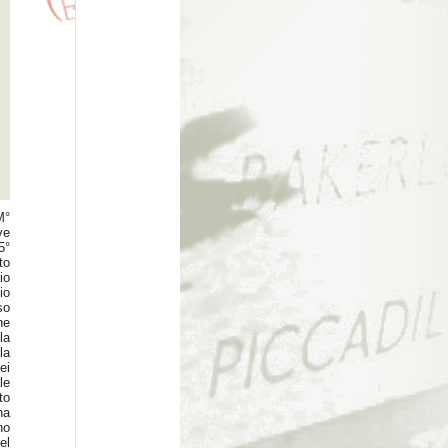
M°
ve
5°
to
io
io
so
ne
la
la
ei
le
to
na
no
el