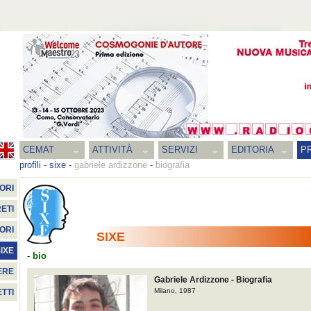
CEMAT
ATTIVITÀ
SERVIZI
EDITORIA
PR
profili
-
sixe
-
gabriele ardizzone
-
biografia
ORI
ETI
ORI
SIXE
IXE
-
bio
ERE
Gabriele Ardizzone - Biografia
Milano, 1987
TTI