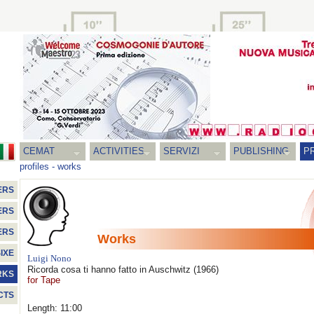
CEMAT
ACTIVITIES
SERVIZI
PUBLISHING
P
profiles
-
works
ERS
ERS
ERS
Works
IXE
Luigi Nono
Ricorda cosa ti hanno fatto in Auschwitz
(1966)
RKS
for Tape
CTS
Length: 11:00