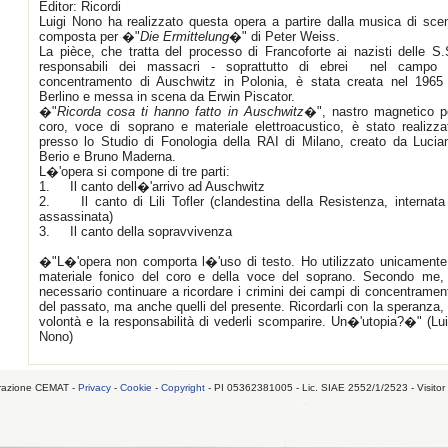
Editor: Ricordi
Luigi Nono ha realizzato questa opera a partire dalla musica di sce
composta per �"
Die Ermittelung
�" di Peter Weiss.
La pièce, che tratta del processo di Francoforte ai nazisti delle S.
responsabili dei massacri - soprattutto di ebrei  nel campo 
concentramento di Auschwitz in Polonia, è stata creata nel 1965
Berlino e messa in scena da Erwin Piscator.
�"
Ricorda cosa ti hanno fatto in Auschwitz
�", nastro magnetico p
coro, voce di soprano e materiale elettroacustico, è stato realizza
presso lo Studio di Fonologia della RAI di Milano, creato da Lucia
Berio e Bruno Maderna.
L�'opera si compone di tre parti:
1. Il canto dell�'arrivo ad Auschwitz
2. Il canto di Lili Tofler (clandestina della Resistenza, internata
assassinata)
3. Il canto della sopravvivenza
�"L�'opera non comporta l�'uso di testo. Ho utilizzato unicamente 
materiale fonico del coro e della voce del soprano. Secondo me,
necessario continuare a ricordare i crimini dei campi di concentramen
del passato, ma anche quelli del presente. Ricordarli con la speranza, 
volontà e la responsabilità di vederli scomparire. Un�'utopia?�" (Lui
Nono)
razione CEMAT -
Privacy
-
Cookie
-
Copyright
- PI 05362381005 - Lic. SIAE 2552/1/2523 - Visitor