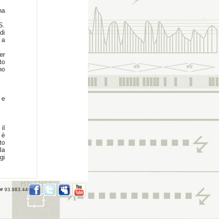
na
S.
di
 a
er
to
no
 e
il
 è
to
la
gi
 # 93.983.440