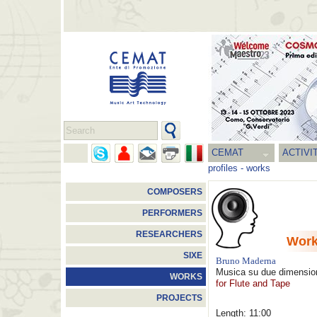
CEMAT
ACTIVI
profiles
-
works
COMPOSERS
PERFORMERS
RESEARCHERS
Wor
SIXE
Bruno Maderna
Musica su due dimensio
WORKS
for Flute and Tape
PROJECTS
Length: 11:00