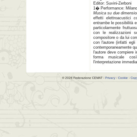
Editor: Suvini-Zerboni
1� Performance: Milano
Musica su due dimensio
effetti elettroacustic
entrambe le possibilità 
particolarmente fruttuos
con le realizzazioni s
compositore o da lui cont
con l'autore (infatti eg
contemporaneamente quell
l'autore deve compiere 
forma musicale così
l'interpretazione immedia
© 2026 Federazione CEMAT -
Privacy
-
Cookie
-
Copy