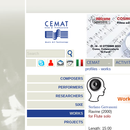
CEMAT
ACTIVI
profiles
-
works
COMPOSERS
PERFORMERS
RESEARCHERS
Wor
SIXE
Stefano Gervasoni
Ravine
(2000)
WORKS
for Flute solo
PROJECTS
Length: 15:00