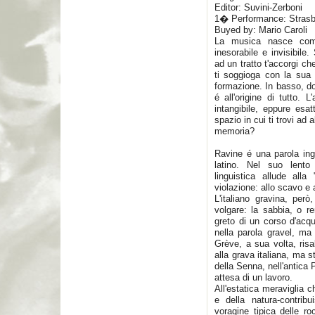
Editor: Suvini-Zerboni
1� Performance: Strasb
Buyed by: Mario Caroli
La musica nasce come
inesorabile e invisibile
ad un tratto t'accorgi c
ti soggioga con la sua 
formazione. In basso, do
é all'origine di tutto.
intangibile, eppure esat
spazio in cui ti trovi ad 
memoria?
Ravine é una parola ing
latino. Nel suo lento 
linguistica allude alla
violazione: allo scavo e 
L'italiano gravina, per
volgare: la sabbia, o re
greto di un corso d'acq
nella parola gravel, ma
Grève, a sua volta, ris
alla grava italiana, ma 
della Senna, nell'antica
attesa di un lavoro.
All'estatica meraviglia 
e della natura-contrib
voragine tipica delle ro