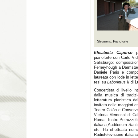
Strumenti: Pianoforte
Elisabetta Capurso
pi
pianoforte con Carlo Vi
Salisburgo; composizi
Ferneyhough a Darmstadt
Daniele Paris e compos
laureata con lode in let
tesi su
Laborintus II
di L
Concertista di livello i
dalla musica di tradiz
letteratura pianistica 
invitata dalle maggiori a
Teatro Colòn e Conserva
Victoria Memorial di C
Roma, Teatro Petruzzelli
italiana,Auditorium San
etc. Ha effettuato nume
Radiotelevisione italian