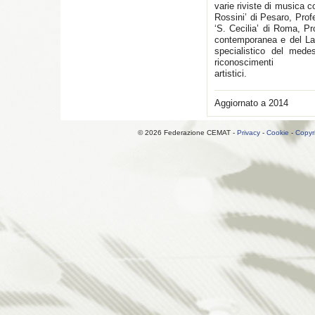
varie riviste di musica 
Rossini’ di Pesaro, Prof
‘S. Cecilia’ di Roma, P
contemporanea e del La
specialistico del med
riconoscime
art
Aggiornato a 2014
© 2026 Federazione CEMAT -
Privacy
-
Cookie
-
Copyr