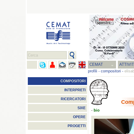
CEMAT
ATTIVI
profili
-
compositori
-
elisa
COMPOSITORI
INTERPRETI
RICERCATORI
Comp
SIXE
-
bio
OPERE
PROGETTI