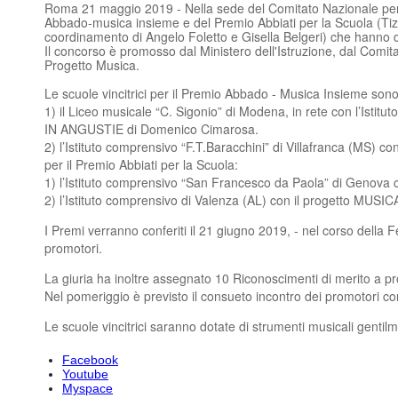
Roma 21 maggio 2019 - Nella sede del Comitato Nazionale per l’a
Abbado-musica insieme e del Premio Abbiati per la Scuola (Tizi
coordinamento di Angelo Foletto e Gisella Belgeri) che hanno de
Il concorso è promosso dal Ministero dell'Istruzione, dal Comita
Progetto Musica.
Le scuole vincitrici per il Premio Abbado - Musica Insieme sono
1) il Liceo musicale “C. Sigonio” di Modena, in rete con l’Istit
IN ANGUSTIE di Domenico Cimarosa.
2) l’Istituto comprensivo “F.T.Baracchini” di Villafranca (MS) 
per il Premio Abbiati per la Scuola:
1) l’Istituto comprensivo “San Francesco da Paola” di Geno
2) l’Istituto comprensivo di Valenza (AL) con il progetto M
I Premi verranno conferiti il 21 giugno 2019, - nel corso della
promotori.
La giuria ha inoltre assegnato 10 Riconoscimenti di merito a prog
Nel pomeriggio è previsto il consueto incontro dei promotori con 
Le scuole vincitrici saranno dotate di strumenti musicali gent
Facebook
Youtube
Myspace