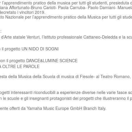
pprendimento pratico della musica per tutti gli studenti, presieduta da
ana Affortunato-Bruno Carioti- Paola Carruba- Paolo Damiani- Manuela 
cretato i vincitori 2019.
to Nazionale per l’apprendimento pratico della Musica per tutti gli stude
:
uto d’Arte statale Venturi, l’Istituto professionale Cattaneo-Deledda e l
con il progetto UN NIDO DI SOGNI
va con il progetto DANCE&LUMINE SCIENCE
USICA OLTRE LE PAROLE
 Festa della Musica della Scuola di musica di Fiesole- al Teatro Romano
etti interessanti riconducibili a esperienze diverse nelle varie fasce sco
le scuole e gli insegnanti protagonisti dei progetti che illustreranno il
ilmente offerti da Yamaha Music Europe GmbH Branch Italy.