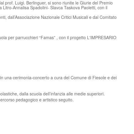
l prof. Luigi. Berlinguer
, si sono riunite le Giurie del Premio
Litro-Annalisa Spadolini- Slavca Taskova Paoletti, con il
nti, dall’Associazione Nazionale Critici Musicali e dal Comitato
a scuola per parrucchieri “Famas” , con il progetto L'IMPRESARIO
, in una cerimonia-concerto a cura del Comune di Fiesole e dei
lastiche, dalla scuola dell’infanzia alle medie superiori.
 percorso pedagogico e artistico seguito.