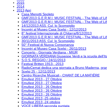
2015
2014
2013
Apri
Casa Menotti Spoleto
GMF2013 G.E.R.M.I. MUSIC FESTIVAL - The Web of Lif
GMF2013 G.E.R.M.I. MUSIC FESTIVAL - The Web of Lif
14/12/2013 ASS. Cul. lo Scompiglio
Incontri al Museo Casa Scelsi - 12/12/2013
8° festival Internazionale di Chitarra/8/12/2013
GMF2013 G.E.R.M.I. MUSIC FESTIVAL - The Web of Lif
30/11/2013 ASS. Cul. lo Scompiglio
50° Festival di Nuova Consonanza
Incontri al Museo Casa Scelsi - 26/11/2013
Concerto - Giornata Verdiana - MIUR
GIORNATA VERDIANA Giuseppe Verdi e la scuola dell’Ital
S.O.S. REGGIO / 24/11/2013
Festival Britten 1913- ‐2013
RadioCemat dedica una giornata a Bruno Maderna, grand
Scelsi 25 - 12/11/2013
Centro Ricerche Musicali - CHANT DE LA MATIÈRE
Emufest 2013 - 27 Ottobre
Emufest 2013 - 27 Ottobre
Emufest 2013 - 26 Ottobre
Emufest 2013 - 26 Ottobre
Emufest 2013 - 26 Ottobre
Emufest 2013 -25 ottobre
Emufest 2013 -24 ottobre
VOCE LIBERA seconda puntata