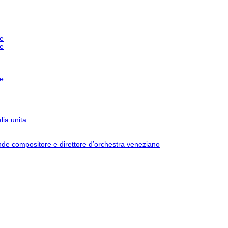
e
e
e
ia unita
e compositore e direttore d’orchestra veneziano