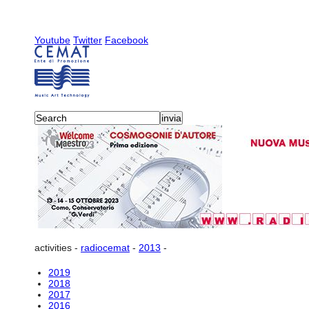
Youtube
Twitter
Facebook
activities
-
radiocemat
-
2013
-
2019
2018
2017
2016