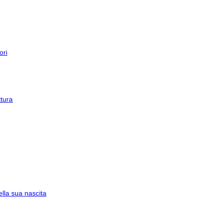
ori
tura
lla sua nascita