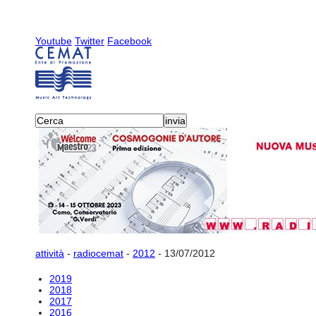
Youtube
Twitter
Facebook
attività
-
radiocemat
-
2012
-
13/07/2012
2019
2018
2017
2016