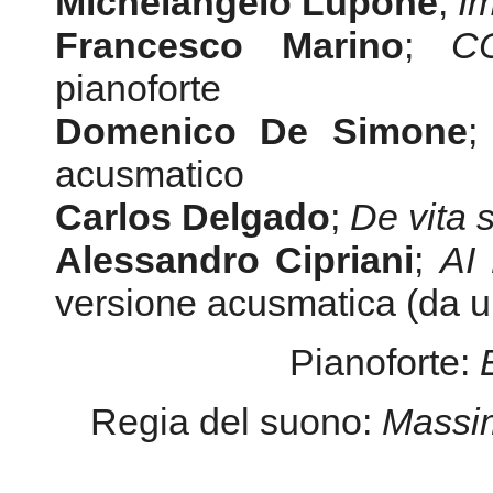
Michelangelo Lupone
;
I
Francesco Marino
;
CO
pianoforte
Domenico De Simone
acusmatico
Carlos Delgado
;
De vita s
Alessandro Cipriani
;
AI
versione acusmatica (da u
Pianoforte:
E
Regia del suono:
Massim