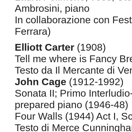
Tell me where is Fancy Bre
Testo da Il Mercante di V
John Cage
(1912-1992)
Sonata II; Primo Interludi
prepared piano (1946-48)
Four Walls (1944) Act I, S
Testo di Merce Cunningh
Erik Satie
(1866-1925)
Deux chansons per voce e c
Chanson medievale (1906)
Chanson du chat da Ludion