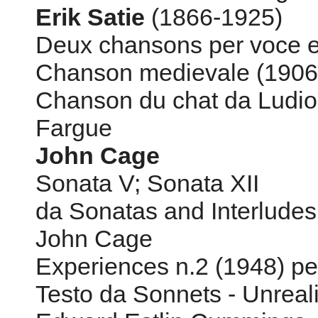
Fargue
John Cage
Sonata V; Sonata XII
da Sonatas and Interludes
John Cage
Experiences n.2 (1948) pe
Testo da Sonnets - Unreali
Edward Estlin Cummings
John Cage
The Wonderful Widow of E
voce e piano
Testo da Finnegan's Wake