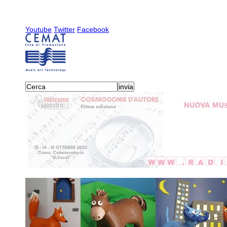
Youtube
Twitter
Facebook
attività
-
radiocemat
-
2012
-
26/06/2012
2019
2018
2017
2016