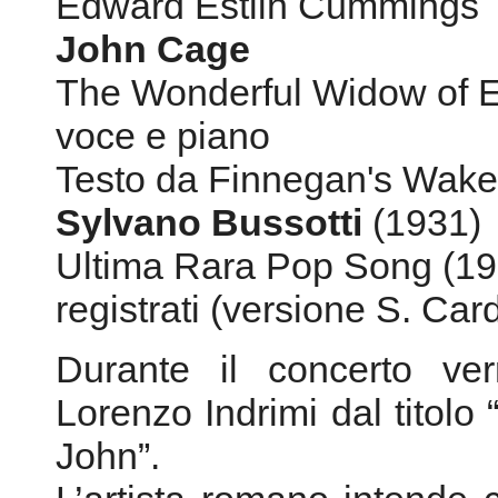
Sylvano Bussotti
(1931)
Ultima Rara Pop Song (196
registrati (versione S. Card
Durante il concerto ve
Lorenzo Indrimi dal titol
John”.
L’artista romano intende c
1971 che si tenne all’Un
“Editions in Plastic”. In q
artisti, John Cage e Loren
lavori in plexiglas dal tit