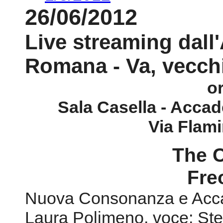
o
Sala Casella - Acca
Via Flam
The 
Freo
Nuova Consonanza e Acc
Laura Polimeno, voce; Ste
Ambrosini, piano
In collaborazione con Fest
Ferrara)
Elliott Carter
(1908)