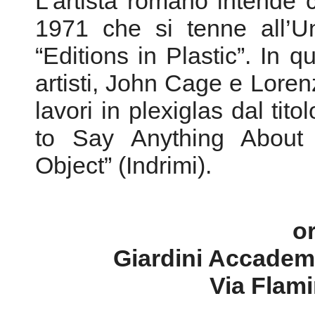
to Say Anything About 
Object” (Indrimi).
o
Giardini Accadem
Via Flam
SPAZIO 
Opera per tre S
Musica e Ideazione strume
(creazione, prima esecuz