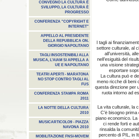
CONVEGNO LA CULTURA È
SVILUPPO, LA CULTURA È
PROGRESSO
CONFERENZA "COPYRIGHT E
INTERNET"
APPELLO AL PRESIDENTE
DELLA REPUBBLICA ON.
I tagli ai finanziament
GIORGIO NAPOLITANO
settore culturale, al c
all’università, all
TAGLI INSOSTENIBILI ALLA
nell’esiguità del ris
MUSICA, L’AIAM SI APPELLA A
una visione strategi
UE E NAPOLITANO
esportare soprat
TEATRI APERTI - MARATONA
La cultura può e dev
NO STOP CONTRO TAGLI AL
meno ricche di beni cu
FUS
questa direzione per us
ruota intorno ad 
CONFERENZA STAMPA ROMA
2011
La vita culturale, la 
LA NOTTE DELLA CULTURA
C’è bisogno prima d
2010
piano economico. La c
MUSICARTICOLO9 - PIAZZA
ci rende forti e a
NAVONA 2010
rinsalda la comunità
percento di PIL, in I
MOBILITAZIONE FNSI-MOVEM