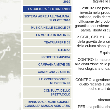
tagliare l
2010
Costruire una politi
LA CULTURA È FUTURO 2010
investa nella prod
artistica, nella rice
SISTEMA ABREU ALL’ITALIANA:
SI PARTE 2010
diffusione del prodo
garantiscano insieme li
MUSICA NELLE SCUOLE 07
parola, libertà di 
LA MUSICA IN ITALIA 06
La GGIL, CISL e UI
della gravità della cr
TEATRI APERTI 05
della cultura siano i p
R.IT.M.O.
E quin
PROGETTO MUSICA
CONTRO le misure a
alla distruzione delle p
CAMPAGNA MOVE ON
tecnologica, storica,
CAMPAGNA 70 CENTS
CONTRO la gestione dei
LE PROFESSIONI DEL
MUSICISTA 98
quello recente sulle
poche mani dei
CONSULTA DELLO
SPETTACOLO
Altrett
RINNOVO CARICHE SOCIALI -
CONSULTA MUSICA AGIS LAZIO
PER una politica che