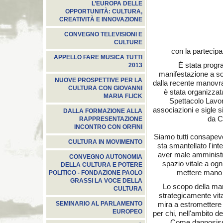
L’EUROPA DELLE
OPPORTUNITÀ: CULTURA,
CREATIVITÀ E INNOVAZIONE
CONVEGNO TELEVISIONI E
CULTURE
con la partecipa
APPELLO FARE MUSICA TUTTI
È stata progra
2013
manifestazione a sost
NUOVE PROSPETTIVE PER LA
dalla recente manovra
CULTURA CON GIOVANNI
è stata organizz
MARIA FLICK
Spettacolo Lavor
associazioni e sigle s
DALLA FORMAZIONE ALLA
da C
RAPPRESENTAZIONE
INCONTRO CON ORFINI
Siamo tutti consapevo
CULTURA IN MOVIMENTO
sta smantellato l'int
aver male amministra
CONVEGNO AUTONOMIA
spazio vitale a ogn
DELLA CULTURA E POTERE
mettere mano a
POLITICO - FONDAZIONE PAOLO
GRASSI LA VOCE DELLA
Lo scopo della mani
CULTURA
strategicamente vita
mira a estromettere 
SEMINARIO AL PARLAMENTO
EUROPEO
per chi, nell'ambito de
Come dannosissim