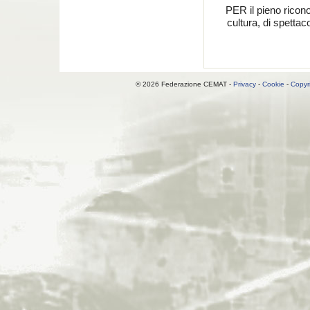
PER il pieno riconosc
cultura, di spettaco
© 2026 Federazione CEMAT -
Privacy
-
Cookie
-
Copyr