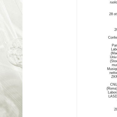
ruol
28 ot
29 
Confe
Par
Labo
(Mad
Univ
(Sto
mus
Musiqu
nettw
ZKM
CNU
(Roma)
Labora
LASDI
2