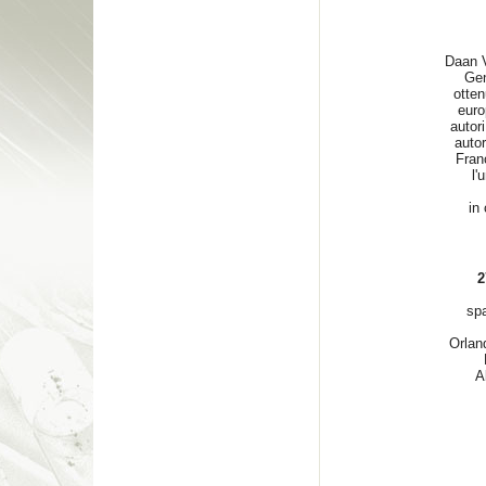
Daan V
Gen
otten
euro
autor
autor
Fran
l'
in
27
spa
Orlan
A