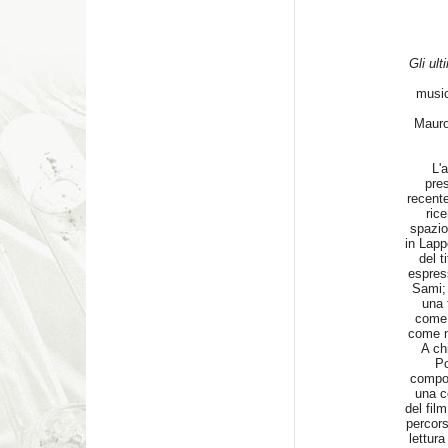
Gli ult
music
Mauro 
L'
pres
recente
ric
spazio
in Lapp
del t
espres
Sami; 
una 
come 
come n
A chi
Po
compos
una c
del fil
percors
lettura