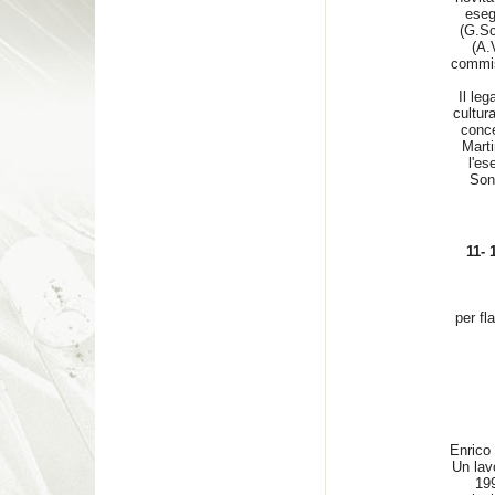
eseg
(G.Sch
(A.
commis
Il le
cultura
conce
Marti
l'e
Son
11- 1
per fl
Enrico
Un lav
199