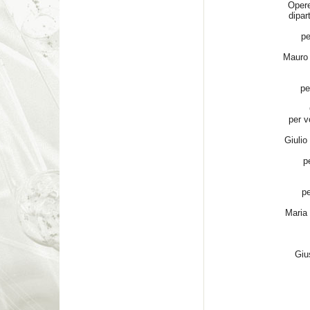
Opere
dipar
pe
Mauro
pe
per v
Giulio
p
pe
Maria 
Giu