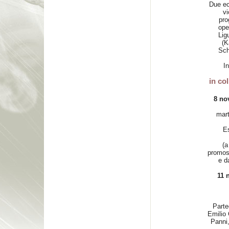
Due ecc
vi
pro
ope
Lig
(K
Sch
I
in co
8 no
mart
Es
(a
promoss
e d
11 
Parte
Emilio
Panni,