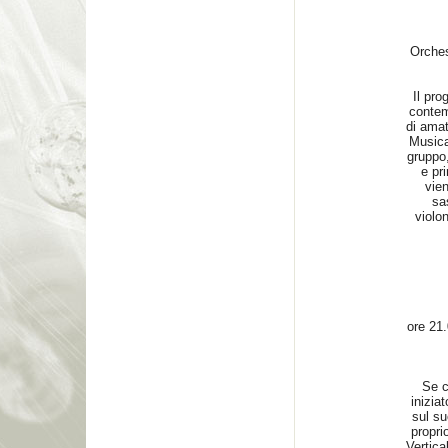
Orches
Il pro
contem
di amat
Musica 
gruppo
e pr
vie
sa
violo
ore 21.
Se c
inizia
sul su
propri
Vertica