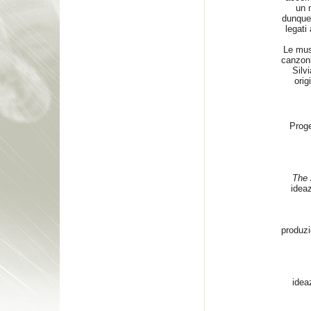
un 
dunque 
legati
Le musi
canzoni
Silv
orig
Proge
The 
ideaz
produzi
idea