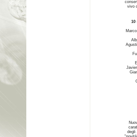
conserv
vivo 
10 
Marco
Alb
Agust
Fu
E
Javie
Gian
Nuov
carat
degli
"novit