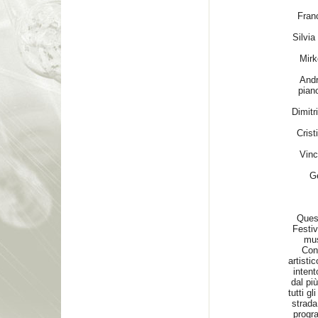
Fran
Silvia
Mir
Andr
piano
Dimitr
Crist
Vin
G
Quest
Festiv
mus
Cons
artisti
intent
dal pi
tutti gl
strada
progr