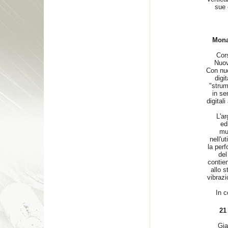
sue 
Mona
Cor
Nuov
Con nuo
digit
"strum
in se
digital
L'a
ed
mu
nell'ut
la perf
del
contien
allo s
vibrazi
In c
21 
Gia