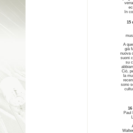
verr
ec
In co
15 
musi
A ques
già f
nuova d
suoni c
su c
abbiam
Ciò, p
la mu
recen
sono s
cultu
16 
Paul
Walter