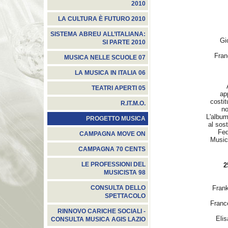
2010
LA CULTURA È FUTURO 2010
SISTEMA ABREU ALL’ITALIANA:
Gi
SI PARTE 2010
Fran
MUSICA NELLE SCUOLE 07
LA MUSICA IN ITALIA 06
TEATRI APERTI 05
ap
costit
R.IT.M.O.
no
L'album
PROGETTO MUSICA
al sost
Fed
CAMPAGNA MOVE ON
Musica
CAMPAGNA 70 CENTS
LE PROFESSIONI DEL
2
MUSICISTA 98
Fran
CONSULTA DELLO
SPETTACOLO
Franc
RINNOVO CARICHE SOCIALI -
Eli
CONSULTA MUSICA AGIS LAZIO