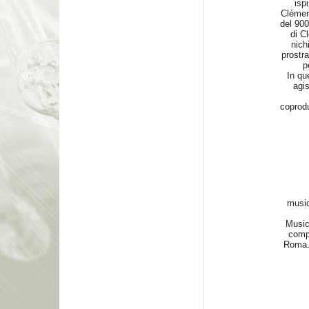
isp
Clément
del 900
di C
nich
prostr
p
In que
agis
coprodu
music
Music
compo
Roma.