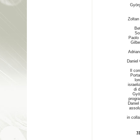
Györ
Zoltan
Bet
So
Paolo 
Gilb
Adrian
Daniel
Il co
Porta
lor
israeli
di 
Györ
progra
Daniel
assolu
in coll
31