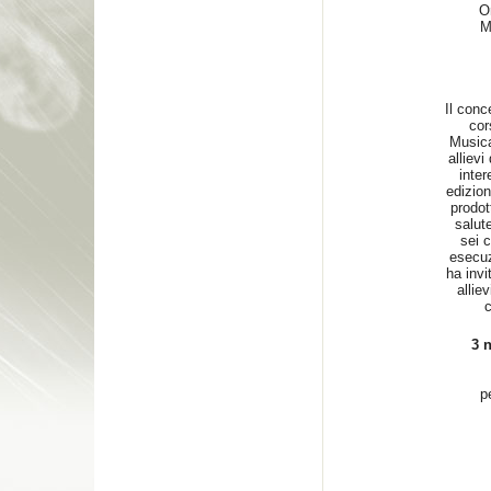
Or
M
Il conce
cor
Musica
allievi
inter
edizion
prodott
salut
sei 
esecuz
ha invi
allie
c
3 
p