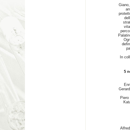
Giano,
an
protett
del
stra
vit
percor
Palatin
Ogn
defin
pa
In col
5 no
Enr
Gerard
Piero
Kat
Alfre