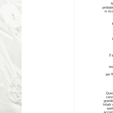
N
probabi
vi ric
7 
te
per f
Ques
canzo
grande
Infatti
spet
accomp