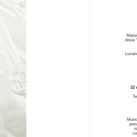
Massi
Jésùs 
Lucian
22 
Te
Music
pres
r
co