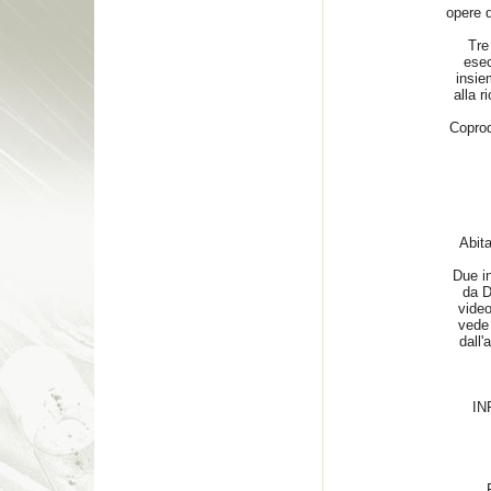
opere 
Tre
esec
insie
alla r
Coprod
Abita
Due in
da D
video
vede 
dall'
IN