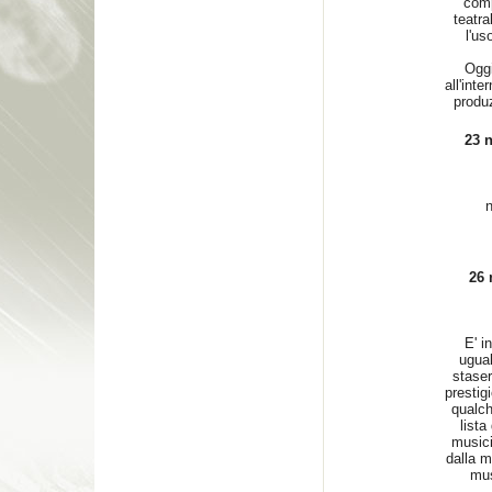
comp
teatra
l'us
Oggi
all'int
produ
23
26 
E' i
ugual
staser
prestig
qualc
lista
musici
dalla m
mus