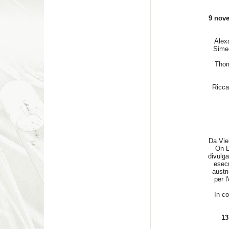
9 nove
Alex
Simeo
Thom
Ricca
Da Vien
On L
divulg
esecu
austr
per l
In co
13 