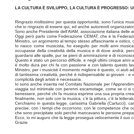
LA CULTURA
È
SVILUPPO, LA CULTURA È PROGRESSO: 
Ringrazio moltissimo per questa opportunità; sono l’unica music
che io ringrazio di essere qui, ed anche autorevoli organizzat
Sono anche Presidente dell’AIAM, associazione italiana delle att
Oggi però parlo come Federazione CEMAT, che è la Federazi
Ministro, un argomento al tempo stesso affascinante e ostico, 
Io nasco come musicista, ho eseguito per molti anni musica
occupasse della creatività della musica e di dove andrà, per
guardarsi alle spalle, pur se pieni di ammirazione e di riconosc
Questo è stato un percorso difficile, e negli ultimi cinque anni 
è molto dura per chi fa con passione e con talento questo lavo
Ministro, per i musicisti il momento migliore è questo, ci aiut
di tantissima creatività, perché è indispensabile ai giovani - e 
complicità degli artisti è necessaria.
Io sono anche inserita nel Comitato Nazionale per l’Apprendiment
viaggia sul minimale con perenni escamotage, come se ci si d
benessere, perché chi fa musica esprime una sua propria creati
finalmente, non solo con la musica, c’è la pittura, c’è la lettera
Cerchiamo in questa legge, carissima Gabriella (Carlucci), cari
precise, con i tempi che occorrono, con le competenze che occo
che sono precipitate solo perché mancavano le persone prepar
Ecco, io mi auguro che la legge prosegua velocemente il suo camm
Grazie