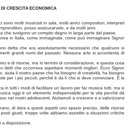
 DI CRESCITA ECONOMICA
ono molti musicisti in sala, molti amici compositori, interpreti
prenditori, posso assicurarvelo, e da molti anni.
talia che svolgono un compito degno in larga parte del paese.
nea in Italia, come immaginate, come può immaginare Signor
sono detta che era assolutamente necessario che qualcuno si
meriti grandi nomi del passato. Nessuna arte si accontenta di
omici e di risorse, ma in termini di considerazione, e questa cosa
amo detti che occorreva aspettare momenti migliori. Ecco Signor
, aiuta il nostro paese che ha bisogno di creatività, ha bisogno
ole per i più piccoli, perché è da lì che si deve cominciare. E la
 tutti i modi di facilitare un lavoro per far musica tutti, ma si
usica oggi è un elemento indispensabile per la vita perché dà
 nei nostri adolescenti. Aiutiamoli a crescere e a valorizzarsi
rano, di dare a questi aspetti uno spazio preciso, delle risorse
ti giusti; troppe volte abbiamo assistito a situazioni critiche
i a disposizione.