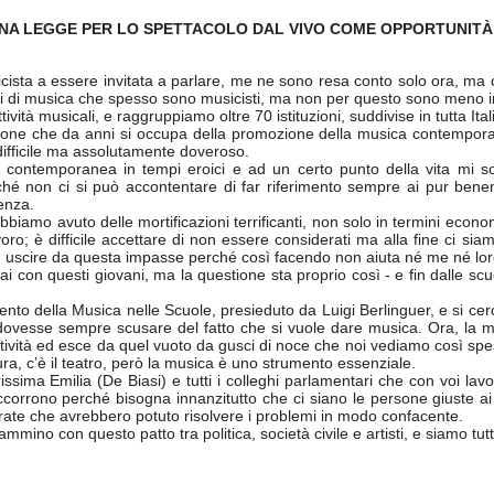
UNA LEGGE PER LO SPETTACOLO DAL VIVO COME OPPORTUNITÀ
ista a essere invitata a parlare, me ne sono resa conto solo ora, ma ci s
ori di musica che spesso sono musicisti, ma non per questo sono meno im
ività musicali, e raggruppiamo oltre 70 istituzioni, suddivise in tutta I
one che da anni si occupa della promozione della musica contempora
difficile ma assolutamente doveroso.
 contemporanea in tempi eroici e ad un certo punto della vita mi 
ché non ci si può accontentare di far riferimento sempre ai pur bene
enza.
abbiamo avuto delle mortificazioni terrificanti, non solo in termini econ
ro; è difficile accettare di non essere considerati ma alla fine ci si
i ad uscire da questa impasse perché così facendo non aiuta né me né loro
vai con questi giovani, ma la questione sta proprio così - e fin dalle scu
o della Musica nelle Scuole, presieduto da Luigi Berlinguer, e si cerca in
ovesse sempre scusare del fatto che si vuole dare musica. Ora, la m
vità ed esce da quel vuoto da gusci di noce che noi vediamo così spesso
tura, c’è il teatro, però la musica è uno strumento essenziale.
ssima Emilia (De Biasi) e tutti i colleghi parlamentari che con voi lavo
rrono perché bisogna innanzitutto che ci siano le persone giuste ai pos
ate che avrebbero potuto risolvere i problemi in modo confacente.
ino con questo patto tra politica, società civile e artisti, e siamo tutt