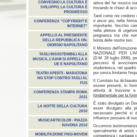
CONVEGNO LA CULTURA È
attiva del far musica si
SVILUPPO, LA CULTURA È
trovando le chiavi di ac
PROGRESSO
Tanti come noi credono n
e ancor più, nella formaz
CONFERENZA "COPYRIGHT E
importante. Vecchio camp
INTERNET"
nella pletora di urgenz
pregnanza ma che non c
APPELLO AL PRESIDENTE
bontà delle nostre tesi.
DELLA REPUBBLICA ON.
GIORGIO NAPOLITANO
Il Ministro dell'Istruzi
NAZIONALE PER L'A
TAGLI INSOSTENIBILI ALLA
(D.M. 28 luglio 2006), pr
MUSICA, L’AIAM SI APPELLA A
percorso di avvicinam
UE E NAPOLITANO
studentesca, nel quadro 
pur senza limitarne l'es
TEATRI APERTI - MARATONA
NO STOP CONTRO TAGLI AL
Il Comitato ha dichiarat
FUS
essere presenti, in for
attività di fruizione
CONFERENZA STAMPA ROMA
fondamentale per la form
2011
È stato divulgato un Doc
LA NOTTE DELLA CULTURA
esser divulgato alla
2010
necessario perchè si d
influenze possano di nuov
MUSICARTICOLO9 - PIAZZA
NAVONA 2010
Occorrono testimonianze 
specialmente di artisti
MOBILITAZIONE FNSI-MOVEM
competenza i vantaggi rap