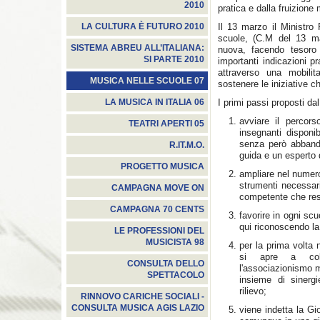
2010
pratica e dalla fruizione
Il 13 marzo il Ministro 
LA CULTURA È FUTURO 2010
scuole, (C.M del 13 m
SISTEMA ABREU ALL’ITALIANA:
nuova, facendo tesoro
SI PARTE 2010
importanti indicazioni p
attraverso una mobilit
MUSICA NELLE SCUOLE 07
sostenere le iniziative c
I primi passi proposti d
LA MUSICA IN ITALIA 06
avviare il percors
TEATRI APERTI 05
insegnanti disponi
senza però abbando
R.IT.M.O.
guida e un esperto d
PROGETTO MUSICA
ampliare nel numero 
strumenti necessari
CAMPAGNA MOVE ON
competente che res
CAMPAGNA 70 CENTS
favorire in ogni scu
qui riconoscendo la
LE PROFESSIONI DEL
MUSICISTA 98
per la prima volta 
si apre a colla
CONSULTA DELLO
l'associazionismo m
SPETTACOLO
insieme di sinergi
rilievo;
RINNOVO CARICHE SOCIALI -
CONSULTA MUSICA AGIS LAZIO
viene indetta la Gi