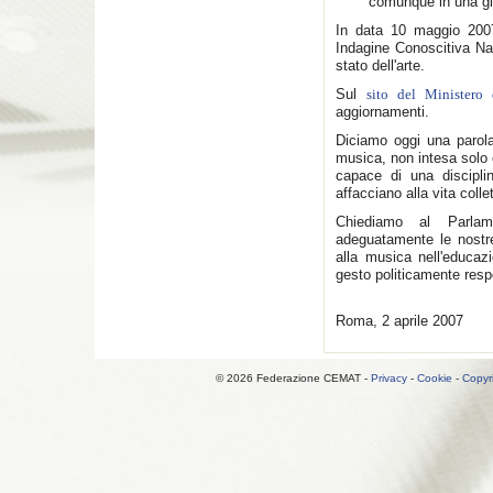
comunque in una gior
In data 10 maggio 2007 
Indagine Conoscitiva Nazi
stato dell'arte.
Sul
sito del Ministero 
aggiornamenti.
Diciamo oggi una parola
musica, non intesa solo
capace di una disciplin
affacciano alla vita collet
Chiediamo al Parlam
adeguatamente le nostre
alla musica nell'educaz
gesto politicamente resp
Roma, 2 aprile 2007
© 2026 Federazione CEMAT -
Privacy
-
Cookie
-
Copyr