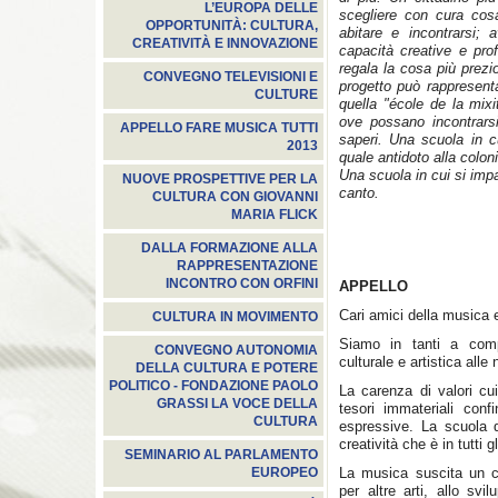
L’EUROPA DELLE
scegliere con cura cosa
OPPORTUNITÀ: CULTURA,
abitare e incontrarsi; 
CREATIVITÀ E INNOVAZIONE
capacità creative e prof
regala la cosa più prezi
CONVEGNO TELEVISIONI E
progetto può rappresent
CULTURE
quella "école de la mixi
ove possano incontrarsi
APPELLO FARE MUSICA TUTTI
saperi. Una scuola in cu
2013
quale antidoto alla colon
Una scuola in cui si impa
NUOVE PROSPETTIVE PER LA
canto.
CULTURA CON GIOVANNI
MARIA FLICK
DALLA FORMAZIONE ALLA
RAPPRESENTAZIONE
INCONTRO CON ORFINI
APPELLO
Cari amici della musica e
CULTURA IN MOVIMENTO
Siamo in tanti a com
CONVEGNO AUTONOMIA
culturale e artistica alle
DELLA CULTURA E POTERE
POLITICO - FONDAZIONE PAOLO
La carenza di valori cui
GRASSI LA VOCE DELLA
tesori immateriali conf
CULTURA
espressive. La scuola
creatività che è in tutti gl
SEMINARIO AL PARLAMENTO
La musica suscita un c
EUROPEO
per altre arti, allo svi