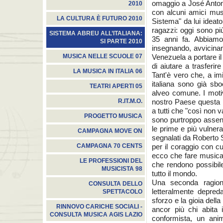
omaggio a José Antoni
2010
con alcuni amici musi
LA CULTURA È FUTURO 2010
Sistema" da lui ideat
ragazzi: oggi sono più
SISTEMA ABREU ALL’ITALIANA:
35 anni fa. Abbiamo
SI PARTE 2010
insegnando, avvicina
Venezuela a portare il
MUSICA NELLE SCUOLE 07
di aiutare a trasferir
LA MUSICA IN ITALIA 06
Tant'è vero che, a im
italiana sono già sb
TEATRI APERTI 05
alveo comune. I motiv
nostro Paese questa r
R.IT.M.O.
a tutti che "così non 
PROGETTO MUSICA
sono purtroppo assent
le prime e più vulnera
CAMPAGNA MOVE ON
segnalati da Roberto S
per il coraggio con cu
CAMPAGNA 70 CENTS
ecco che fare musica i
LE PROFESSIONI DEL
che rendono possibile
MUSICISTA 98
tutto il mondo.
Una seconda ragion
CONSULTA DELLO
letteralmente depreda
SPETTACOLO
sforzo e la gioia dell
RINNOVO CARICHE SOCIALI -
ancor più chi abita 
CONSULTA MUSICA AGIS LAZIO
conformista, un ani