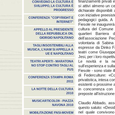
finanziamenti privati
CONVEGNO LA CULTURA È
si attivi almeno un ce
SVILUPPO, LA CULTURA È
dichiarate disponibili 
PROGRESSO
con iniziative preesist
CONFERENZA "COPYRIGHT E
pedagogici guida. A 
INTERNET"
Fiesole ne inaugurerà 
cultura del Comune d
APPELLO AL PRESIDENTE
quartieri Barriera
DELLA REPUBBLICA ON.
dell'associazione Pe
GIORGIO NAPOLITANO
volontaria di Sabin
TAGLI INSOSTENIBILI ALLA
espresse da Dinko Fab
MUSICA, L’AIAM SI APPELLA A
teatri come Giuseppe
UE E NAPOLITANO
Jesi, per i loro rispettiv
Le novità e la ne
TEATRI APERTI - MARATONA
sull'esperienza e sull
NO STOP CONTRO TAGLI AL
FUS
Fiesole - sono state i
di Federculture: «C
CONFERENZA STAMPA ROMA
privatistica, intesa co
2011
esistenti o prossime 
in concorrenza con i
LA NOTTE DELLA CULTURA
preposte all'istruzion
2010
MUSICARTICOLO9 - PIAZZA
Claudio Abbado, asse
NAVONA 2010
questo saluto: «Desider
nel quale convivono
MOBILITAZIONE FNSI-MOVEM