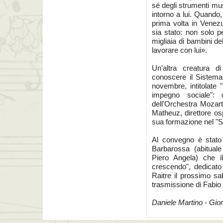
sé degli strumenti musi
intorno a lui. Quando
prima volta in Venezu
sia stato: non solo p
migliaia di bambini de
lavorare con lui».
Un'altra creatura d
conoscere il Sistema
novembre, intitolate
impegno sociale": 
dell'Orchestra Mozart
Matheuz, direttore osp
sua formazione nel "S
Al convegno è stato i
Barbarossa (abituale
Piero Angela) che 
crescendo", dedicat
Raitre il prossimo sab
trasmissione di Fabio
Daniele Martino - Gio