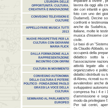
imparare a vivere", p
L’EUROPA DELLE
lavora da oggi alla c
OPPORTUNITÀ: CULTURA,
dei cori infantili e g
CREATIVITÀ E INNOVAZIONE
foto con uno dei gioi
CONVEGNO TELEVISIONI E
Dudamel). Decine sono 
CULTURE
confronti e testimoni
anche da Sudafrica,
APPELLO FARE MUSICA TUTTI
italiane, molte le tes
2013
musica d'insieme come
NUOVE PROSPETTIVE PER LA
civile.
CULTURA CON GIOVANNI
Le basi di un "Sistema
MARIA FLICK
da Claudio Abbado, son
occuperà della prepar
DALLA FORMAZIONE ALLA
didattico sotto la
RAPPRESENTAZIONE
l'associazione naziona
INCONTRO CON ORFINI
attività legate all
CULTURA IN MOVIMENTO
organizzativo e politic
didattici distribuiti su
CONVEGNO AUTONOMIA
di Abreu, ricreati su m
DELLA CULTURA E POTERE
avvalendosi anche del
POLITICO - FONDAZIONE PAOLO
sviluppatesi autonomam
GRASSI LA VOCE DELLA
compresa fra i 4 e i 
CULTURA
d'ammissione e segui
SEMINARIO AL PARLAMENTO
modo da privilegiare l
EUROPEO
Per tali centri, ape