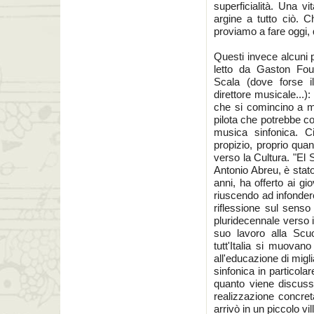
superficialità. Una v
argine a tutto ciò. C
proviamo a fare oggi, 
Questi invece alcuni 
letto da Gaston Fourn
Scala (dove forse i
direttore musicale...)
che si comincino a mu
pilota che potrebbe co
musica sinfonica. 
propizio, proprio qua
verso la Cultura. "El
Antonio Abreu, è stato
anni, ha offerto ai gi
riuscendo ad infondere
riflessione sul sens
pluridecennale verso i
suo lavoro alla Scuo
tutt'Italia si muovan
all'educazione di migl
sinfonica in particola
quanto viene discuss
realizzazione concret
arrivò in un piccolo vi